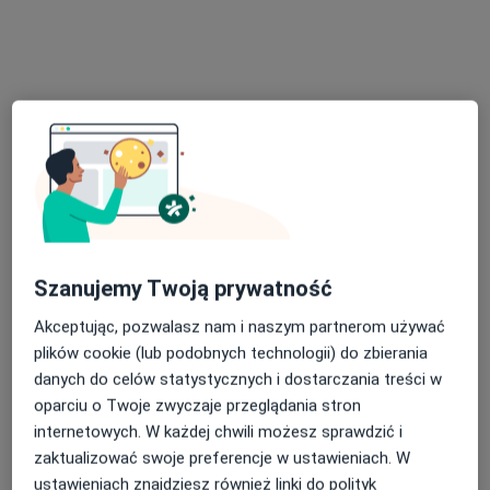
wyszukiwaniu.
Bezpieczne płatności
lek. Piotr Robowski
Szanujemy Twoją prywatność
·
Więcej
Neurolog
400 opinii
Akceptując, pozwalasz nam i naszym partnerom używać
plików cookie (lub podobnych technologii) do zbierania
bóle głowy, choroba Parkinsona, choroba
danych do celów statystycznych i dostarczania treści w
Alzheimera
oparciu o Twoje zwyczaje przeglądania stron
Gdański Uniwersytet Medyczny
internetowych. W każdej chwili możesz sprawdzić i
holistyczne podejście do problemów
zaktualizować swoje preferencje w ustawieniach. W
neurologicznych
ustawieniach znajdziesz również linki do polityk