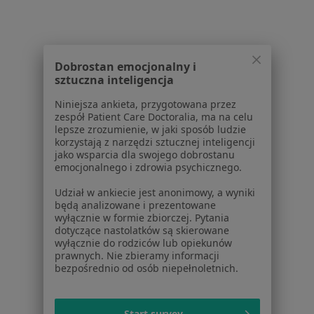
Powiązane wyszukiwania
|
Oferty pracy - Neurolog
Dobrostan emocjonalny i
W pobliżu Władysławowa
sztuczna inteligencja
Neurolodzy w Gdańsku
Niniejsza ankieta, przygotowana przez
zespół Patient Care Doctoralia, ma na celu
Neurolodzy w Gdyni
lepsze zrozumienie, w jaki sposób ludzie
korzystają z narzędzi sztucznej inteligencji
Neurolodzy w Sopocie
jako wsparcia dla swojego dobrostanu
emocjonalnego i zdrowia psychicznego.
Neurolodzy w Wejherowie
Udział w ankiecie jest anonimowy, a wyniki
Neurolodzy w Rumi
będą analizowane i prezentowane
wyłącznie w formie zbiorczej. Pytania
Więcej (7)
dotyczące nastolatków są skierowane
Więcej w kategorii: W pobliżu Władysławowa
wyłącznie do rodziców lub opiekunów
prawnych. Nie zbieramy informacji
Najczęstsze schorzenia
bezpośrednio od osób niepełnoletnich.
Bóle głowy Władysławowo
Start survey