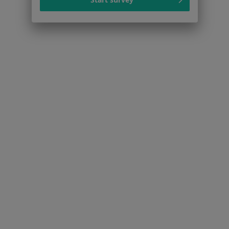
Bóle kręgosłupa Władysławowo
Choroba Alzheimera Władysławowo
Choroby neurologiczne Władysławowo
Migrena Władysławowo
Więcej (13)
Więcej w kategorii: Najczęstsze schorzenia
Strona Główna
Neurolog
Władysławowo
Zmień miasto
Serwis
Regulamin
Polityka prywatności pacjentów