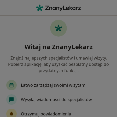
Me
Neurolog • Władysławowo, pomorskie
Filtry
Ubezpieczenie
Mapa
Polecani neurolodzy w Władysławowie
Witaj na ZnanyLekarz
Jak działają wyniki wyszukiwania
Znajdź najlepszych specjalistów i umawiaj wizyty.
Pobierz aplikację, aby uzyskać bezpłatny dostęp do
Wybierz swoje ubezpieczenie
przydatnych funkcji:
Łatwo zarządzaj swoimi wizytami
Wysyłaj wiadomości do specjalistów
Otrzymuj powiadomienia