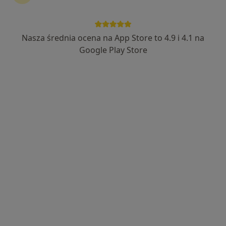
lek. Dorota Senwicka
·
Więcej
Neurolog
Nasza średnia ocena na App Store to 4.9 i 4.1 na
21 opinii
Google Play Store
Adres 1
Adres 2
Dziedzictwa Jana Pawła II 12, Puck
•
Mapa
Gabinet Neurologiczny Dorota Senwicka
Konsultacja neurologiczna
250 zł
Specjalista nie oferuje umawiania online pod tym adresem.
Poproś o wizytę