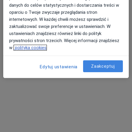
danych do celów statystycznych i dostarczania treści w
oparciu o Twoje zwyczaje przeglądania stron
internetowych. W każdej chwili możesz sprawdzić i
zaktualizować swoje preferencje w ustawieniach. W
ustawieniach znajdziesz również linki do polityk
prywatności stron trzecich. Więcej informacji znajdziesz
dr n. med. Joanna Gawęcka
w
polityka cookies
·
Więcej
Kardiolog, Internista
35 opinii
Zaakceptuj
Edytuj ustawienia
ul. Os. Stefana Batorego 74 / 8, Poznań
•
Mapa
Indywidualna Specjalistyczna Praktyka Lekarska Wyłącznie W Miejscu Wezwania - Joanna Gawęcka
Konsultacja internistyczna
Brak ceny
Specjalista nie oferuje umawiania online pod tym adresem.
Poproś o wizytę