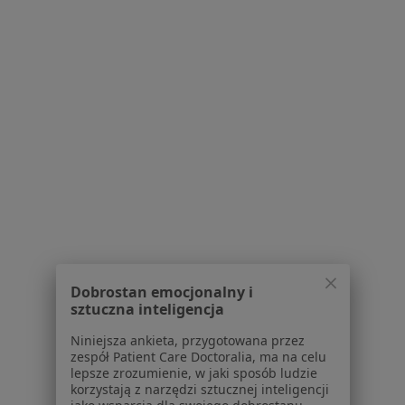
Jak działają wyniki wyszukiwania
Dostępność
O nas
Praca
Rekrutujemy!
Partnerzy
Centrum prasowe
Kontakt
Dla pacjentów
Lekarze
Placówki medyczne
Pytania i odpowiedzi
Usługi i zabiegi
Dobrostan emocjonalny i
Choroby
sztuczna inteligencja
Pomoc
Niniejsza ankieta, przygotowana przez
Aplikacje mobilne
zespół Patient Care Doctoralia, ma na celu
Blog dla pacjentów
lepsze zrozumienie, w jaki sposób ludzie
korzystają z narzędzi sztucznej inteligencji
Dla profesjonalistów