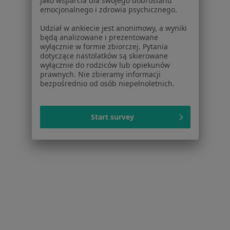
jako wsparcia dla swojego dobrostanu
emocjonalnego i zdrowia psychicznego.
Cennik
Dla lekarzy
Udział w ankiecie jest anonimowy, a wyniki
będą analizowane i prezentowane
Dla placówek medycznych
wyłącznie w formie zbiorczej. Pytania
Noa Notes
nowość
dotyczące nastolatków są skierowane
Baza wiedzy
wyłącznie do rodziców lub opiekunów
prawnych. Nie zbieramy informacji
Centrum Pomocy dla Specjalisty
bezpośrednio od osób niepełnoletnich.
Kontakt
ZnanyLekarz - Strona główna
Start survey
ZnanyLekarz Sp. z o.o.
ul. Kolejowa 5/7
01-217 Warszawa, Polska
NIP: ⁠7010224868
KRS: ⁠0000347997
REGON: ⁠142276657
Sąd Rejonowy dla m.st. Warszawy w Warszawie XII