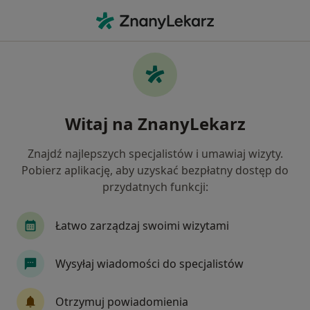
Me
Arytmia • Luboń, wielkopolskie
Filtry
• 1
Ubezpieczenie
Map
Arytmia specjaliści w Luboniu
Witaj na ZnanyLekarz
Jak działają wyniki wyszukiwania
Znajdź najlepszych specjalistów i umawiaj wizyty.
Pobierz aplikację, aby uzyskać bezpłatny dostęp do
Jakiego specjalisty szukasz?
przydatnych funkcji:
Kardiolog
Internista
Lekarz rodzinny
Łatwo zarządzaj swoimi wizytami
Wysyłaj wiadomości do specjalistów
Otrzymuj powiadomienia