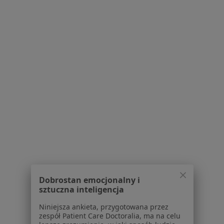
Grunwaldzka 48, Lubliniec
•
Mapa
Wojewódzki Szpital Neuropsychiatryczny
Specjalista nie oferuje umawiania online pod tym adresem.
Poproś o wizytę
1
2
Powiązane wyszukiwania
|
Oferty pracy - Neurolog
W pobliżu Kaletów
Neurolodzy w Katowicach
Neurolodzy w Częstochowie
Dobrostan emocjonalny i
Neurolodzy w Gliwicach
sztuczna inteligencja
Neurolodzy w Sosnowcu
Niniejsza ankieta, przygotowana przez
zespół Patient Care Doctoralia, ma na celu
Neurolodzy w Zabrzu