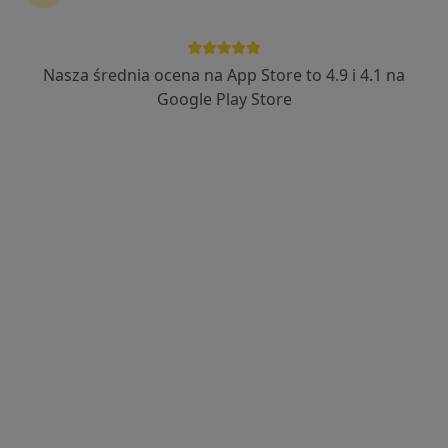
Bezpieczne płatności
lek. Justyna Noworyta
Nasza średnia ocena na App Store to 4.9 i 4.1 na
·
Więcej
Neurolog
Google Play Store
6 opinii
Adres
Online
Piastowska 4, Tarnowskie Góry
•
Mapa
Caalm Clinic
Konsultacja neurologiczna
250 zł
Specjalista nie oferuje umawiania online pod tym adresem.
Poproś o wizytę