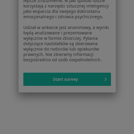
lepsze zrozumienie, w jaki sposób ludzie
korzystają z narzędzi sztucznej inteligencji
Więcej (15)
jako wsparcia dla swojego dobrostanu
Więcej w kategorii: W pobliżu Kaletów
emocjonalnego i zdrowia psychicznego.
Najczęstsze schorzenia
Udział w ankiecie jest anonimowy, a wyniki
będą analizowane i prezentowane
Ból pleców Kalety
wyłącznie w formie zbiorczej. Pytania
dotyczące nastolatków są skierowane
Ból szyi Kalety
wyłącznie do rodziców lub opiekunów
prawnych. Nie zbieramy informacji
Bóle głowy Kalety
bezpośrednio od osób niepełnoletnich.
Bóle kończyn Kalety
Bóle kręgosłupa Kalety
Start survey
Więcej (14)
Więcej w kategorii: Najczęstsze schorzenia
Strona Główna
Neurolog
Kalety
Zmień miasto