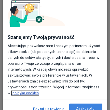
Pokaż profil
Szanujemy Twoją prywatność
Akceptując, pozwalasz nam i naszym partnerom używać
plików cookie (lub podobnych technologii) do zbierania
lek. Anna Blaszkowska
danych do celów statystycznych i dostarczania treści w
·
Więcej
Neurolog, Lekarz rehabilitacji medycznej
oparciu o Twoje zwyczaje przeglądania stron
10 opinii
internetowych. W każdej chwili możesz sprawdzić i
zaktualizować swoje preferencje w ustawieniach. W
Śniadeckiego 1, Tarnowskie Góry
•
Mapa
ustawieniach znajdziesz również linki do polityk
Samodzielny Publiczny Zakład Opieki Zdrowotnej "Repty" Górnośląskie Centrum Rehabilitacji im. Gen. Jerzego Ziętka
prywatności stron trzecich. Więcej informacji znajdziesz
Specjalista nie oferuje umawiania online pod tym adresem.
w
polityka cookies
Poproś o wizytę
Zaakceptuj
Edytuj ustawienia