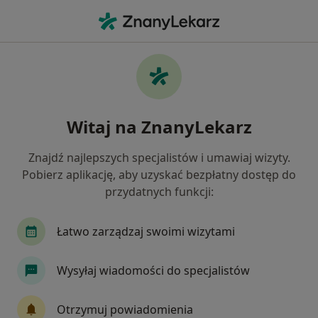
Me
Neurolog • Kalety, śląskie
Filtry
Ubezpieczenie
Mapa
Polecani neurolodzy w Kaletach
Witaj na ZnanyLekarz
Jak działają wyniki wyszukiwania
Znajdź najlepszych specjalistów i umawiaj wizyty.
Pobierz aplikację, aby uzyskać bezpłatny dostęp do
Wybierz swoje ubezpieczenie
przydatnych funkcji:
Łatwo zarządzaj swoimi wizytami
Wysyłaj wiadomości do specjalistów
Otrzymuj powiadomienia