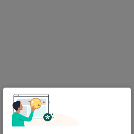
Rehika Centrum Leczenia Bólu, Kontuzji oraz Zaburzeń Dna Miednicy Kobiet i Mężczyzn
Konsultacja neurologiczna (pierwsza wizyta)
250 zł
Specjalista nie oferuje umawiania online pod tym adresem.
Poproś o wizytę
Dostępni specjaliści
Specjaliści znajdują się poza Żabianka, Gdańsk,
pomorskie, w obszarach bliskich Twojemu
wyszukiwaniu.