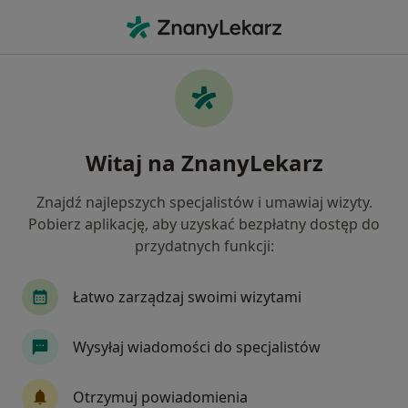
Me
Neurolog • Żabianka, Gdańsk, pomorskie
Filtry
Ubezpieczenie
Mapa
Neurolodzy Gdańsk Żabianka
Witaj na ZnanyLekarz
Jak działają wyniki wyszukiwania
Znajdź najlepszych specjalistów i umawiaj wizyty.
Pobierz aplikację, aby uzyskać bezpłatny dostęp do
Wybierz swoje ubezpieczenie
przydatnych funkcji:
Łatwo zarządzaj swoimi wizytami
Wysyłaj wiadomości do specjalistów
Otrzymuj powiadomienia