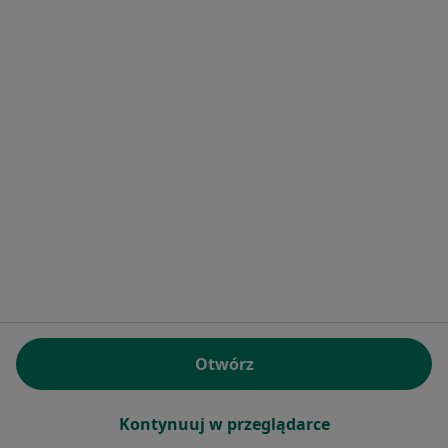
lek. Jolanta Wierzbicka
·
Więcej
W trakcie specjalizacji (Neurolog)
Subisława 24, Gdańsk
•
Mapa
Świat Zdrowia Gdańsk/Kowale (Endomed Centrum Diagnostyki Medycznej)
Konsultacja neurologiczna
Brak ceny
Specjalista nie oferuje umawiania online pod tym adresem.
Otwórz
Poproś o wizytę
Kontynuuj w przeglądarce