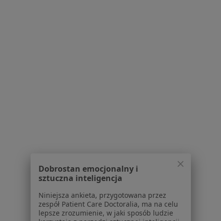
MediPort
Konsultacja neurologiczna
300 zł
Specjalista nie oferuje umawiania online pod tym adresem.
Poproś o wizytę
Inni specjaliści w Twojej okolicy
Obecnie nie ma wolnych miejsc. Sprawdź później
nowe oferty.
Dobrostan emocjonalny i
sztuczna inteligencja
Niniejsza ankieta, przygotowana przez
zespół Patient Care Doctoralia, ma na celu
lepsze zrozumienie, w jaki sposób ludzie