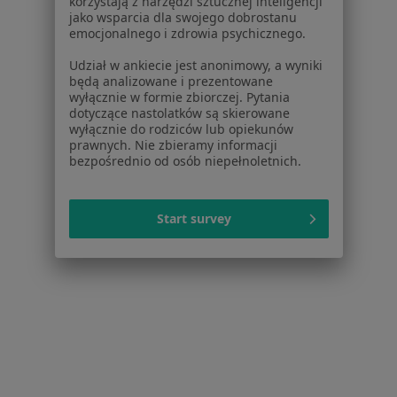
korzystają z narzędzi sztucznej inteligencji
jako wsparcia dla swojego dobrostanu
Rehika Centrum Leczenia Bólu, Kontuzji
emocjonalnego i zdrowia psychicznego.
oraz Zaburzeń Dna Miednicy Kobiet i
Mężczyzn
Udział w ankiecie jest anonimowy, a wyniki
będą analizowane i prezentowane
·
Więcej
Neurologia, Fizjoterapia, Ortopedia
wyłącznie w formie zbiorczej. Pytania
1114 opinii
dotyczące nastolatków są skierowane
wyłącznie do rodziców lub opiekunów
Subisława 28, Gdańsk
•
Mapa
prawnych. Nie zbieramy informacji
bezpośrednio od osób niepełnoletnich.
Konsultacja neurologiczna (pierwsza wizyta)
250 zł
Pokaż więcej usług
Start survey
lek. Piotr Robowski
dr n. med. Krzysztof
dr hab. n. med. Zyta
neurolog
Dziewiatowski
Banecka-
neurolog
Majkutewicz
neurolog
Brak dostępnych specjalistów z wolnymi terminami w tym centrum medycznym.
Pokaż profil