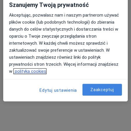
Szanujemy Twoją prywatność
Bezpieczne płatności
Akceptując, pozwalasz nam i naszym partnerom używać
lek. Aleksandra Struk-Roszmann
plików cookie (lub podobnych technologii) do zbierania
·
Więcej
Neurolog
danych do celów statystycznych i dostarczania treści w
480 opinii
oparciu o Twoje zwyczaje przeglądania stron
internetowych. W każdej chwili możesz sprawdzić i
Adres 1
Adres 2
Adres 3
Adres 4
zaktualizować swoje preferencje w ustawieniach. W
ustawieniach znajdziesz również linki do polityk
Startowa 1, Gdańsk
•
Mapa
prywatności stron trzecich. Więcej informacji znajdziesz
Centrum Medyczne Polmed Oddział Gdańsk Zaspa
w
polityka cookies
Konsultacja neurologiczna
300 zł
Specjalista nie oferuje umawiania online pod tym adresem.
Zaakceptuj
Edytuj ustawienia
Poproś o wizytę