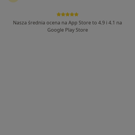
Wyróżniony
dr hab. n. med. Zyta Banecka-
Nasza średnia ocena na App Store to 4.9 i 4.1 na
Majkutewicz
Google Play Store
·
Więcej
Neurolog
58 opinii
Subisława 28, Gdańsk
•
Mapa
Rehika Centrum Leczenia Bólu, Kontuzji oraz Zaburzeń Dna Miednicy Kobiet i Mężczyzn
Konsultacja neurologiczna (pierwsza wizyta)
370 zł
Specjalista nie oferuje umawiania online pod tym adresem.
Poproś o wizytę