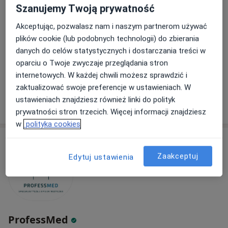
Adres 1
Adres 2
Adres 3
Adres 4
Szanujemy Twoją prywatność
Akceptując, pozwalasz nam i naszym partnerom używać
Startowa 1, Gdańsk
•
Mapa
plików cookie (lub podobnych technologii) do zbierania
Centrum Medyczne Polmed Oddział Gdańsk Zaspa
danych do celów statystycznych i dostarczania treści w
oparciu o Twoje zwyczaje przeglądania stron
Konsultacja neurologiczna
300 zł
internetowych. W każdej chwili możesz sprawdzić i
Specjalista nie oferuje umawiania online pod tym adresem.
zaktualizować swoje preferencje w ustawieniach. W
ustawieniach znajdziesz również linki do polityk
Poproś o wizytę
prywatności stron trzecich. Więcej informacji znajdziesz
w
polityka cookies
Zaakceptuj
Edytuj ustawienia
ProfessMed