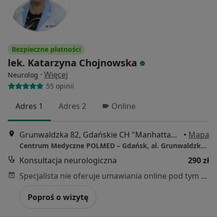
Bezpieczne płatności
lek. Katarzyna Chojnowska
·
Więcej
Neurolog
55 opinii
Adres 1
Adres 2
Online
Grunwaldzka 82, Gdańskie CH "Manhattan", Gdańsk
•
Mapa
Centrum Medyczne POLMED – Gdańsk, al. Grunwaldzka 82
Konsultacja neurologiczna
290 zł
Specjalista nie oferuje umawiania online pod tym adresem.
Poproś o wizytę