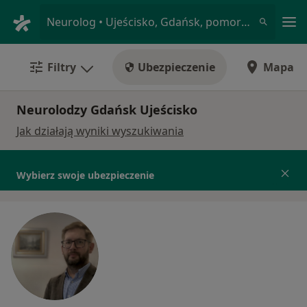
Me
Neurolog • Ujeścisko, Gdańsk, pomorskie
Filtry
Ubezpieczenie
Mapa
Neurolodzy Gdańsk Ujeścisko
Jak działają wyniki wyszukiwania
Wybierz swoje ubezpieczenie