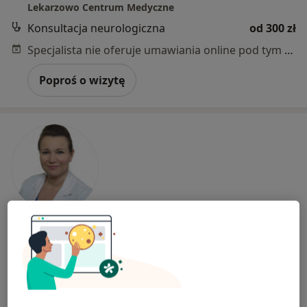
Lekarzowo Centrum Medyczne
Konsultacja neurologiczna
od 300 zł
Specjalista nie oferuje umawiania online pod tym adresem.
Poproś o wizytę
Bezpieczne płatności
lek. Aleksandra Struk-Roszmann
·
Więcej
Neurolog
480 opinii