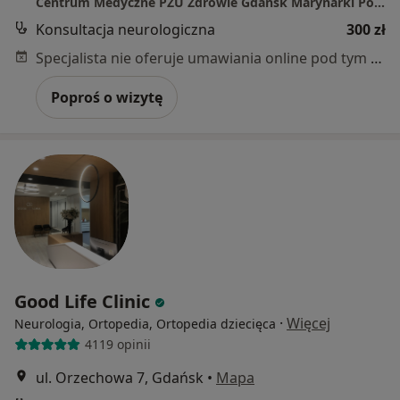
Centrum Medyczne PZU Zdrowie Gdańsk Marynarki Polskiej
Konsultacja neurologiczna
300 zł
Specjalista nie oferuje umawiania online pod tym adresem.
Poproś o wizytę
Good Life Clinic
·
Więcej
Neurologia, Ortopedia, Ortopedia dziecięca
4119 opinii
ul. Orzechowa 7, Gdańsk
•
Mapa