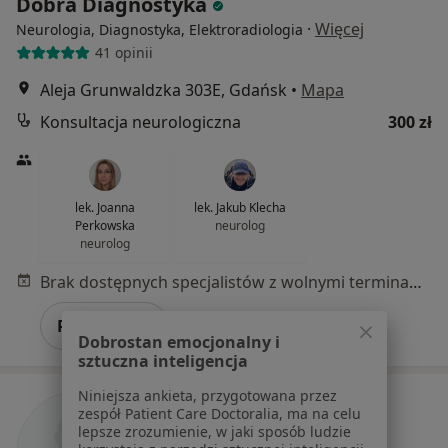
Dobra Diagnostyka
·
Więcej
Neurologia, Diagnostyka, Elektroradiologia
41 opinii
Aleja Grunwaldzka 303E, Gdańsk
•
Mapa
Konsultacja neurologiczna
300 zł
lek. Joanna
lek. Jakub Klecha
Perkowska
neurolog
neurolog
Brak dostępnych specjalistów z wolnymi terminami w tym centrum medycznym.
Pokaż profil
Dobrostan emocjonalny i
sztuczna inteligencja
Niniejsza ankieta, przygotowana przez
zespół Patient Care Doctoralia, ma na celu
lepsze zrozumienie, w jaki sposób ludzie