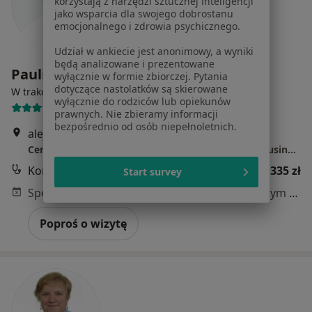
korzystają z narzędzi sztucznej inteligencji
jako wsparcia dla swojego dobrostanu
emocjonalnego i zdrowia psychicznego.
Udział w ankiecie jest anonimowy, a wyniki
będą analizowane i prezentowane
Paulina Palmowska
wyłącznie w formie zbiorczej. Pytania
dotyczące nastolatków są skierowane
·
Więcej
W trakcie specjalizacji (Neurolog)
wyłącznie do rodziców lub opiekunów
5 opinii
prawnych. Nie zbieramy informacji
bezpośrednio od osób niepełnoletnich.
aleja Grunwaldzka 472A, Gdańsk
•
Mapa
Centrum Medicover Gdańsk Grunwaldzka Olivia Business Center
Konsultacja neurologiczna
335 zł
Start survey
Specjalista nie oferuje umawiania online pod tym adresem.
Poproś o wizytę