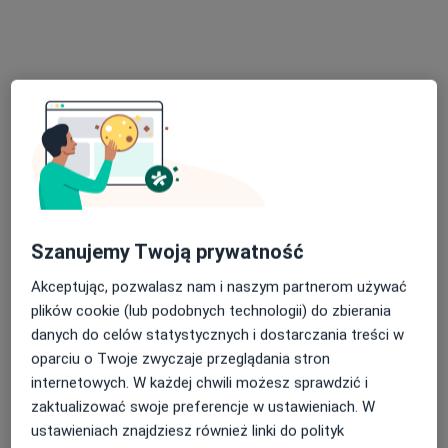
1229 opinii
Sucha 39A lok. 103, Gdańsk
•
Mapa
Brak dostępnych specjalistów z wolnymi terminami w tym centrum medycznym.
Pokaż profil
Szanujemy Twoją prywatność
Akceptując, pozwalasz nam i naszym partnerom używać
plików cookie (lub podobnych technologii) do zbierania
danych do celów statystycznych i dostarczania treści w
Bezpieczne płatności
oparciu o Twoje zwyczaje przeglądania stron
lek. Jakub Klecha
internetowych. W każdej chwili możesz sprawdzić i
·
Więcej
zaktualizować swoje preferencje w ustawieniach. W
Neurolog, Biegły sądowy
ustawieniach znajdziesz również linki do polityk
14 opinii