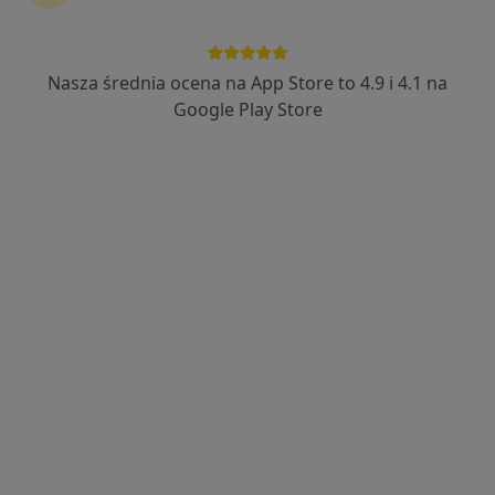
Bezpieczne płatności
lek. Aleksandra Struk-Roszmann
Nasza średnia ocena na App Store to 4.9 i 4.1 na
·
Więcej
Neurolog
Google Play Store
480 opinii
Adres 1
Adres 2
Adres 3
Startowa 1, Gdańsk
•
Mapa
Centrum Medyczne Polmed Oddział Gdańsk Zaspa
Konsultacja neurologiczna
300 zł
Specjalista nie oferuje umawiania online pod tym adresem.
Poproś o wizytę