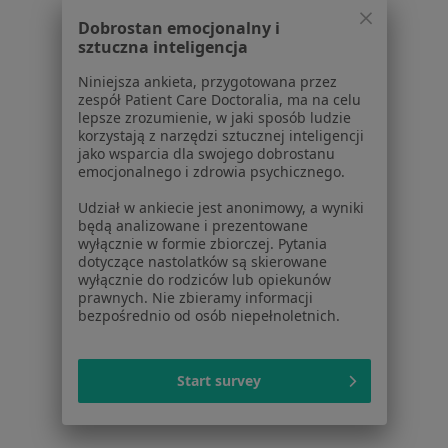
aleja Zwycięstwa 53/1, Gdańsk
•
Mapa
Dobrostan emocjonalny i
MIWOMED Klinika Medycyny Regeneracyjnej i Neurochirurgii
sztuczna inteligencja
Konsultacja neurologiczna
300 zł
Niniejsza ankieta, przygotowana przez
Specjalista nie oferuje umawiania online pod tym adresem.
zespół Patient Care Doctoralia, ma na celu
lepsze zrozumienie, w jaki sposób ludzie
korzystają z narzędzi sztucznej inteligencji
Poproś o wizytę
jako wsparcia dla swojego dobrostanu
emocjonalnego i zdrowia psychicznego.
Udział w ankiecie jest anonimowy, a wyniki
1
2
3
4
5
6
8
będą analizowane i prezentowane
wyłącznie w formie zbiorczej. Pytania
dotyczące nastolatków są skierowane
Powiązane wyszukiwania
wyłącznie do rodziców lub opiekunów
prawnych. Nie zbieramy informacji
Inne dzielnice w Gdańsku
bezpośrednio od osób niepełnoletnich.
Neurolodzy Aniołki
Neurolodzy Oliwa
Start survey
Neurolodzy Żabianka
Neurolodzy Osowa