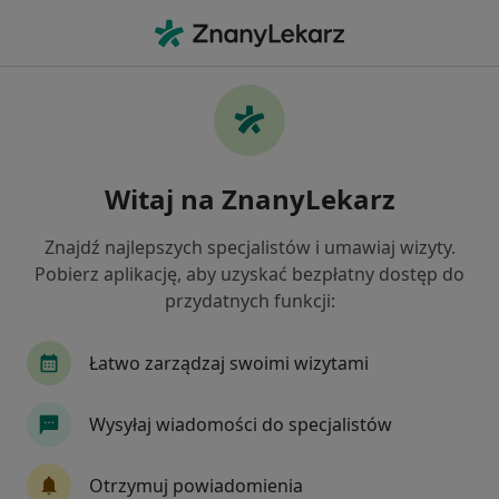
Me
Neurolog • Letnica, Gdańsk, pomorskie
Filtry
Ubezpieczenie
Mapa
Neurolodzy Gdańsk Letnica
Witaj na ZnanyLekarz
Jak działają wyniki wyszukiwania
Znajdź najlepszych specjalistów i umawiaj wizyty.
Pobierz aplikację, aby uzyskać bezpłatny dostęp do
Wybierz swoje ubezpieczenie
przydatnych funkcji:
Łatwo zarządzaj swoimi wizytami
Wysyłaj wiadomości do specjalistów
Otrzymuj powiadomienia