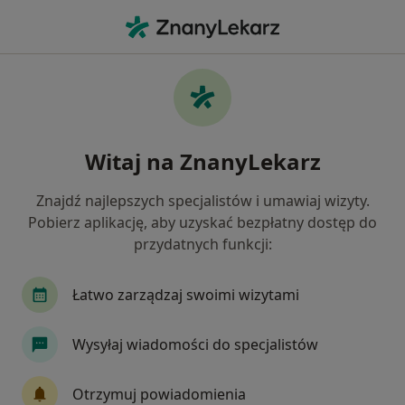
Me
Nefrolog Dziecięcy • Białystok, podlaskie
Filtry
Ubezpieczenie:
Medicover
20 polecanych nefrologów dziecięcych w
Witaj na ZnanyLekarz
Białymstoku z Medicover
Jak działają wyniki wyszukiwania
Znajdź najlepszych specjalistów i umawiaj wizyty.
Pobierz aplikację, aby uzyskać bezpłatny dostęp do
przydatnych funkcji:
Łatwo zarządzaj swoimi wizytami
Wysyłaj wiadomości do specjalistów
dr n. med. Piotr Tomasz Protas
Otrzymuj powiadomienia
·
Więcej
Nefrolog dziecięcy, Pediatra