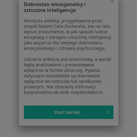
Dobrostan emocjonalny i
sztuczna inteligencja
Cennik
Dla lekarzy
Niniejsza ankieta, przygotowana przez
Dla placówek medycznych
zespół Patient Care Doctoralia, ma na celu
lepsze zrozumienie, w jaki sposób ludzie
Noa Notes
nowość
korzystają z narzędzi sztucznej inteligencji
Baza wiedzy
jako wsparcia dla swojego dobrostanu
Centrum Pomocy dla Specjalisty
emocjonalnego i zdrowia psychicznego.
Kontakt
Udział w ankiecie jest anonimowy, a wyniki
ZnanyLekarz - Strona główna
będą analizowane i prezentowane
wyłącznie w formie zbiorczej. Pytania
ZnanyLekarz Sp. z o.o.
dotyczące nastolatków są skierowane
wyłącznie do rodziców lub opiekunów
ul. Kolejowa 5/7
prawnych. Nie zbieramy informacji
01-217 Warszawa, Polska
bezpośrednio od osób niepełnoletnich.
NIP: ⁠7010224868
KRS: ⁠0000347997
Start survey
REGON: ⁠142276657
Sąd Rejonowy dla m.st. Warszawy w Warszawie XII