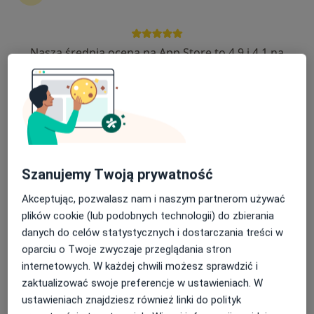
18 opinii
Towarowa 3, Białystok
•
Mapa
Nasza średnia ocena na App Store to 4.9 i 4.1 na
Centrum Pediatrii Białystok / Centrum Medyczne Pułaskiego
Google Play Store
Akceptuje Medicover
Konsultacja nefrologiczna dzieci
300 zł
Specjalista nie oferuje umawiania online pod tym adresem.
Poproś o wizytę
Szanujemy Twoją prywatność
Akceptując, pozwalasz nam i naszym partnerom używać
plików cookie (lub podobnych technologii) do zbierania
danych do celów statystycznych i dostarczania treści w
oparciu o Twoje zwyczaje przeglądania stron
internetowych. W każdej chwili możesz sprawdzić i
zaktualizować swoje preferencje w ustawieniach. W
ustawieniach znajdziesz również linki do polityk