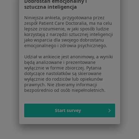
Dobrostan emocjonalny i
Usługi i zabiegi
sztuczna inteligencja
Choroby
Pomoc
Niniejsza ankieta, przygotowana przez
zespół Patient Care Doctoralia, ma na celu
Aplikacje mobilne
lepsze zrozumienie, w jaki sposób ludzie
Blog dla pacjentów
korzystają z narzędzi sztucznej inteligencji
jako wsparcia dla swojego dobrostanu
Dla profesjonalistów
emocjonalnego i zdrowia psychicznego.
Cennik
Udział w ankiecie jest anonimowy, a wyniki
będą analizowane i prezentowane
Dla lekarzy
wyłącznie w formie zbiorczej. Pytania
Dla placówek medycznych
dotyczące nastolatków są skierowane
Noa Notes
nowość
wyłącznie do rodziców lub opiekunów
prawnych. Nie zbieramy informacji
Baza wiedzy
bezpośrednio od osób niepełnoletnich.
Centrum Pomocy dla Specjalisty
Kontakt
ZnanyLekarz - Strona główna
Start survey
ZnanyLekarz Sp. z o.o.
ul. Kolejowa 5/7
01-217 Warszawa, Polska