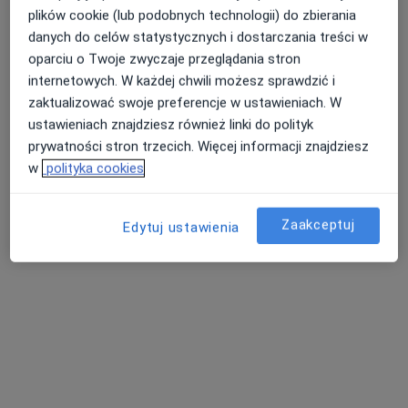
plików cookie (lub podobnych technologii) do zbierania
danych do celów statystycznych i dostarczania treści w
oparciu o Twoje zwyczaje przeglądania stron
internetowych. W każdej chwili możesz sprawdzić i
zaktualizować swoje preferencje w ustawieniach. W
dr hab. n. med. Agata Korzeniecka-
ustawieniach znajdziesz również linki do polityk
Kozerska
prywatności stron trzecich. Więcej informacji znajdziesz
w
polityka cookies
·
Więcej
Pediatra, Nefrolog, Nefrolog dziecięcy
207 opinii
Zaakceptuj
Edytuj ustawienia
Adres
Online
Dubois 16, Białystok
•
Mapa
Centrum Medyczne Pro Familia
Konsultacja nefrologiczna
300 zł
Specjalista nie oferuje umawiania online pod tym adresem.
Poproś o wizytę