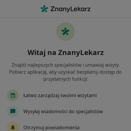
Me
Białkomocz • Białystok, podlaskie
Filtry
• 1
Ubezpieczenie
Map
Białkomocz specjaliści w Białymstoku
Witaj na ZnanyLekarz
Jak działają wyniki wyszukiwania
Znajdź najlepszych specjalistów i umawiaj wizyty.
Pobierz aplikację, aby uzyskać bezpłatny dostęp do
Jakiego specjalisty szukasz?
przydatnych funkcji:
Hematolog
Nefrolog
Pediatra
Diabet
Łatwo zarządzaj swoimi wizytami
Wysyłaj wiadomości do specjalistów
Otrzymuj powiadomienia