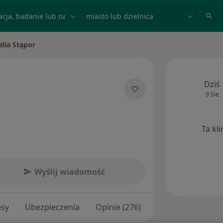
acja, badanie lub nazwisko
miasto lub dzielnica
alia Stąpor
asto
Dziś
9 Sie
alizacjach
Ta kl
Wyślij wiadomość
esy
Ubezpieczenia
Opinie (276)