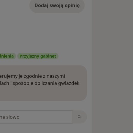
Dodaj swoją opinię
śnienia
Przyjazny gabinet
rujemy je zgodnie z naszymi
iach i sposobie obliczania gwiazdek
ięcej o opiniach
niach