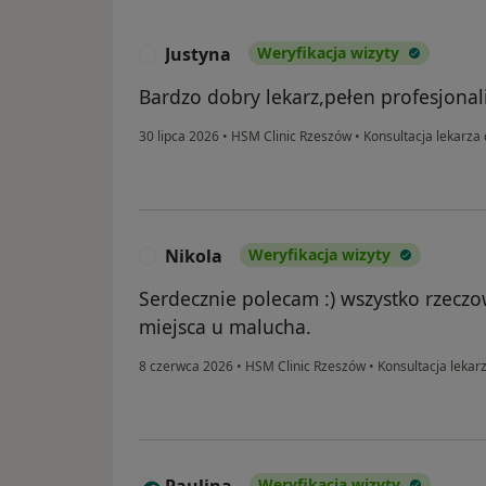
Justyna
Weryfikacja wizyty
J
Bardzo dobry lekarz,pełen profesjona
30 lipca 2026
•
HSM Clinic Rzeszów
•
Konsultacja lekarza 
Nikola
Weryfikacja wizyty
N
Serdecznie polecam :) wszystko rzecz
miejsca u malucha.
8 czerwca 2026
•
HSM Clinic Rzeszów
•
Konsultacja lekar
Paulina
Weryfikacja wizyty
P