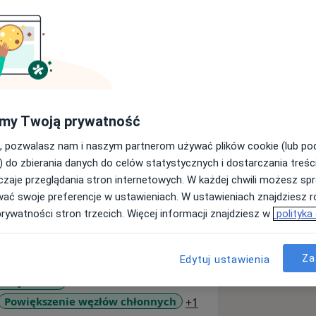
 ŻYCIA.
my Twoją prywatność
r 2 w
, pozwalasz nam i naszym partnerom używać plików cookie (lub p
odowe
) do zbierania danych do celów statystycznych i dostarczania treśc
zaje przeglądania stron internetowych. W każdej chwili możesz spr
wać swoje preferencje w ustawieniach. W ustawieniach znajdziesz ró
tawowej
prywatności stron trzecich. Więcej informacji znajdziesz w
polityka
c się leczeniem dzieci w każdym wieku.
Za
Edytuj ustawienia
 odżywiania
a11y_sr_more_diseas
Powiększenie węzłów chłonnych
+1