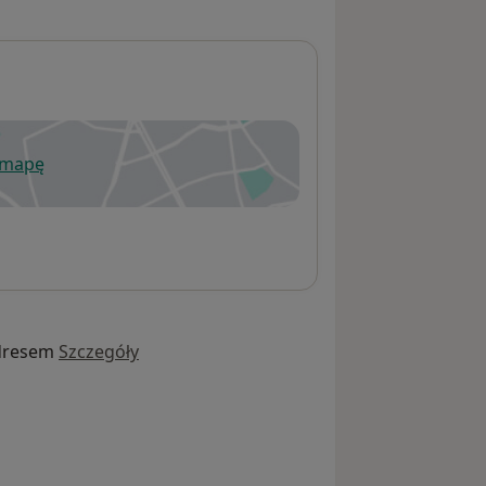
 mapę
wiera się w nowej karcie
dresem
Szczegóły