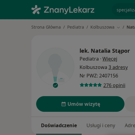
specjaliz
Strona Główna
Pediatra
Kolbuszowa
Nat
Zmień mi
lek.
Natalia Stąpor
O specj
Pediatra
·
Więcej
Kolbuszowa
3 adresy
Nr PWZ: 2407156
276 opinii
Umów wizytę
Doświadczenie
Usługi i ceny
Adr