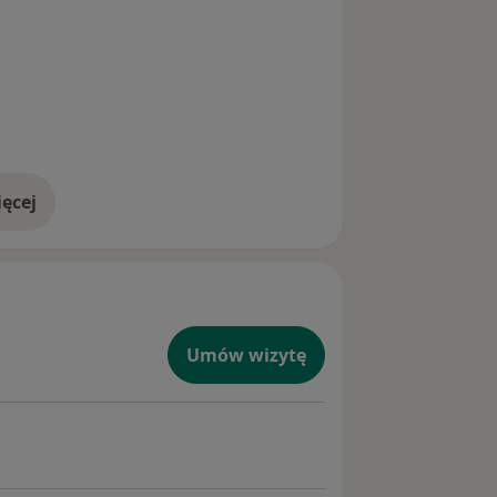
ęcej
doświadczeniu
Umów wizytę