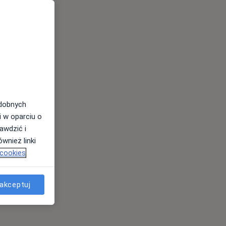
odobnych
i w oparciu o
awdzić i
wnież linki
 cookies
akceptuj
es