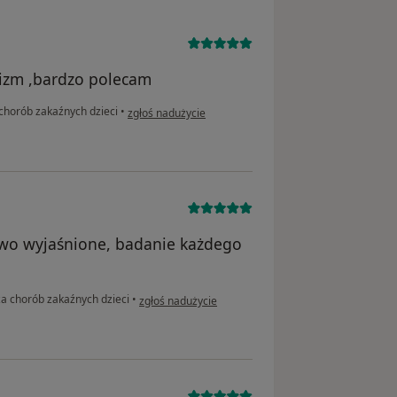
lizm ,bardzo polecam
w opinii użytkownika Justyna
chorób zakaźnych dzieci
•
zgłoś nadużycie
owo wyjaśnione, badanie każdego
w opinii użytkownika Nikola
za chorób zakaźnych dzieci
•
zgłoś nadużycie