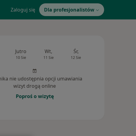
Zaloguj się
Dla profesjonalistów
Jutro
Wt,
Śr,
Czw,
Pt,
10 Sie
11 Sie
12 Sie
13 Sie
14 Si
inika nie udostępnia opcji umawiania
wizyt drogą online
Poproś o wizytę