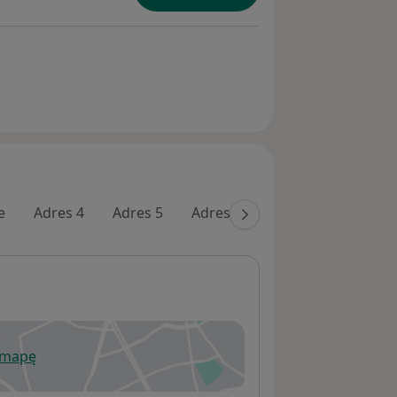
e
Adres 4
Adres 5
Adres 6
Adres 7
Adres 
 mapę
wiera się w nowej karcie