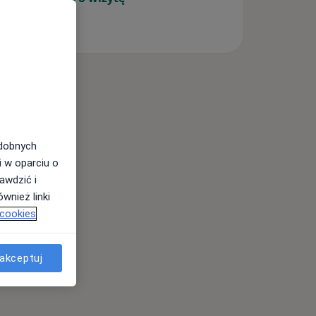
odobnych
i w oparciu o
awdzić i
wnież linki
 cookies
akceptuj