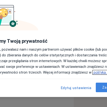
 Wykształcenie: 2005r. – ukończenie
 Wrocławiu 2006r. – staż w Szpitalu w
nd Bozena Bain Scholarschip 2007 –
my Twoją prywatność
e urologii w Klinice Urologii i Onkologii
, pozwalasz nam i naszym partnerom używać plików cookie (lub p
inicznym we Wrocławiu 2014r. –
) do zbierania danych do celów statystycznych i dostarczania treśc
ie tytułu FEBU (Fellow of the
ogiczna z USG, konsultacja
zaje przeglądania stron internetowych. W każdej chwili możesz spr
nie w dziedzinie andrologii klinicznej
z USG, konsultacja andrologiczna
wać swoje preferencje w ustawieniach. W ustawieniach znajdziesz ró
rsytecie Medycznym im. Piastów
prywatności stron trzecich. Więcej informacji znajdziesz w
polityka
owe i praca kliniczna: 2007 – 2014 –
w Uniwersyteckim Szpitalu Klinicznym
i w Specjalistycznym Szpitalu im.
Za
Edytuj ustawienia
dział Urologii w Dolnośląskim
logii we Wrocławiu Poradnie
rzystwach naukowych: - Polskie