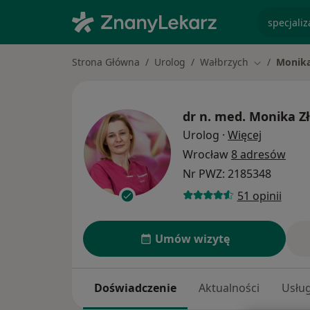
specjaliz
Strona Główna
Urolog
Wałbrzych
Monika
Zmień mias
dr n. med.
Monika Zł
O specjal
Urolog
·
Więcej
Wrocław
8 adresów
Nr PWZ: 2185348
51 opinii
Umów wizytę
Doświadczenie
Aktualności
Usług