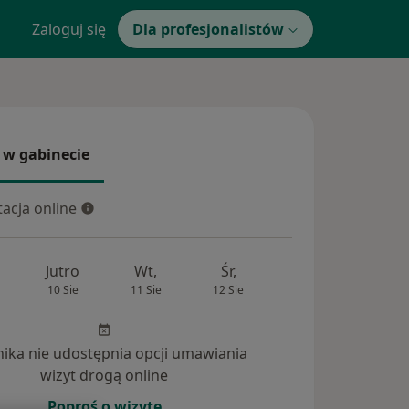
Zaloguj się
Dla profesjonalistów
 w gabinecie
 gabinecie
acja online
cja online
Jutro
Wt,
Śr,
Czw,
Pt,
10 Sie
11 Sie
12 Sie
13 Sie
14 Si
inika nie udostępnia opcji umawiania
wizyt drogą online
Poproś o wizytę