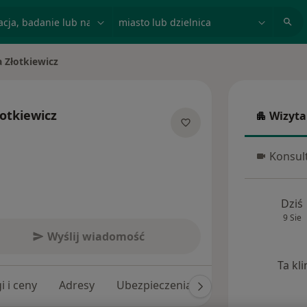
acja, badanie lub nazwisko
miasto lub dzielnica
 Złotkiewicz
to
otkiewicz
Wizyta
Wizyta w
izacjach
Konsult
Konsulta
Dziś
9 Sie
Wyślij wiadomość
Ta kl
i i ceny
Adresy
Ubezpieczenia
Opinie (51)