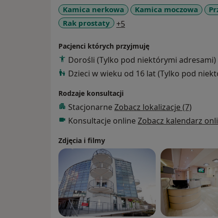
Towarzystwo Andrologiczne - Polskie Towa
Kamica nerkowa
Kamica moczowa
Pr
Association of Urology - European Academ
a11y_sr_more_diseases
Rak prostaty
+5
turystyka, literatura
Pacjenci których przyjmuję
Dorośli (Tylko pod niektórymi adresami)
Dzieci w wieku od 16 lat (Tylko pod niek
Rodzaje konsultacji
Stacjonarne
Zobacz lokalizacje (7)
Konsultacje online
Zobacz kalendarz onl
Zdjęcia i filmy