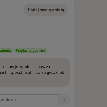
Dodaj swoją opinię
śnienia
Przyjazny gabinet
rujemy je zgodnie z naszymi
iach i sposobie obliczania gwiazdek
ięcej o opiniach
niach