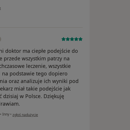
wnika ann
e
i doktor ma ciepłe podejście do
le przede wszystkim patrzy na
chczasowe leczenie, wszystkie
i na podstawie tego dopiero
nia oraz analizuje ich wyniki pod
karz miał takie podejście jak
 dzisiaj w Polsce. Dziękuję
drawiam.
w opinii użytkownika Aneta
•
Inny
•
zgłoś nadużycie