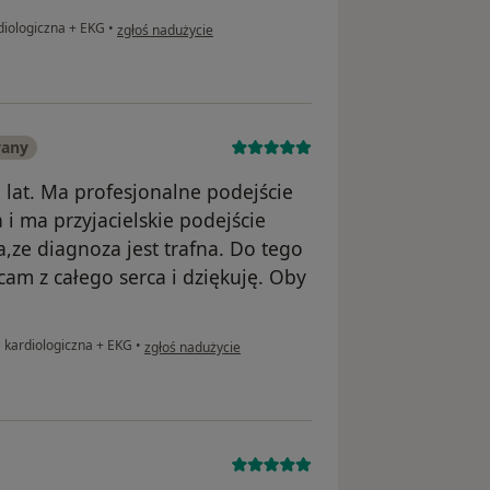
w opinii użytkownika Katarzyna Wasińska
diologiczna + EKG
•
zgłoś nadużycie
wany
 lat. Ma profesjonalne podejście
a i ma przyjacielskie podejście
,ze diagnoza jest trafna. Do tego
cam z całego serca i dziękuję. Oby
w opinii użytkownika Bogumiła
 kardiologiczna + EKG
•
zgłoś nadużycie