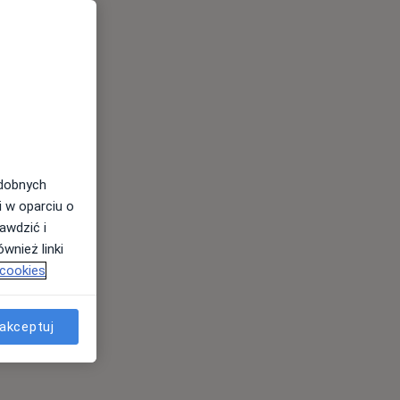
odobnych
i w oparciu o
awdzić i
wnież linki
 cookies
akceptuj