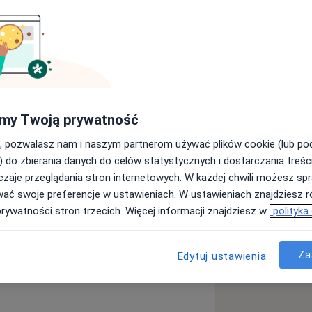
wa
Arytmia
Niewydolność serca
my Twoją prywatność
_more_diseases
, pozwalasz nam i naszym partnerom używać plików cookie (lub p
) do zbierania danych do celów statystycznych i dostarczania treśc
zaje przeglądania stron internetowych. W każdej chwili możesz spr
ęcej
doświadczeniu
wać swoje preferencje w ustawieniach. W ustawieniach znajdziesz ró
prywatności stron trzecich. Więcej informacji znajdziesz w
polityka
Za
Edytuj ustawienia