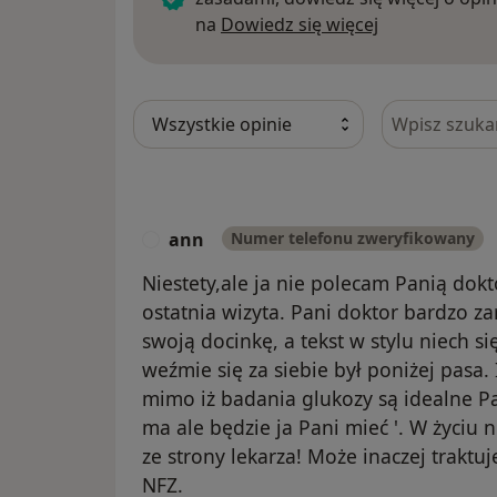
Dowiedz się w
na
Dowiedz się więcej
Szukaj w opi
ann
Numer telefonu zweryfikowany
A
Niestety,ale ja nie polecam Panią dokt
ostatnia wizyta. Pani doktor bardzo z
swoją docinkę, a tekst w stylu niech s
weźmie się za siebie był poniżej pasa
mimo iż badania glukozy są idealne Pan
ma ale będzie ja Pani mieć '. W życiu 
ze strony lekarza! Może inaczej traktu
NFZ.