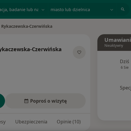
acja, badanie lub nazwisko
miasto lub dzielnica
 Rykaczewska-Czerwińska
o
Umawiani
Nieaktywny
ykaczewska-Czerwińska
jalizacjach
Dziś
6 Sie
Spec
Poproś o wizytę
esy
Ubezpieczenia
Opinie (10)