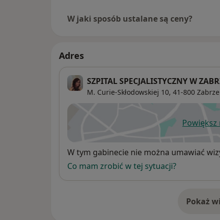
W jaki sposób ustalane są ceny?
Adres
SZPITAL SPECJALISTYCZNY W ZAB
M. Curie-Skłodowskiej 10,
41-800
Zabrze
Powiększ
ot
Dostępność
W tym gabinecie nie można umawiać wizy
Co mam zrobić w tej sytuacji?
Pokaż wi
o 