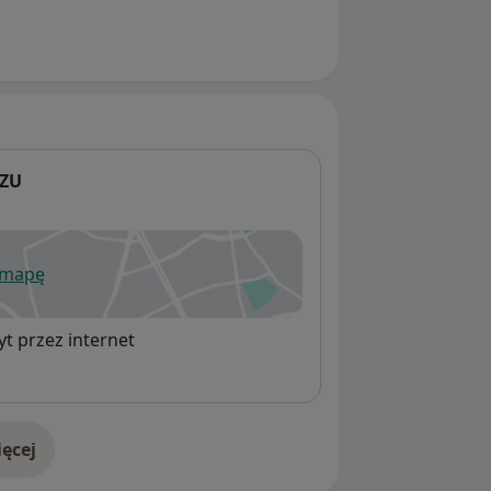
RZU
 mapę
wiera się w nowej karcie
t przez internet
ęcej
adresie