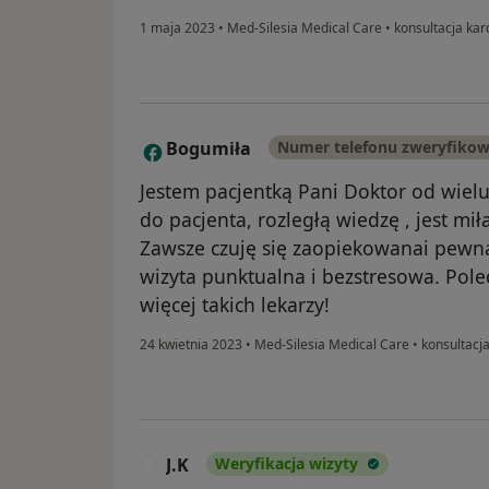
1 maja 2023
•
Med-Silesia Medical Care
•
konsultacja kar
Bogumiła
Numer telefonu zweryfiko
B
Jestem pacjentką Pani Doktor od wielu
do pacjenta, rozległą wiedzę , jest mił
Zawsze czuję się zaopiekowanai pewna
wizyta punktualna i bezstresowa. Pole
więcej takich lekarzy!
24 kwietnia 2023
•
Med-Silesia Medical Care
•
konsultacja
J.K
Weryfikacja wizyty
J