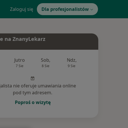
Zaloguj się
Dla profesjonalistów
e na ZnanyLekarz
Jutro
Sob,
Ndz,
Pon,
Wt,
7 Sie
8 Sie
9 Sie
10 Sie
11 Si
jalista nie oferuje umawiania online
pod tym adresem.
Poproś o wizytę