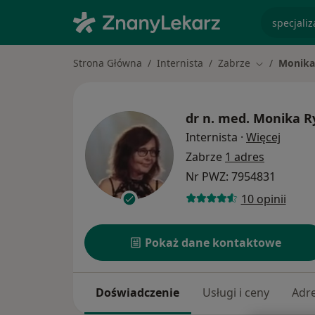
specjaliz
Strona Główna
Internista
Zabrze
Monika
Zmień miast
dr n. med.
Monika R
O spec
Internista
·
Więcej
Zabrze
1 adres
Nr PWZ: 7954831
10 opinii
Pokaż dane kontaktowe
Doświadczenie
Usługi i ceny
Adr