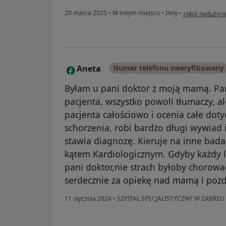
w opinii użytko
20 marca 2025
•
W innym miejscu
•
Inny
•
zgłoś nadużyci
Aneta
Numer telefonu zweryfikowany
A
Byłam u pani doktor z moją mamą. Pan
pacjenta, wszystko powoli tłumaczy, a
pacjenta całościowo i ocenia całe doty
schorzenia, robi bardzo długi wywiad 
stawia diagnozę. Kieruje na inne bada
kątem Kardiologicznym. Gdyby każdy le
pani doktor,nie strach byłoby chorować
serdecznie za opiekę nad mamą i poz
11 stycznia 2024
•
SZPITAL SPECJALISTYCZNY W ZABRZU