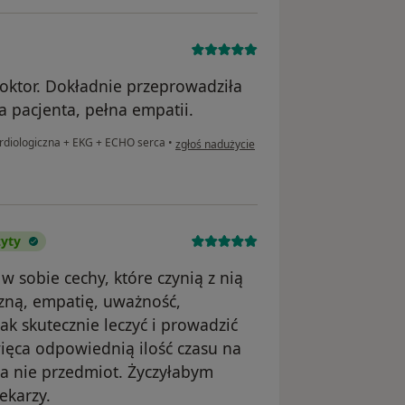
doktor. Dokładnie przeprowadziła
a pacjenta, pełna empatii.
w opinii użytkownika Izabela M.
rdiologiczna + EKG + ECHO serca
•
zgłoś nadużycie
zyty
 sobie cechy, które czynią z nią
ną, empatię, uważność,
ak skutecznie leczyć i prowadzić
ięca odpowiednią ilość czasu na
, a nie przedmiot. Życzyłabym
ekarzy.