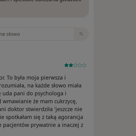
ięcej o opiniach
niach
or. To była moja pierwsza i
arozumiała, na każde słowo miała
ię uda pani do psychologa i
. I wmawianie że mam cukrzycę,
i doktor stwierdziła 'jeszcze nie
nie spotkałam się z taką agorancja
je pacjentów prywatnie a inaczej z