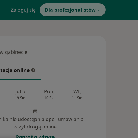
Zaloguj się
Dla profesjonalistów
 w gabinecie
 gabinecie
tacja online
cja online
Jutro
Pon,
Wt,
Śr,
Czw
9 Sie
10 Sie
11 Sie
12 Sie
13 Si
inika nie udostępnia opcji umawiania
wizyt drogą online
Poproś o wizytę