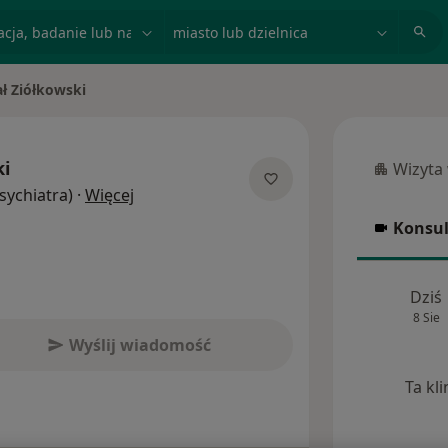
acja, badanie lub nazwisko
miasto lub dzielnica
ł Ziółkowski
sto
ki
Wizyta
Wizyta w
O specjalizacjach
Psychiatra)
·
Więcej
Konsul
Konsulta
Dziś
8 Sie
Wyślij wiadomość
Ta kl