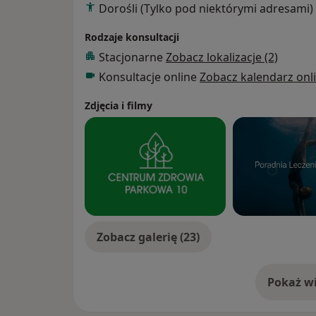
Dorośli (Tylko pod niektórymi adresami)
potrzeb pacjenta, obejmującą wprowadza
farmakoterapii.
Rodzaje konsultacji
Doświadczenie zawodowe zdobywałem równ
Stacjonarne
Zobacz lokalizacje (2)
podstawowej opiece zdrowotnej. W tej rol
Konsultacje online
Zobacz kalendarz onl
pacjentów z zespołem pocovidowym, wspier
pełnej sprawności. Dzięki tej różnorodno
Zdjęcia i filmy
podejście, które łączy troskę o zdrowie psy
Zobacz galerię (23)
Pokaż wi
o 