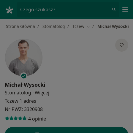
Me
Czego szukasz?
Strona Główna
Stomatolog
Tczew
Michał Wysocki
Zmień miasto
Michał Wysocki
O specjalizacjach
Stomatolog
·
Więcej
Tczew
1 adres
Nr PWZ: 3320908
4 opinie