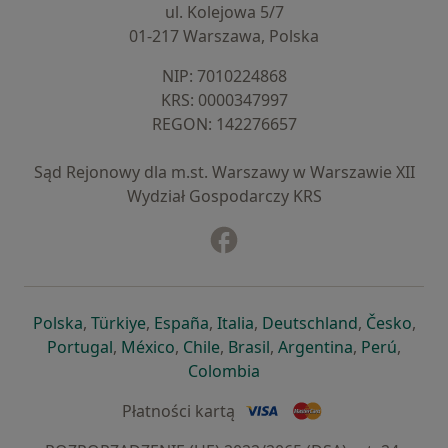
ul. Kolejowa 5/7
01-217 Warszawa, Polska
NIP: ⁠7010224868
KRS: ⁠0000347997
REGON: ⁠142276657
Sąd Rejonowy dla m.st. Warszawy w Warszawie XII
Wydział Gospodarczy KRS
Facebook
otwiera się w nowej karcie
otwiera się w nowej karcie
otwiera się w nowej karcie
otwiera się w nowej karcie
otwiera się w nowej karci
otwiera się
otwi
Polska
,
Türkiye
,
España
,
Italia
,
Deutschland
,
Česko
,
otwiera się w nowej karcie
otwiera się w nowej karcie
otwiera się w nowej karcie
otwiera się w nowej kar
otwiera się 
otwier
Portugal
,
México
,
Chile
,
Brasil
,
Argentina
,
Perú
,
otwiera się w nowej karc
Colombia
Płatności kartą