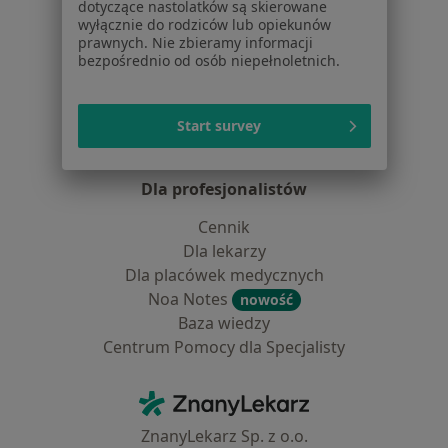
Placówki medyczne
dotyczące nastolatków są skierowane
wyłącznie do rodziców lub opiekunów
Pytania i odpowiedzi
prawnych. Nie zbieramy informacji
Usługi i zabiegi
bezpośrednio od osób niepełnoletnich.
Choroby
Pomoc
Aplikacje mobilne
Start survey
Blog dla pacjentów
Dla profesjonalistów
Cennik
Dla lekarzy
Dla placówek medycznych
Noa Notes
nowość
Baza wiedzy
Centrum Pomocy dla Specjalisty
Kontakt
ZnanyLekarz - Strona główna
ZnanyLekarz Sp. z o.o.