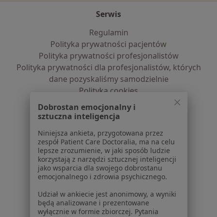
Serwis
Regulamin
Polityka prywatności pacjentów
Polityka prywatności profesjonalistów
Polityka prywatności dla profesjonalistów, których
dane pozyskaliśmy samodzielnie
Polityka cookies
Jak działają wyniki wyszukiwania
Dobrostan emocjonalny i
Dostępność
sztuczna inteligencja
O nas
Niniejsza ankieta, przygotowana przez
Praca
Rekrutujemy!
zespół Patient Care Doctoralia, ma na celu
Partnerzy
lepsze zrozumienie, w jaki sposób ludzie
korzystają z narzędzi sztucznej inteligencji
Centrum prasowe
jako wsparcia dla swojego dobrostanu
Kontakt
emocjonalnego i zdrowia psychicznego.
Dla pacjentów
Udział w ankiecie jest anonimowy, a wyniki
będą analizowane i prezentowane
Lekarze
wyłącznie w formie zbiorczej. Pytania