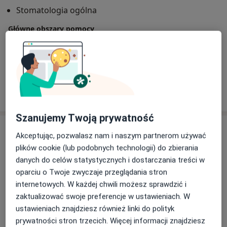
odbudową estetyczną.
Stomatologia ogólna
Pasjonat wielu dziedzin sportu m.in. kolarstwa.
Główne obszary pomocy
Instruktor snowboardu. Prywatnie miłośnik wędrówek
Próchnica
Ból zęba
Nadwrażliwość zębów
górskich i dobrej książki.
Przebarwienia zębów
Choroby dziąseł
Pokaż więcej
o doświadczeniu
Szanujemy Twoją prywatność
Usługi i ceny
Akceptując, pozwalasz nam i naszym partnerom używać
plików cookie (lub podobnych technologii) do zbierania
Konsultacja stomatologiczna
Od 280 zł
Szczegóły
danych do celów statystycznych i dostarczania treści w
oparciu o Twoje zwyczaje przeglądania stron
internetowych. W każdej chwili możesz sprawdzić i
Wizyta interwencyjna
zaktualizować swoje preferencje w ustawieniach. W
Od 450 zł
Szczegóły
ustawieniach znajdziesz również linki do polityk
prywatności stron trzecich. Więcej informacji znajdziesz