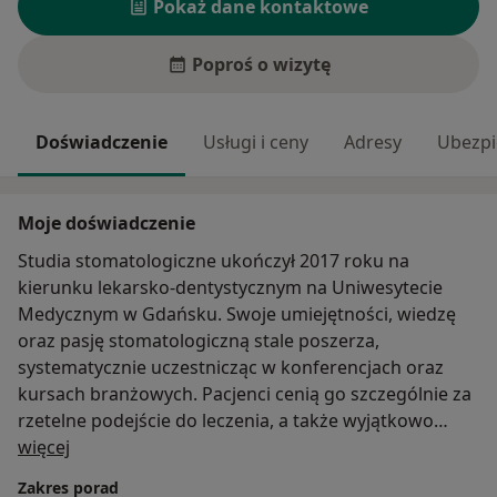
Pokaż dane kontaktowe
Poproś o wizytę
Doświadczenie
Usługi i ceny
Adresy
Ubezpi
Moje doświadczenie
Studia stomatologiczne ukończył 2017 roku na
kierunku lekarsko-dentystycznym na Uniwesytecie
Medycznym w Gdańsku. Swoje umiejętności, wiedzę
oraz pasję stomatologiczną stale poszerza,
systematycznie uczestnicząc w konferencjach oraz
kursach branżowych. Pacjenci cenią go szczególnie za
rzetelne podejście do leczenia, a także wyjątkowo
O mnie
pogodne usposobienie. W Fi Clinic zajmuje się
więcej
stomatologią zachowawczą, endodoncją oraz
Zakres porad