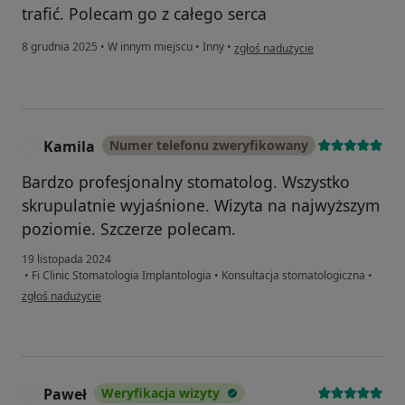
trafić. Polecam go z całego serca
w opinii użytkownika Gaja
8 grudnia 2025
•
W innym miejscu
•
Inny
•
zgłoś nadużycie
Kamila
Numer telefonu zweryfikowany
K
Bardzo profesjonalny stomatolog. Wszystko
skrupulatnie wyjaśnione. Wizyta na najwyższym
poziomie. Szczerze polecam.
19 listopada 2024
•
Fi Clinic Stomatologia Implantologia
•
Konsultacja stomatologiczna
•
w opinii użytkownika Kamila
zgłoś nadużycie
Paweł
Weryfikacja wizyty
P