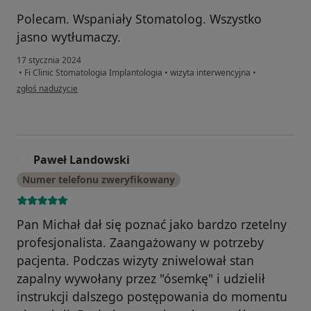
Polecam. Wspaniały Stomatolog. Wszystko
jasno wytłumaczy.
17 stycznia 2024
•
Fi Clinic Stomatologia Implantologia
•
wizyta interwencyjna
•
w opinii użytkownika Paweł
zgłoś nadużycie
Paweł Landowski
P
Numer telefonu zweryfikowany
Pan Michał dał się poznać jako bardzo rzetelny
profesjonalista. Zaangażowany w potrzeby
pacjenta. Podczas wizyty zniwelował stan
zapalny wywołany przez "ósemkę" i udzielił
instrukcji dalszego postępowania do momentu