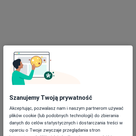
lek. dent. Julia Młodzianowska
·
Więcej
Stomatolog
31 opinii
Wojska Polskiego 28/1, Tczew
•
Mapa
MEDSPEC Kids
Konsultacja stomatologiczna
Brak ceny
Specjalista nie oferuje umawiania online pod tym adresem.
Poproś o wizytę
Szanujemy Twoją prywatność
Akceptując, pozwalasz nam i naszym partnerom używać
plików cookie (lub podobnych technologii) do zbierania
danych do celów statystycznych i dostarczania treści w
oparciu o Twoje zwyczaje przeglądania stron