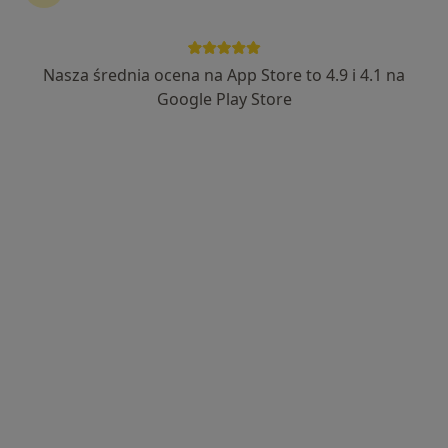
Nasza średnia ocena na App Store to 4.9 i 4.1 na
lek. dent. Kinga Ludwińska-Czubak
Google Play Store
·
Więcej
Stomatolog
43 opinie
Sucharskiego 4B, Malbork
•
Mapa
Alew-Dent Lek. Dentysta Alicja Holc-Niedzielska
Konsultacja stomatologiczna
Brak ceny
Specjalista nie oferuje umawiania online pod tym adresem.
Poproś o wizytę