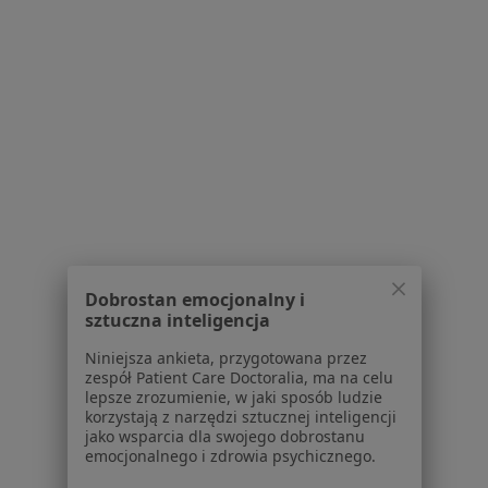
Strona Główna
Choroby
Zapalenie Dziąseł
Zmień miasto
Tczew
Zmień miasto
Serwis
Regulamin
Polityka prywatności pacjentów
Polityka prywatności profesjonalistów
Dobrostan emocjonalny i
Polityka prywatności dla profesjonalistów, których
sztuczna inteligencja
dane pozyskaliśmy samodzielnie
Polityka cookies
Niniejsza ankieta, przygotowana przez
zespół Patient Care Doctoralia, ma na celu
Jak działają wyniki wyszukiwania
lepsze zrozumienie, w jaki sposób ludzie
Dostępność
korzystają z narzędzi sztucznej inteligencji
O nas
jako wsparcia dla swojego dobrostanu
emocjonalnego i zdrowia psychicznego.
Praca
Rekrutujemy!