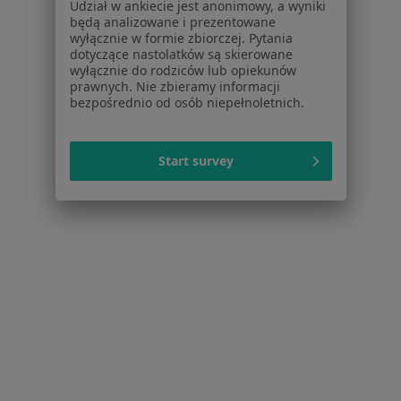
Partnerzy
Udział w ankiecie jest anonimowy, a wyniki
Centrum prasowe
będą analizowane i prezentowane
wyłącznie w formie zbiorczej. Pytania
Kontakt
dotyczące nastolatków są skierowane
wyłącznie do rodziców lub opiekunów
Dla pacjentów
prawnych. Nie zbieramy informacji
bezpośrednio od osób niepełnoletnich.
Lekarze
Placówki medyczne
Pytania i odpowiedzi
Start survey
Usługi i zabiegi
Choroby
Pomoc
Aplikacje mobilne
Blog dla pacjentów
Dla profesjonalistów
Cennik
Dla lekarzy
Dla placówek medycznych
Noa Notes
nowość