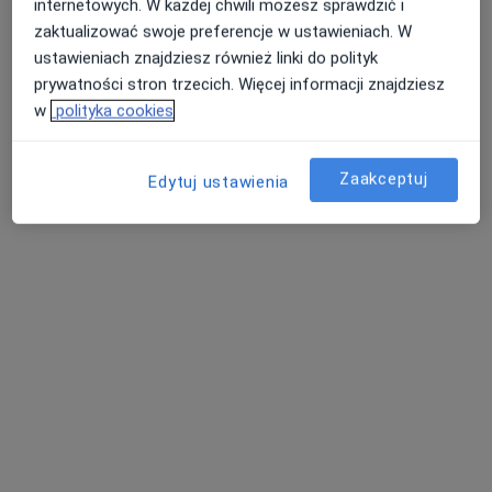
internetowych. W każdej chwili możesz sprawdzić i
zaktualizować swoje preferencje w ustawieniach. W
ustawieniach znajdziesz również linki do polityk
lek. dent. Mateusz Papierz
prywatności stron trzecich. Więcej informacji znajdziesz
Stomatolog, Chirurg stomatologiczny, Protetyk
w
polityka cookies
stomatologiczny
15 opinii
Zaakceptuj
Edytuj ustawienia
Rynek 6, Starogard Gdański
•
Mapa
Odento MP
Chirurgia stomatologiczna
200 zł
Specjalista nie oferuje umawiania online pod tym adresem.
Poproś o wizytę