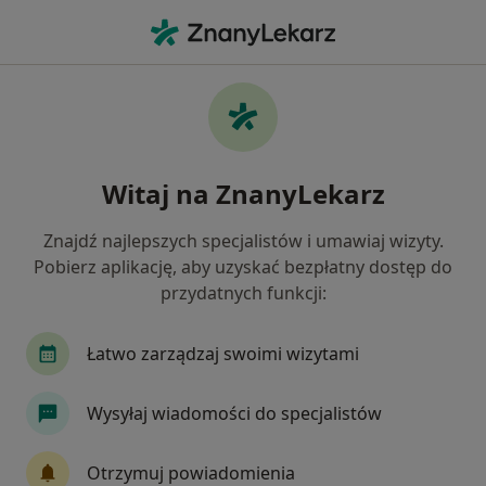
Me
Zapalenie Dziąseł • Tczew, pomorskie
Filtry
• 1
Mapa
Zapalenie dziąseł specjaliści w Tczewie
Witaj na ZnanyLekarz
Jak działają wyniki wyszukiwania
Znajdź najlepszych specjalistów i umawiaj wizyty.
Pobierz aplikację, aby uzyskać bezpłatny dostęp do
Jakiego specjalisty szukasz?
przydatnych funkcji:
Stomatolog
Protetyk stomatologiczny
Łatwo zarządzaj swoimi wizytami
Wysyłaj wiadomości do specjalistów
Otrzymuj powiadomienia