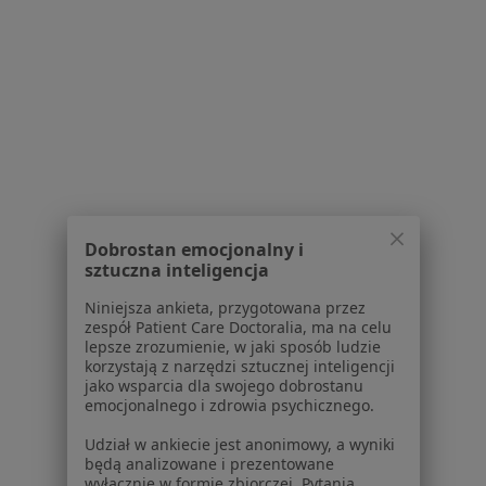
Alina Stawska
Stomatolog
4 opinie
•
Mapa
ALMED
Dobrostan emocjonalny i
sztuczna inteligencja
Specjalista nie oferuje umawiania online pod tym adresem.
Niniejsza ankieta, przygotowana przez
Poproś o wizytę
zespół Patient Care Doctoralia, ma na celu
lepsze zrozumienie, w jaki sposób ludzie
korzystają z narzędzi sztucznej inteligencji
jako wsparcia dla swojego dobrostanu
emocjonalnego i zdrowia psychicznego.
1
2
Udział w ankiecie jest anonimowy, a wyniki
Powiązane wyszukiwania
|
będą analizowane i prezentowane
Oferty pracy - Stomatolog
wyłącznie w formie zbiorczej. Pytania