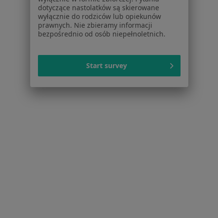
W pobliżu Sztumu
dotyczące nastolatków są skierowane
wyłącznie do rodziców lub opiekunów
Stomatolodzy w Elblągu
prawnych. Nie zbieramy informacji
bezpośrednio od osób niepełnoletnich.
Stomatolodzy w Tczewie
Stomatolodzy w Pruszczu Gdańskim
Start survey
Stomatolodzy w Starogardzie Gdańskim
Stomatolodzy w Kwidzynie
Więcej (14)
Więcej w kategorii: W pobliżu Sztumu
Strona Główna
Stomatolog
Sztum
Zmień miasto