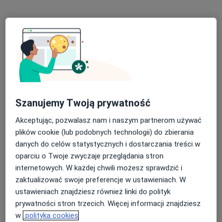
Bezpieczne płatności
lek. dent. Marta Szulhan
·
Więcej
Stomatolog
150 opinii
1000-lecia 5, Elbląg
•
Mapa
Twoje Zdrowie
Szanujemy Twoją prywatność
Konsultacja protetyczna
150 zł
Akceptując, pozwalasz nam i naszym partnerom używać
Specjalista nie oferuje umawiania online pod tym adresem.
plików cookie (lub podobnych technologii) do zbierania
danych do celów statystycznych i dostarczania treści w
Poproś o wizytę
oparciu o Twoje zwyczaje przeglądania stron
internetowych. W każdej chwili możesz sprawdzić i
zaktualizować swoje preferencje w ustawieniach. W
ustawieniach znajdziesz również linki do polityk
prywatności stron trzecich. Więcej informacji znajdziesz
w
polityka cookies