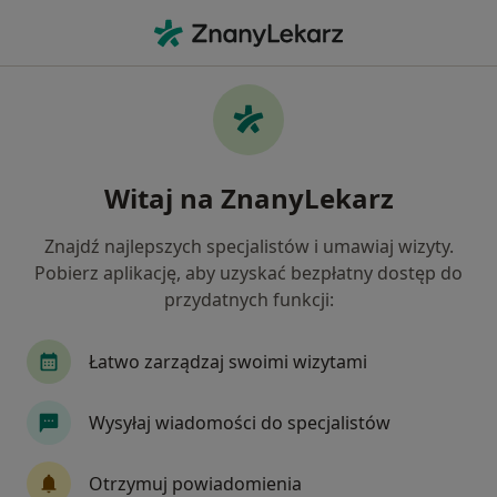
Me
Stomatolog • Sztum, pomorskie
Filtry
Mapa
Polecani stomatolodzy w Sztumie
Witaj na ZnanyLekarz
Jak działają wyniki wyszukiwania
Znajdź najlepszych specjalistów i umawiaj wizyty.
Pobierz aplikację, aby uzyskać bezpłatny dostęp do
przydatnych funkcji:
Łatwo zarządzaj swoimi wizytami
Wysyłaj wiadomości do specjalistów
lek. dent. Kinga Ludwińska-Czubak
·
Więcej
Stomatolog
Otrzymuj powiadomienia