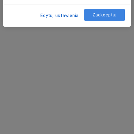
Zaakceptuj
Edytuj ustawienia
Bezpieczne płatności
dr n. med. i n. o zdr. Dorota Różańska -
Perlińska
·
Więcej
Stomatolog, Chirurg stomatologiczny
82 opinie
Adres 1
Adres 2
Sadowa 9, Elbląg
•
Mapa
Twoje Zdrowie
Chirurgia stomatologiczna
od 60 zł
Specjalista nie oferuje umawiania online pod tym adresem.
Poproś o wizytę