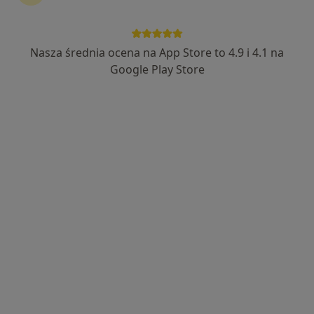
43 opinie
Sucharskiego 4B, Malbork
•
Mapa
Alew-Dent Lek. Dentysta Alicja Holc-Niedzielska
Nasza średnia ocena na App Store to 4.9 i 4.1 na
Konsultacja stomatologiczna
Brak ceny
Google Play Store
Specjalista nie oferuje umawiania online pod tym adresem.
Poproś o wizytę
lek. dent. Agnieszka Dziarska
·
Więcej
Stomatolog
5 opinii