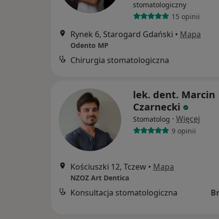
stomatologiczny
15 opinii
Rynek 6, Starogard Gdański
•
Mapa
Odento MP
Chirurgia stomatologiczna
lek. dent. Marcin
Czarnecki
·
Więcej
Stomatolog
9 opinii
Kościuszki 12, Tczew
•
Mapa
NZOZ Art Dentica
Konsultacja stomatologiczna
B