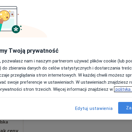
Umawianie online nie jest dostępne
Poproś o wizytę
rak ceny
my Twoją prywatność
, pozwalasz nam i naszym partnerom używać plików cookie (lub p
) do zbierania danych do celów statystycznych i dostarczania treśc
Dziś
Jutro
Sob,
Ndz,
zaje przeglądania stron internetowych. W każdej chwili możesz spr
k
6 Sie
7 Sie
8 Sie
9 Sie
wać swoje preferencje w ustawieniach. W ustawieniach znajdziesz ró
prywatności stron trzecich. Więcej informacji znajdziesz w
polityka
Umawianie online nie jest dostępne
Poproś o wizytę
Za
Edytuj ustawienia
lska
rak ceny