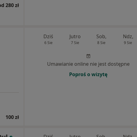
od 280 zł
Dziś
Jutro
Sob,
Ndz,
6 Sie
7 Sie
8 Sie
9 Sie
Umawianie online nie jest dostępne
Poproś o wizytę
100 zł
Dul
Dziś
Jutro
Sob,
Ndz,