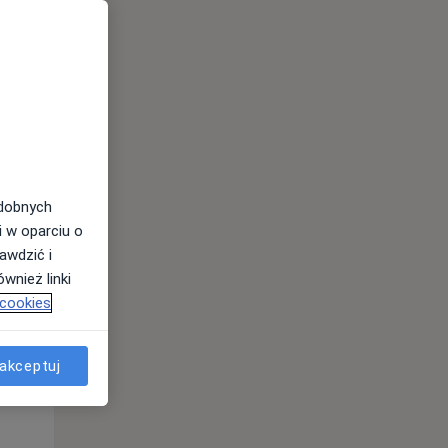
odobnych
i w oparciu o
Pon,
Wt,
Śr,
awdzić i
10 Sie
11 Sie
12 Sie
wnież linki
 cookies
akceptuj