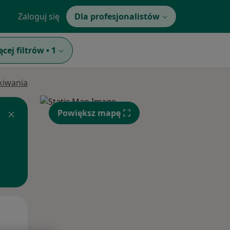
Zaloguj się
Dla profesjonalistów
ęcej filtrów
•
1
ukiwania
Powiększ mapę
Pon,
Wt,
Śr,
10 Sie
11 Sie
12 Sie