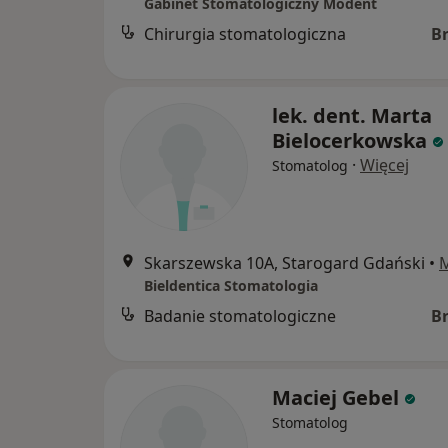
Gabinet Stomatologiczny Modent
Chirurgia stomatologiczna
B
lek. dent. Marta
Bielocerkowska
·
Więcej
Stomatolog
Skarszewska 10A, Starogard Gdański
•
Bieldentica Stomatologia
Badanie stomatologiczne
B
Maciej Gebel
Stomatolog