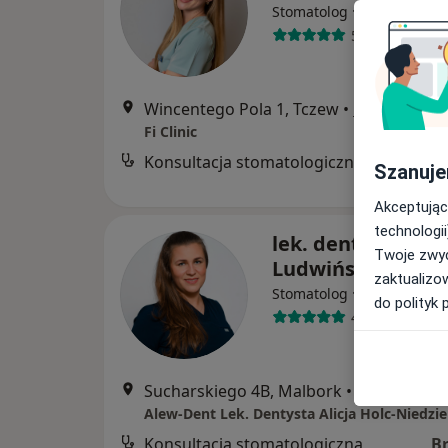
·
Więcej
Stomatolog
50 opinii
Wincentego Pola 1, Tczew
•
Mapa
Fi Clinic
Konsultacja stomatologiczna
B
Szanuje
Akceptując
technologii
lek. dent. Kinga
Twoje zwyc
Ludwińska-Czuba
zaktualizo
·
Więcej
Stomatolog
do polityk 
43 opinie
Sucharskiego 4B, Malbork
•
Mapa
Alew-Dent Lek. Dentysta Alicja Holc-Niedzie
Konsultacja stomatologiczna
B