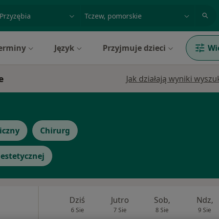
acja, badanie lub nazwisko
miasto lub dzielnica
erminy
Język
Przyjmuje dzieci
Wi
e
Jak działają wyniki wysz
iczny
Chirurg
estetycznej
Dziś
Jutro
Sob,
Ndz,
6 Sie
7 Sie
8 Sie
9 Sie