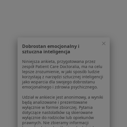
Serwis
Regulamin
Dobrostan emocjonalny i
Polityka prywatności pacjentów
sztuczna inteligencja
Polityka prywatności profesjonalistów
Niniejsza ankieta, przygotowana przez
Polityka prywatności dla profesjonalistów, których
zespół Patient Care Doctoralia, ma na celu
dane pozyskaliśmy samodzielnie
lepsze zrozumienie, w jaki sposób ludzie
korzystają z narzędzi sztucznej inteligencji
Polityka cookies
jako wsparcia dla swojego dobrostanu
Jak działają wyniki wyszukiwania
emocjonalnego i zdrowia psychicznego.
Dostępność
Udział w ankiecie jest anonimowy, a wyniki
O nas
będą analizowane i prezentowane
Praca
Rekrutujemy!
wyłącznie w formie zbiorczej. Pytania
Partnerzy
dotyczące nastolatków są skierowane
wyłącznie do rodziców lub opiekunów
Centrum prasowe
prawnych. Nie zbieramy informacji
Kontakt