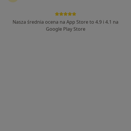
Nasza średnia ocena na App Store to 4.9 i 4.1 na
lek. dent. Anna Olszewska
Google Play Store
·
Więcej
Stomatolog
50 opinii
Wincentego Pola 1, Tczew
•
Mapa
Fi Clinic
Konsultacja stomatologiczna
Brak ceny
Specjalista nie oferuje umawiania online pod tym adresem.
Poproś o wizytę