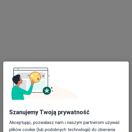
lek. dent. Kinga Ludwińska-Czubak
·
Więcej
Stomatolog
43 opinie
Sucharskiego 4B, Malbork
•
Mapa
Alew-Dent Lek. Dentysta Alicja Holc-Niedzielska
Konsultacja stomatologiczna
Brak ceny
Specjalista nie oferuje umawiania online pod tym adresem.
Poproś o wizytę
Szanujemy Twoją prywatność
Akceptując, pozwalasz nam i naszym partnerom używać
plików cookie (lub podobnych technologii) do zbierania