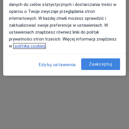
danych do celów statystycznych i dostarczania treści w
oparciu o Twoje zwyczaje przeglądania stron
internetowych. W każdej chwili możesz sprawdzić i
lek. dent. Julia Młodzianowska
zaktualizować swoje preferencje w ustawieniach. W
·
Więcej
Stomatolog
ustawieniach znajdziesz również linki do polityk
31 opinii
prywatności stron trzecich. Więcej informacji znajdziesz
Wojska Polskiego 28/1, Tczew
•
Mapa
w
polityka cookies
MEDSPEC Kids
Konsultacja stomatologiczna
Brak ceny
Zaakceptuj
Edytuj ustawienia
Specjalista nie oferuje umawiania online pod tym adresem.
Poproś o wizytę