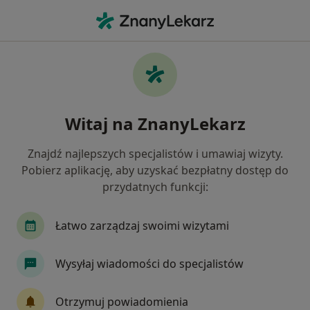
Me
Urazy Zębów • Tczew, pomorskie
Filtry
• 1
Mapa
Urazy zębów specjaliści w Tczewie
Witaj na ZnanyLekarz
Jak działają wyniki wyszukiwania
Znajdź najlepszych specjalistów i umawiaj wizyty.
Pobierz aplikację, aby uzyskać bezpłatny dostęp do
Jakiego specjalisty szukasz?
przydatnych funkcji:
Stomatolog
Protetyk stomatologiczny
Ch
Łatwo zarządzaj swoimi wizytami
Wysyłaj wiadomości do specjalistów
Otrzymuj powiadomienia