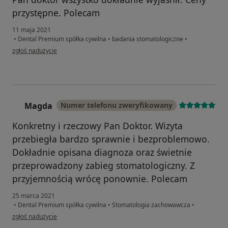
przystępne. Polecam
11 maja 2021
•
Dental Premium spółka cywilna
•
badania stomatologiczne
•
w opinii użytkownika Klaudia Ciszek
zgłoś nadużycie
Magda
Numer telefonu zweryfikowany
M
Konkretny i rzeczowy Pan Doktor. Wizyta
przebiegła bardzo sprawnie i bezproblemowo.
Dokładnie opisana diagnoza oraz świetnie
przeprowadzony zabieg stomatologiczny. Z
przyjemnością wrócę ponownie. Polecam
25 marca 2021
•
Dental Premium spółka cywilna
•
Stomatologia zachowawcza
•
w opinii użytkownika Magda
zgłoś nadużycie