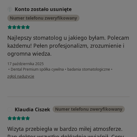
Konto zostało usunięte
Numer telefonu zweryfikowany
Najlepszy stomatolog u jakiego byłam. Polecam
każdemu! Pełen profesjonalizm, zrozumienie i
ogromna wiedza.
17 października 2025
•
Dental Premium spółka cywilna
•
badania stomatologiczne
•
w opinii użytkownika Konto zostało usunięte
zgłoś nadużycie
Klaudia Ciszek
Numer telefonu zweryfikowany
K
Wizyta przebiegła w bardzo miłej atmosferze.
Pan doktor wszystko dokładnie wyjaśnił. Ceny