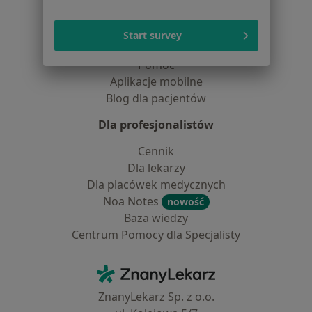
Pytania i odpowiedzi
Usługi i zabiegi
Start survey
Choroby
Pomoc
Aplikacje mobilne
Blog dla pacjentów
Dla profesjonalistów
Cennik
Dla lekarzy
Dla placówek medycznych
Noa Notes
nowość
Baza wiedzy
Centrum Pomocy dla Specjalisty
Kontakt
ZnanyLekarz - Strona główna
ZnanyLekarz Sp. z o.o.