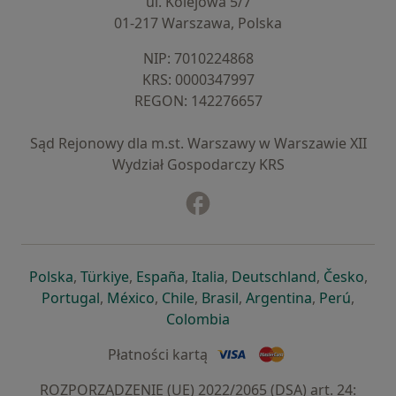
ul. Kolejowa 5/7
01-217 Warszawa, Polska
NIP: ⁠7010224868
KRS: ⁠0000347997
REGON: ⁠142276657
Sąd Rejonowy dla m.st. Warszawy w Warszawie XII
Wydział Gospodarczy KRS
Facebook
otwiera się w nowej karcie
otwiera się w nowej karcie
otwiera się w nowej karcie
otwiera się w nowej karcie
otwiera się w nowej karci
otwiera się
otwi
Polska
,
Türkiye
,
España
,
Italia
,
Deutschland
,
Česko
,
otwiera się w nowej karcie
otwiera się w nowej karcie
otwiera się w nowej karcie
otwiera się w nowej kar
otwiera się 
otwier
Portugal
,
México
,
Chile
,
Brasil
,
Argentina
,
Perú
,
otwiera się w nowej karc
Colombia
Płatności kartą
ROZPORZĄDZENIE (UE) 2022/2065 (DSA) art. 24: