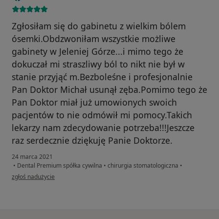
Zgłosiłam się do gabinetu z wielkim bólem
ósemki.Obdzwoniłam wszystkie możliwe
gabinety w Jeleniej Górze...i mimo tego że
dokuczał mi straszliwy ból to nikt nie był w
stanie przyjąć m.Bezboleśne i profesjonalnie
Pan Doktor Michał usunął zęba.Pomimo tego że
Pan Doktor miał już umowionych swoich
pacjentów to nie odmówił mi pomocy.Takich
lekarzy nam zdecydowanie potrzeba!!!Jeszcze
raz serdecznie dziękuję Panie Doktorze.
24 marca 2021
•
Dental Premium spółka cywilna
•
chirurgia stomatologiczna
•
w opinii użytkownika Joanna G.
zgłoś nadużycie