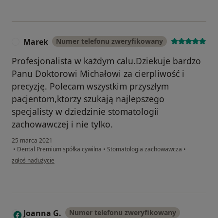
Marek
Numer telefonu zweryfikowany
M
Profesjonalista w każdym calu.Dziekuje bardzo
Panu Doktorowi Michałowi za cierpliwość i
precyzję. Polecam wszystkim przyszłym
pacjentom,ktorzy szukają najlepszego
specjalisty w dziedzinie stomatologii
zachowawczej i nie tylko.
25 marca 2021
•
Dental Premium spółka cywilna
•
Stomatologia zachowawcza
•
w opinii użytkownika Marek
zgłoś nadużycie
Joanna G.
Numer telefonu zweryfikowany
J