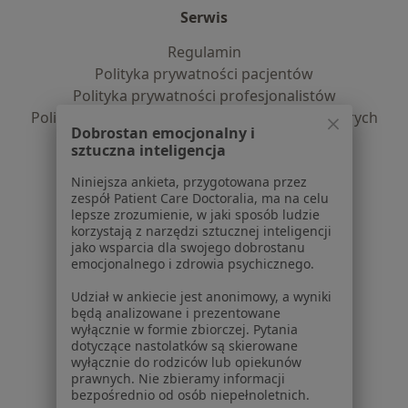
Serwis
Regulamin
Polityka prywatności pacjentów
Polityka prywatności profesjonalistów
Polityka prywatności dla profesjonalistów, których
Dobrostan emocjonalny i
dane pozyskaliśmy samodzielnie
sztuczna inteligencja
Polityka cookies
Niniejsza ankieta, przygotowana przez
Jak działają wyniki wyszukiwania
zespół Patient Care Doctoralia, ma na celu
Dostępność
lepsze zrozumienie, w jaki sposób ludzie
O nas
korzystają z narzędzi sztucznej inteligencji
jako wsparcia dla swojego dobrostanu
Praca
Rekrutujemy!
emocjonalnego i zdrowia psychicznego.
Partnerzy
Centrum prasowe
Udział w ankiecie jest anonimowy, a wyniki
będą analizowane i prezentowane
Kontakt
wyłącznie w formie zbiorczej. Pytania
dotyczące nastolatków są skierowane
Dla pacjentów
wyłącznie do rodziców lub opiekunów
prawnych. Nie zbieramy informacji
Lekarze
bezpośrednio od osób niepełnoletnich.
Placówki medyczne