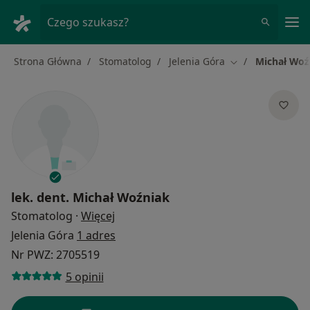
Me
Czego szukasz?
Strona Główna
Stomatolog
Jelenia Góra
Michał Woź
Zmień miasto
lek. dent.
Michał Woźniak
O specjalizacjach
Stomatolog
·
Więcej
Jelenia Góra
1 adres
Nr PWZ: 2705519
5 opinii