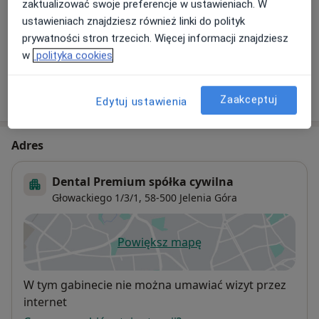
zaktualizować swoje preferencje w ustawieniach. W
Szczegóły
ustawieniach znajdziesz również linki do polityk
prywatności stron trzecich. Więcej informacji znajdziesz
+ 4 usługi
w
polityka cookies
W jaki sposób ustalane są ceny?
Zaakceptuj
Edytuj ustawienia
Adres
Dental Premium spółka cywilna
Głowackiego 1/3/1,
58-500
Jelenia Góra
Powiększ mapę
otwiera się w nowej karcie
Dostępność
W tym gabinecie nie można umawiać wizyt przez
internet