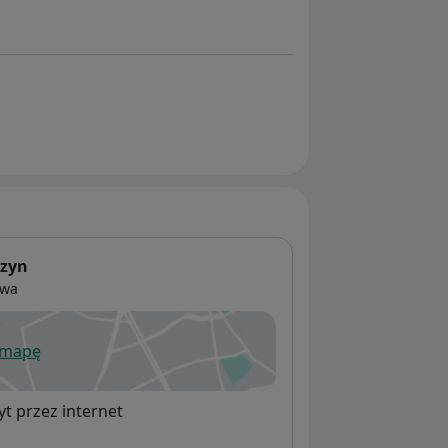
szyn
awa
 mapę
wiera się w nowej karcie
t przez internet