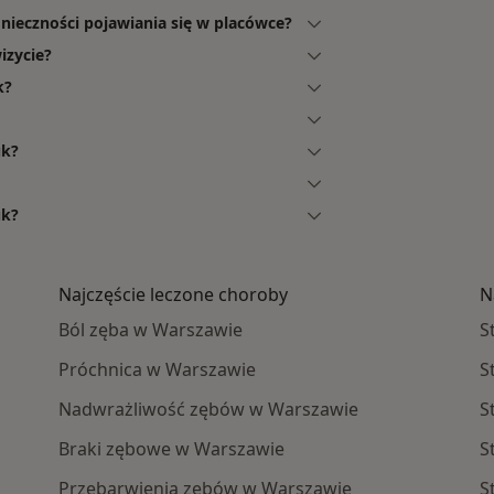
onieczności pojawiania się w placówce?
izycie?
k?
uk?
uk?
Najczęście leczone choroby
N
Ból zęba w Warszawie
S
Próchnica w Warszawie
S
Nadwrażliwość zębów w Warszawie
S
Braki zębowe w Warszawie
S
Przebarwienia zębów w Warszawie
S