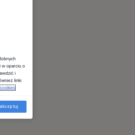
odobnych
i w oparciu o
awdzić i
wnież linki
 cookies
akceptuj
es