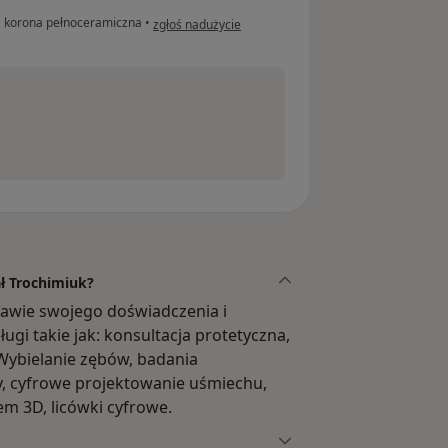
w opinii użytkownika Justyna
•
korona pełnoceramiczna
•
zgłoś nadużycie
ał Trochimiuk?
tawie swojego doświadczenia i
ugi takie jak: konsultacja protetyczna,
 Wybielanie zębów, badania
ty, cyfrowe projektowanie uśmiechu,
 3D, licówki cyfrowe.