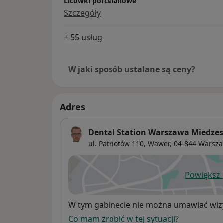
Licówki porcelanowe
Szczegóły
+ 55 usług
W jaki sposób ustalane są ceny?
Adres
Dental Station Warszawa Miedze
ul. Patriotów 110,
Wawer
, 04-844
Warsz
Powiększ
ot
Dostępność
W tym gabinecie nie można umawiać wizy
Co mam zrobić w tej sytuacji?