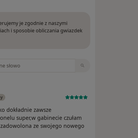
rujemy je zgodnie z naszymi
iach i sposobie obliczania gwiazdek
ięcej o opiniach
niach
ny
tko dokładnie zawsze
sonelu super,w gabinecie czułam
o zadowolona ze swojego nowego