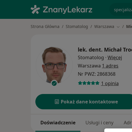
specjaliz
Strona Główna
Stomatolog
Warszawa
Mi
Zmień m
lek. dent.
Michał Tr
O sp
Stomatolog
·
Więcej
Warszawa
1 adres
Nr PWZ: 2868368
1 opinia
Pokaż dane kontaktowe
Doświadczenie
Usługi i ceny
Adr