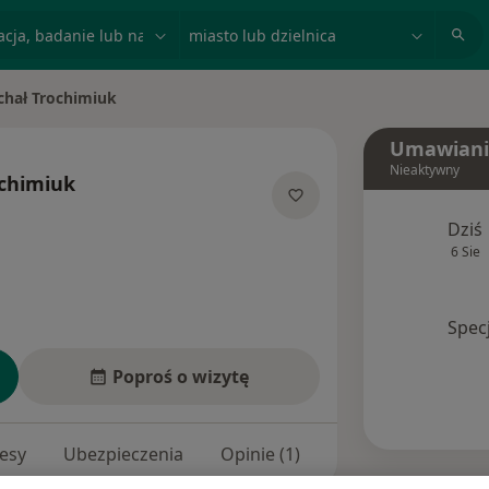
acja, badanie lub nazwisko
miasto lub dzielnica
chał Trochimiuk
iasto
Umawiani
Nieaktywny
ochimiuk
ecjalizacjach
Dziś
6 Sie
Spec
Poproś o wizytę
esy
Ubezpieczenia
Opinie (1)