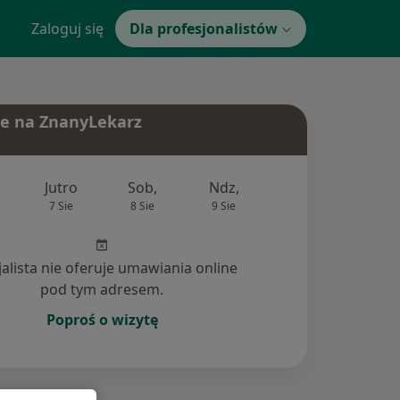
Zaloguj się
Dla profesjonalistów
e na ZnanyLekarz
Jutro
Sob,
Ndz,
Pon,
Wt,
7 Sie
8 Sie
9 Sie
10 Sie
11 Si
jalista nie oferuje umawiania online
pod tym adresem.
Poproś o wizytę