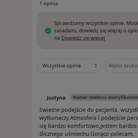
1 opinia
Sprawdzamy wszystkie opinie. Mode
zasadami, dowiedz się więcej o opin
Dowiedz się w
na
Dowiedz się więcej
Szukaj w opi
Justyna
Numer telefonu zweryfikowa
J
Swietne podejście do pacjenta, wszys
wytłumaczy.Atmosfera i podejście per
się bardzo komfortowo,jestem bardz
ślicznego uśmiechu.Gorąco polecam.