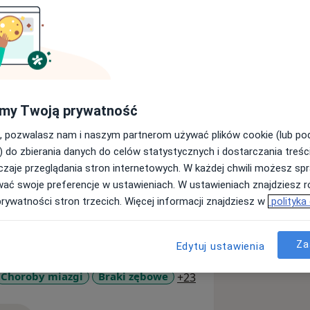
ny na WUM w 2012 roku. Odbyłem
amerykańską 2-letnią szkołę
owane kursy Kois Center i Restorative
pleksowych rekonstrukcji zgryzu.
my Twoją prywatność
, pozwalasz nam i naszym partnerom używać plików cookie (lub p
 użyciem technik cyfrowych –
) do zbierania danych do celów statystycznych i dostarczania treśc
zaje przeglądania stron internetowych. W każdej chwili możesz spr
ego.
wać swoje preferencje w ustawieniach. W ustawieniach znajdziesz ró
prywatności stron trzecich. Więcej informacji znajdziesz w
polityka
 – Miedzeszyn wykonuję kompleksowe
ą
rtopedyczną stawów skroniowo-
 a także leczenie próchnicy, leczenie
Za
Edytuj ustawienia
logię estetyczną (wybielanie, licówki,
a mi wykonywanie metamorfoz
a11y_sr_more_diseas
Choroby miazgi
Braki zębowe
+23
cjentów. Prowadzę także szkolenia dla
woczesnych technik cyfrowych w