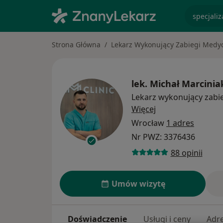
specjaliz
Strona Główna
Lekarz Wykonujący Zabiegi Medyc
lek.
Michał Marcinia
Lekarz wykonujący zabi
O specjalizacjach
Więcej
Wrocław
1 adres
Nr PWZ: 3376436
88 opinii
Umów wizytę
Doświadczenie
Usługi i ceny
Adr