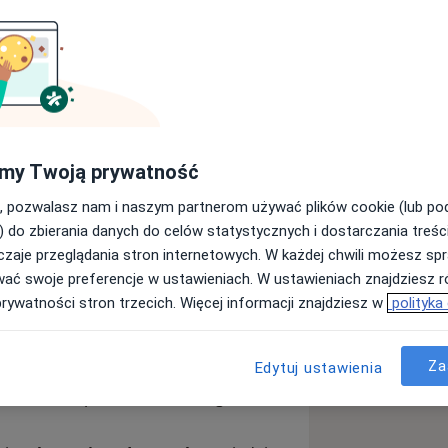
my Twoją prywatność
z specjalistą w zakresie terapii
eniem klinicznym. Ukończyłem Wydział
, pozwalasz nam i naszym partnerom używać plików cookie (lub p
cławiu oraz Śląską Wyższą Szkołę
) do zbierania danych do celów statystycznych i dostarczania treśc
yna Estetyczna.
zaje przeglądania stron internetowych. W każdej chwili możesz spr
wać swoje preferencje w ustawieniach. W ustawieniach znajdziesz ró
dyczne z wysoką precyzją techniczną i
prywatności stron trzecich. Więcej informacji znajdziesz w
polityka
lne i harmonijne efekty zabiegów.
 na bazie kwasu hialuronowego,
Za
Edytuj ustawienia
az lipolizy iniekcyjnej. Każdego
komfort, bezpieczeństwo i długotrwałe