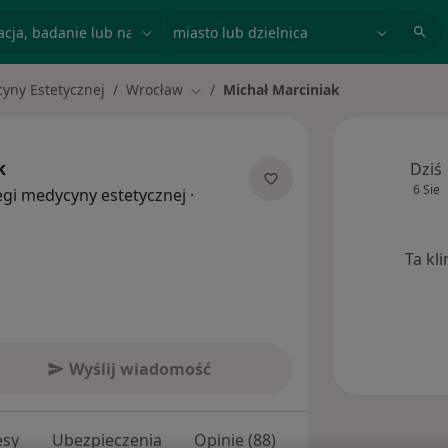
acja, badanie lub nazwisko
miasto lub dzielnica
yny Estetycznej
Wrocław
Michał Marciniak
Zmień miasto
k
Dziś
6 Sie
egi medycyny estetycznej
·
Ta kl
Wyślij wiadomość
esy
Ubezpieczenia
Opinie (88)