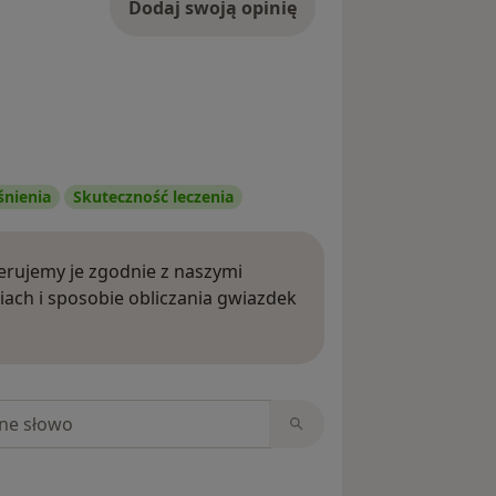
Dodaj swoją opinię
śnienia
Skuteczność leczenia
rujemy je zgodnie z naszymi
iach i sposobie obliczania gwiazdek
ięcej o opiniach
niach