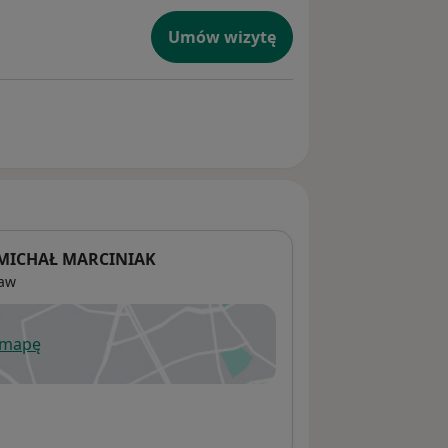
Umów wizytę
MICHAŁ MARCINIAK
aw
 mapę
wiera się w nowej karcie