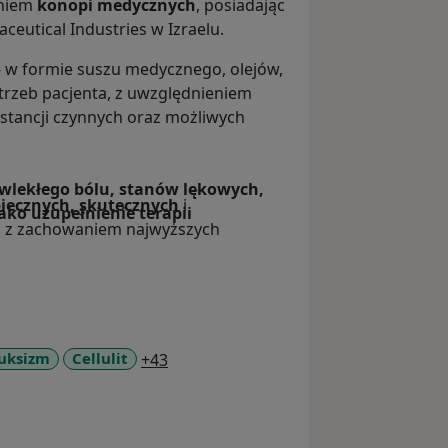
aniem
konopi medycznych
, posiadając
utical Industries w Izraelu.
- w formie suszu medycznego, olejów,
trzeb pacjenta, z uwzględnieniem
tancji czynnych oraz możliwych
ewlekłego bólu, stanów lękowych,
piecznych, skutecznych
i
ako uzupełnienie terapii
, z zachowaniem najwyższych
a11y_sr_more_diseases
uksizm
Cellulit
+43