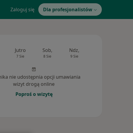
Zaloguj się
Dla profesjonalistów
Jutro
Sob,
Ndz,
Pon,
Wt,
7 Sie
8 Sie
9 Sie
10 Sie
11 Si
inika nie udostępnia opcji umawiania
wizyt drogą online
Poproś o wizytę