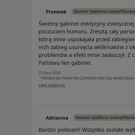
Przemek
Numer telefonu zweryfikow
P
Świetny gabinet medycyny estetycznej
poczuciem humoru. Zresztą cały perso
którą mnie uspokajała przed zabiegiem
nich zabieg usunięcia włókniaków z ok
problemów a efekt mnie zaskoczył. Z
Państwu ten gabinet.
23 lipca 2026
•
PRYWATNA PRAKTYKA LEKARSKA MICHAŁ MARCINIAK
w opinii użytkownika Przemek
zgłoś nadużycie
Adrianna
Numer telefonu zweryfikow
A
Bardzo polecam! Wszystko zostało wyt