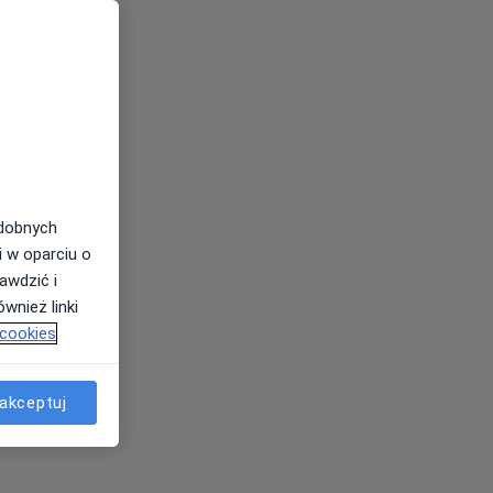
odobnych
i w oparciu o
awdzić i
wnież linki
 cookies
akceptuj