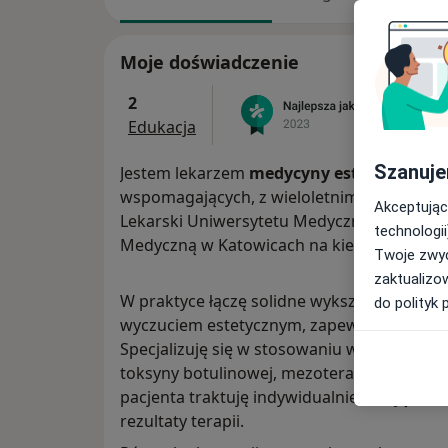
Moje doświadczenie
2
Edukacja
Szanuje
Jestem lekarzem
medycyny estetycznej
ora
wspomagających, z wieloletnim doświadcz
Akceptując
Lekarski Uniwersytetu Medycznego we Wro
technologii
Medyczną w Katowicach na kierunku Medyc
Twoje zwyc
zaktualizo
W praktyce łączę solidne wykształcenie me
do polityk 
wyczuciem estetycznym, zapewniając natura
Specjalizuję się w stosowaniu wypełniaczy
toksyny botulinowej, mezoterapii igłowej or
pacjenta traktuję indywidualnie, dbając o 
rezultaty terapii.