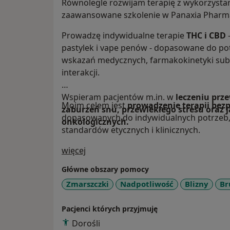
Równolegle rozwijam terapię z wykorzyst
zaawansowane szkolenie w Panaxia Pharmace
Prowadzę indywidualne terapie
THC i CBD
pastylek i vape penów - dopasowane do po
wskazań medycznych, farmakokinetyki subs
interakcji.
Wspieram pacjentów m.in. w
leczeniu prz
Moim celem jest
prowadzenie terapii bez
zaburzeń snu, przewlekłego stresu oraz j
dopasowanych do indywidualnych potrzeb
onkologicznych.
standardów etycznych i klinicznych.
O mnie
więcej
Główne obszary pomocy
Zmarszczki
Nadpotliwość
Blizny
Br
Pacjenci których przyjmuję
Dorośli