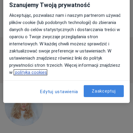
Elektrokoagulacja kłykcin kończystych
od 1 000 zł
Szanujemy Twoją prywatność
Specjalista nie oferuje umawiania online pod tym adresem.
Akceptując, pozwalasz nam i naszym partnerom używać
plików cookie (lub podobnych technologii) do zbierania
Poproś o wizytę
danych do celów statystycznych i dostarczania treści w
oparciu o Twoje zwyczaje przeglądania stron
internetowych. W każdej chwili możesz sprawdzić i
Dostępni specjaliści
zaktualizować swoje preferencje w ustawieniach. W
ustawieniach znajdziesz również linki do polityk
Specjaliści znajdują się poza Kobierzyce,
prywatności stron trzecich. Więcej informacji znajdziesz
dolnośląskie, w obszarach bliskich Twojemu
w
polityka cookies
wyszukiwaniu.
Zaakceptuj
Edytuj ustawienia