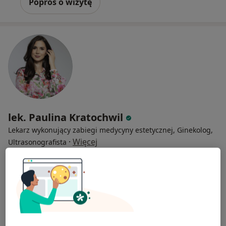
Poproś o wizytę
lek. Paulina Kratochwil
Lekarz wykonujący zabiegi medycyny estetycznej, Ginekolog,
·
Więcej
Ultrasonografista
57 opinii
Adres 1
Adres 2
Online 1
Online 2
Kłodzka 3A, Bielany Wrocławskie
•
Mapa
FemiMea Centrum Ginekologii i Położnictwa