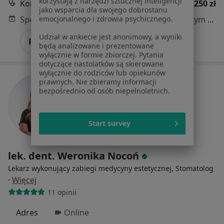
korzystają z narzędzi sztucznej inteligencji
Konsultacja lekarska
250 zł
jako wsparcia dla swojego dobrostanu
Specjalista nie oferuje umawiania online pod tym adresem.
emocjonalnego i zdrowia psychicznego.
Udział w ankiecie jest anonimowy, a wyniki
Poproś o wizytę
będą analizowane i prezentowane
wyłącznie w formie zbiorczej. Pytania
dotyczące nastolatków są skierowane
wyłącznie do rodziców lub opiekunów
prawnych. Nie zbieramy informacji
bezpośrednio od osób niepełnoletnich.
Start survey
lek. dent. Weronika Nocoń
Lekarz wykonujący zabiegi medycyny estetycznej, Stomatolog
·
Więcej
11 opinii
Adres
Online