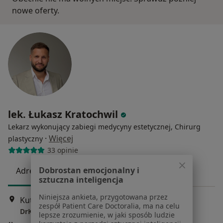
nowe oferty.
lek. Łukasz Kratochwil
Lekarz wykonujący zabiegi medycyny estetycznej, Chirurg
·
Więcej
plastyczny
33 opinie
Dobrostan emocjonalny i
Adres
Online
sztuczna inteligencja
Niniejsza ankieta, przygotowana przez
Kutrzeby 64, Wrocław
•
Mapa
zespół Patient Care Doctoralia, ma na celu
DrKratochwil
lepsze zrozumienie, w jaki sposób ludzie