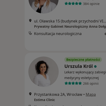
384 opinie
ul. Oławska 15 (budynek przychodni VITA) gab. 310 - 3 piętro, W
Konsultacja neurologiczna
Bezpieczne płatności
Urszula Król
Lekarz wykonujący zabieg
medycyny estetycznej
266 opinii
Przystankowa 2A, Wrocław
•
Mapa
Estima Clinic