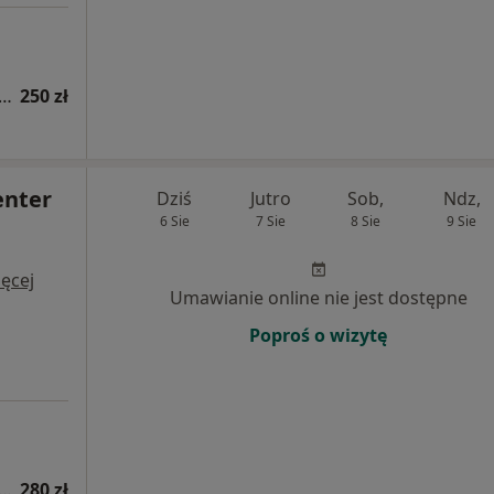
tacja z zakresu medycyny estetycznej
250 zł
enter
Dziś
Jutro
Sob,
Ndz,
6 Sie
7 Sie
8 Sie
9 Sie
i
ęcej
Umawianie online nie jest dostępne
Poproś o wizytę
tacja z zakresu medycyny estetycznej
280 zł