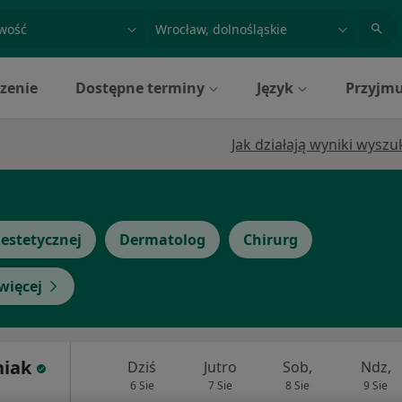
acja, badanie lub nazwisko
miasto lub dzielnica
zenie
Dostępne terminy
Język
Przyjmu
Jak działają wyniki wysz
estetycznej
Dermatolog
Chirurg
więcej
niak
Dziś
Jutro
Sob,
Ndz,
6 Sie
7 Sie
8 Sie
9 Sie
i