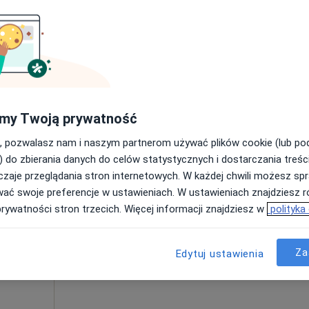
Umawianie online nie jest dostępne
Poproś o wizytę
PRYWATNA PRAKTYKA LEKARSKA MICHAŁ MARCINIAK
rak ceny
my Twoją prywatność
, pozwalasz nam i naszym partnerom używać plików cookie (lub p
) do zbierania danych do celów statystycznych i dostarczania treśc
zaje przeglądania stron internetowych. W każdej chwili możesz spr
Dziś
Jutro
Sob,
Ndz,
wać swoje preferencje w ustawieniach. W ustawieniach znajdziesz ró
6 Sie
7 Sie
8 Sie
9 Sie
ska
prywatności stron trzecich. Więcej informacji znajdziesz w
polityka
i
ęcej
Umawianie online nie jest dostępne
Za
Edytuj ustawienia
Poproś o wizytę