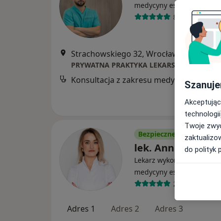
medycyny estetycznej
88 opinii
Strachowskiego 32, Wrocław
•
Mapa
Konsultacja z zakresu medycyny estetycznej
B
Szanuje
Akceptując
technologii
Twoje zwyc
Bezpieczne płatności
zaktualizo
lek. Anna Strutyń
do polityk 
Lekarz wykonujący zabieg
·
Wi
medycyny estetycznej
26 opinii
Adres 1
Adres 2
Adres 3