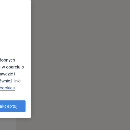
odobnych
i w oparciu o
awdzić i
Pon,
Wt,
Śr,
wnież linki
10 Sie
11 Sie
12 Sie
 cookies
akceptuj