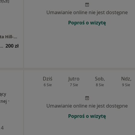
ęcej
Umawianie online nie jest dostępne
Poproś o wizytę
Dermata Gabinet Medycyny Estetycznej Beata Hill-Wadas
tacja z zakresu medycyny estetycznej
200 zł
Dziś
Jutro
Sob,
Ndz,
6 Sie
7 Sie
8 Sie
9 Sie
ący
·
znej
Umawianie online nie jest dostępne
Poproś o wizytę
 4