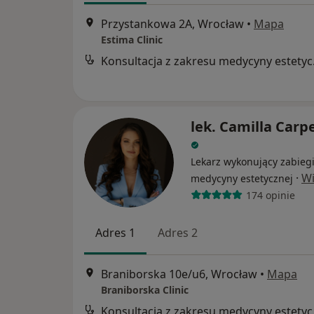
Przystankowa 2A, Wrocław
•
Mapa
Estima Clinic
Konsul
lek. Camilla Carp
Lekarz wykonujący zabieg
·
Wi
medycyny estetycznej
174 opinie
Adres 1
Adres 2
Braniborska 10e/u6, Wrocław
•
Mapa
Braniborska Clinic
Konsul