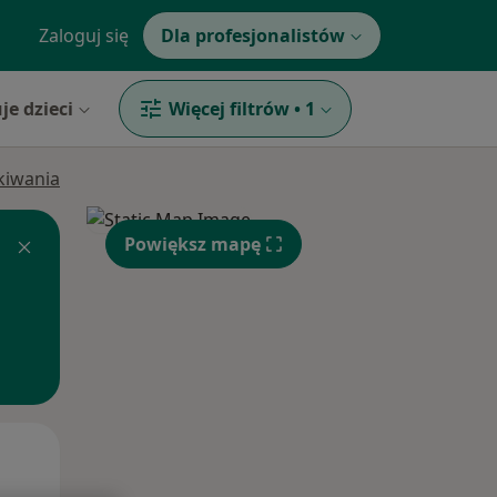
Zaloguj się
Dla profesjonalistów
je dzieci
Więcej filtrów
•
1
ukiwania
Powiększ mapę
Pon,
Wt,
Śr,
10 Sie
11 Sie
12 Sie