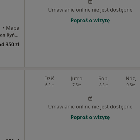
Umawianie online nie jest dostępne
Poproś o wizytę
rocław
•
Mapa
Prywatny Gabinet Neurologiczny Anna Dołgan Ryńska
od 350 zł
Dziś
Jutro
Sob,
Ndz,
6 Sie
7 Sie
8 Sie
9 Sie
i
Umawianie online nie jest dostępne
Poproś o wizytę