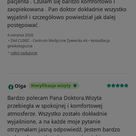
pacjenta . Czułam się bardzo komfortowo i
zaopiekowana . Pan doktor dokładnie wszystko
wyjaśnił i szczegółowo powiedział jak dalej
postępować .
4 sierpnia 2026
•
Z44 CLINIC - Centrum Medyczne Żywiecka 44
•
konsultacja
ginekologiczna
w opinii użytkownika Maria
•
zgłoś nadużycie
Olga
Weryfikacja wizyty
O
Bardzo polecam Pana Doktora.Wizyta
przebiegła w spokojnej i komfortowej
atmosferze. Wszystko zostało dokładnie
wyjaśnione, a na każde moje pytanie
otrzymałam jasną odpowiedź. Jestem bardzo