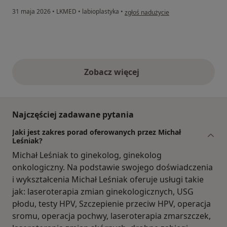
w opinii użytkownika Nikola
31 maja 2026
•
LKMED
•
labioplastyka
•
zgłoś nadużycie
Zobacz więcej
opinie powyżej
Najczęściej zadawane pytania
Jaki jest zakres porad oferowanych przez Michał
Leśniak?
Michał Leśniak to ginekolog, ginekolog
onkologiczny. Na podstawie swojego doświadczenia
i wykształcenia Michał Leśniak oferuje usługi takie
jak: laseroterapia zmian ginekologicznych, USG
płodu, testy HPV, Szczepienie przeciw HPV, operacja
sromu, operacja pochwy, laseroterapia zmarszczek,