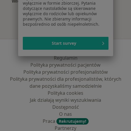
Więcej (15)
wyłącznie w formie zbiorczej. Pytania
Więcej w kategorii: Najczęście leczone chorob
dotyczące nastolatków są skierowane
wyłącznie do rodziców lub opiekunów
prawnych. Nie zbieramy informacji
bezpośrednio od osób niepełnoletnich.
Start survey
Serwis
Regulamin
Polityka prywatności pacjentów
Polityka prywatności profesjonalistów
Polityka prywatności dla profesjonalistów, których
dane pozyskaliśmy samodzielnie
Polityka cookies
Jak działają wyniki wyszukiwania
Dostępność
O nas
Praca
Rekrutujemy!
Partnerzy