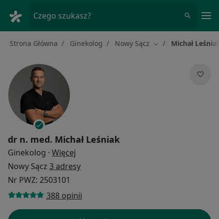
Me
Czego szukasz?
Strona Główna
Ginekolog
Nowy Sącz
Michał Leśnia
Zmień miasto
dr n. med.
Michał Leśniak
O specjalizacjach
Ginekolog
·
Więcej
Nowy Sącz
3 adresy
Nr PWZ: 2503101
388 opinii