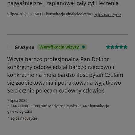
najważniejsze i zaplanował cały cykl leczenia
w opinii użytkownika An
9 lipca 2026
•
LKMED
•
konsultacja ginekologiczna
•
zgłoś nadużycie
Grażyna
Weryfikacja wizyty
G
Wizyta bardzo profesjonalna Pan Doktor
konkretny odpowiedział bardzo rzeczowo i
konkretnie na moją bardzo ilość pytań.Czulam
się zaopiekowania i potraktowana wyjątkowo
Serdecznie polecam cudowny człowiek
7 lipca 2026
•
Z44 CLINIC - Centrum Medyczne Żywiecka 44
•
konsultacja
ginekologiczna
w opinii użytkownika Grażyna
•
zgłoś nadużycie