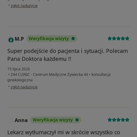
w opinii użytkownika A.P
•
zgłoś nadużycie
M.P
Weryfikacja wizyty
M
Super podejście do pacjenta i sytuacji. Polecam
Pana Doktora każdemu !!
15 lipca 2026
•
Z44 CLINIC - Centrum Medyczne Żywiecka 44
•
konsultacja
ginekologiczna
w opinii użytkownika M.P
•
zgłoś nadużycie
Anna
Weryfikacja wizyty
A
Lekarz wytłumaczył mi w skrócie wszystko co