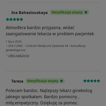
Ina Bahaslouskaya
Weryfikacja wizyty
I
Atmosfera bardzo przyjazna, widać
zaangażowanie lekarza w problem pacjentek
1 lipca 2026
•
Z44 CLINIC - Centrum Medyczne Żywiecka 44
•
konsultacja
ginekologiczna
w opinii użytkownika Ina Bahaslouskaya
•
zgłoś nadużycie
Teresa
Weryfikacja wizyty
T
Polecam bardzo. Najlepszy lekarz ginekolog
jakiego spotkałam. Bardzo pomocny ,
miły,empatyczny. Dziękuję za pomoc.