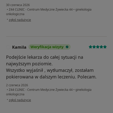
30 czerwca 2026
•
Z44 CLINIC - Centrum Medyczne Żywiecka 44
•
ginekologia
onkologiczna
w opinii użytkownika Teresa
•
zgłoś nadużycie
Kamila
Weryfikacja wizyty
K
Podejście lekarza do całej sytuacji na
najwyższym poziomie.
Wszystko wyjaśnił , wytłumaczył, zostałam
pokierowana w dalszym leczeniu. Polecam.
2 czerwca 2026
•
Z44 CLINIC - Centrum Medyczne Żywiecka 44
•
ginekologia
onkologiczna
w opinii użytkownika Kamila
•
zgłoś nadużycie