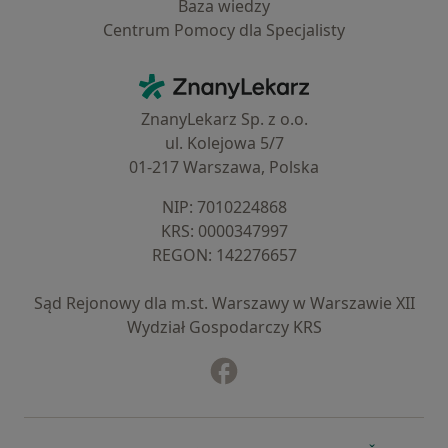
Baza wiedzy
Centrum Pomocy dla Specjalisty
Kontakt
ZnanyLekarz - Strona główna
ZnanyLekarz Sp. z o.o.
ul. Kolejowa 5/7
01-217 Warszawa, Polska
NIP: ⁠7010224868
KRS: ⁠0000347997
REGON: ⁠142276657
Sąd Rejonowy dla m.st. Warszawy w Warszawie XII
Wydział Gospodarczy KRS
Facebook
otwiera się w nowej karcie