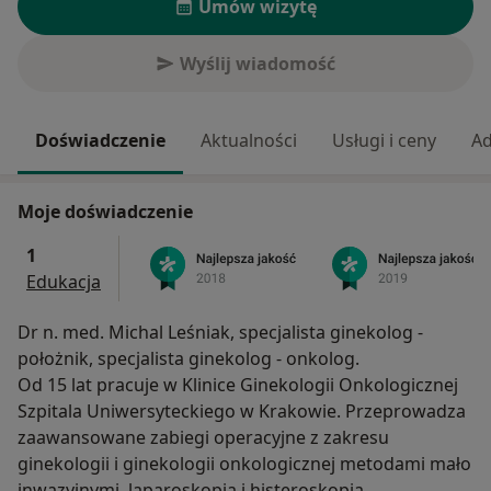
Umów wizytę
Wyślij wiadomość
Doświadczenie
Aktualności
Usługi i ceny
Ad
Moje doświadczenie
1
Edukacja
Dr n. med. Michal Leśniak, specjalista ginekolog -
położnik, specjalista ginekolog - onkolog.
Od 15 lat pracuje w Klinice Ginekologii Onkologicznej
Szpitala Uniwersyteckiego w Krakowie. Przeprowadza
zaawansowane zabiegi operacyjne z zakresu
ginekologii i ginekologii onkologicznej metodami mało
inwazyjnymi, laparoskopia i histeroskopia.