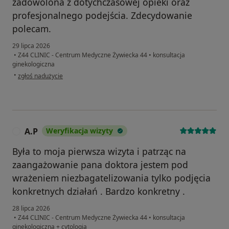
zadowolona z dotychczasowej opieki oraz
profesjonalnego podejścia. Zdecydowanie
polecam.
29 lipca 2026
•
Z44 CLINIC - Centrum Medyczne Żywiecka 44
•
konsultacja
ginekologiczna
w opinii użytkownika Olga
•
zgłoś nadużycie
A.P
Weryfikacja wizyty
A
Była to moja pierwsza wizyta i patrząc na
zaangażowanie pana doktora jestem pod
wrażeniem niezbagatelizowania tylko podjęcia
konkretnych działań . Bardzo konkretny .
28 lipca 2026
•
Z44 CLINIC - Centrum Medyczne Żywiecka 44
•
konsultacja
ginekologiczna + cytologia