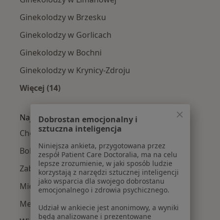
Ginekolodzy w Brzesku
Ginekolodzy w Gorlicach
Ginekolodzy w Bochni
Ginekolodzy w Krynicy-Zdroju
Więcej (14)
Więcej w kategorii: W pobliżu Nowego Sącza
Najczęście leczone choroby
Dobrostan emocjonalny i
sztuczna inteligencja
Choroby ginekologiczne w Nowym Sączu
Niniejsza ankieta, przygotowana przez
Bolesne miesiączkowanie w Nowym Sączu
zespół Patient Care Doctoralia, ma na celu
lepsze zrozumienie, w jaki sposób ludzie
Zaburzenia miesiączkowania w Nowym Sączu
korzystają z narzędzi sztucznej inteligencji
jako wsparcia dla swojego dobrostanu
Mięśniaki macicy w Nowym Sączu
emocjonalnego i zdrowia psychicznego.
Menopauza w Nowym Sączu
Udział w ankiecie jest anonimowy, a wyniki
będą analizowane i prezentowane