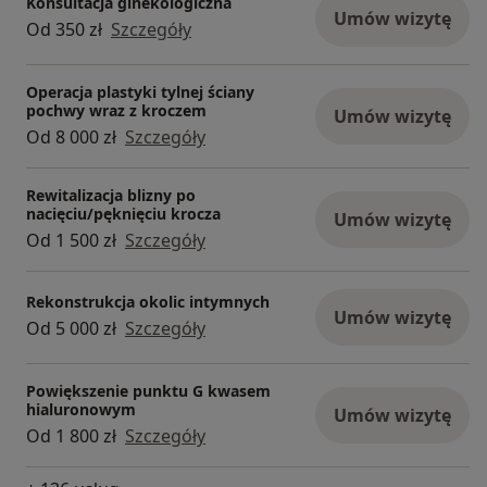
Konsultacja ginekologiczna
Umów wizytę
usuwania zmian w obrębie endometrium, szyjki
- klimaterium
Od 350 zł
Szczegóły
macicy. Przeprowadzam histeroskopie,
- hormonalna terapie menopauzalna
kolposkopie, wykonuję biopsje w obrębie
- leczenie suchości pochwy
Operacja plastyki tylnej ściany
narządów rodnych kobiet.
pochwy wraz z kroczem
Umów wizytę
- wkładka antykoncepcyjna
Od 8 000 zł
Szczegóły
W razie konieczności istnieje możliwość
- wkładka domaciczna
kwalifikacji pacjentki do dalszego leczenia
- antykoncepcja hormonalna
Rewitalizacja blizny po
szpitalnego.
- Mirena, Keyleena, Jaydes
nacięciu/pęknięciu krocza
Umów wizytę
Od 1 500 zł
Szczegóły
- atrofia urogenitalna
- brodawki wirusowe
Rekonstrukcja okolic intymnych
- kłykciny kończyste
Umów wizytę
Od 5 000 zł
Szczegóły
- grudki perliste
- przerost warg sromowych
Powiększenie punktu G kwasem
hialuronowym
Umów wizytę
- asymetria warg sromowych
Od 1 800 zł
Szczegóły
- atrofia warg sromowych
- utrata jędrności warg sromowych