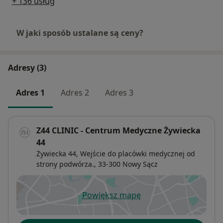
+ 136 usług
Operacje ginekologiczne, Labioplastyka,
Labiominoroplastyka, Labiomajoroplastyka,
W jaki sposób ustalane są ceny?
Hoodoplastyka, Plastyka krocza, Rewitalizacja pochwy
Konsultacje ginekologiczne, konsultacje ginekologii
Adresy (3)
onkologicznej.
Adres 1
Adres 2
Adres 3
Z44 CLINIC - Centrum Medyczne Żywiecka
44
Żywiecka 44,
Wejście do placówki medycznej od
strony podwórza., 33-300
Nowy Sącz
Powiększ mapę
otwiera się w nowej karcie