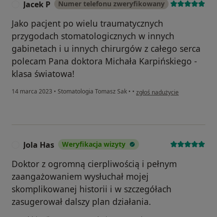
Jacek P
Numer telefonu zweryfikowany
J
Jako pacjent po wielu traumatycznych
przygodach stomatologicznych w innych
gabinetach i u innych chirurgów z całego serca
polecam Pana doktora Michała Karpińskiego -
klasa światowa!
w opinii użytkownika Jacek P
14 marca 2023
•
Stomatologia Tomasz Sak
•
•
zgłoś nadużycie
Jola Has
Weryfikacja wizyty
J
Doktor z ogromną cierpliwością i pełnym
zaangażowaniem wysłuchał mojej
skomplikowanej historii i w szczegółach
zasugerował dalszy plan działania.