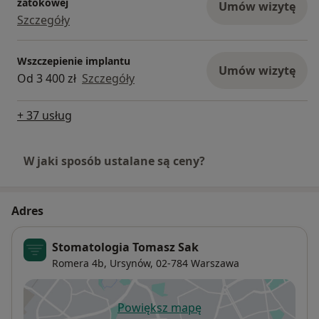
zatokowej
pacjenta.
Umów wizytę
Szczegóły
5. dzięki zastosowaniu wyłącznie autologicznego
materiału biologicznego nie ma ryzyka reakcji
alergicznych.
Wszczepienie implantu
Umów wizytę
6. zastosowanie ultraprecyzyjnej kalibracji
Od 3 400 zł
Szczegóły
wirówki PRF Duo Quattro daje najwyższy
potencjał regeneracyjny uzyskanego preparatu
+ 37 usług
PRF.
7. certyfikowana sterylności probówek
Choukroun Process for PRF zapewnia
W jaki sposób ustalane są ceny?
bezpieczeństwo preparatu PRF.
Adres
Stomatologia Tomasz Sak
Romera 4b,
Ursynów
, 02-784
Warszawa
Powiększ mapę
otwiera się w nowej karcie