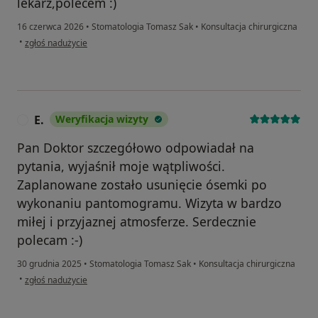
lekarz,polecem :)
16 czerwca 2026
•
Stomatologia Tomasz Sak
•
Konsultacja chirurgiczna
w opinii użytkownika Basia
•
zgłoś nadużycie
E.
Weryfikacja wizyty
E
Pan Doktor szczegółowo odpowiadał na
pytania, wyjaśnił moje wątpliwości.
Zaplanowane zostało usunięcie ósemki po
wykonaniu pantomogramu. Wizyta w bardzo
miłej i przyjaznej atmosferze. Serdecznie
polecam :-)
30 grudnia 2025
•
Stomatologia Tomasz Sak
•
Konsultacja chirurgiczna
w opinii użytkownika E.
•
zgłoś nadużycie