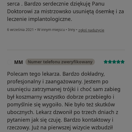
serca . Bardzo serdecznie dziękuję Panu
Doktorowi za mistrzowsko usuniętą ósemkę i za
leczenie implantologiczne.
w opinii użytkownika Magda He
6 września 2021
•
W innym miejscu
•
Inny
•
zgłoś nadużycie
MM
Numer telefonu zweryfikowany
M
Polecam tego lekarza. Bardzo dokładny,
profesjonalny i zaangażowany. Jestem po
usunięciu zatrzymanej trójki i choć sam zabieg
był koszmarny wszystko dobrze przebiegło i
pomyślnie się wygoiło. Nie było też skutków
ubocznych. Lekarz dzwonił po trzech dniach z
pytaniem jak się czuję. Bardzo kontaktowy i
rzeczowy. Już na pierwszej wizycie wzbudził