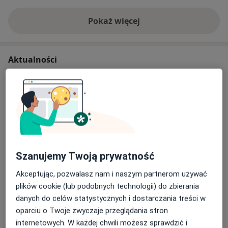
Pokaż więcej
o doświadczeniu
Aktualności
lek. dent. Michał Karpiński
Romera 4b, 02-784 Warszawa
Wyposażyliśmy gabinet w wirówkę PRF Duo
Quattro, renomowanej firmy FM Dental. Dzięki
temu zakres usług poszerzamy o zabiegi z
zastosowaniem PRF (eng.: Platelet Rich Fibrin).
Fibryna bogatopłytkowa to naturalny, złożony
Szanujemy Twoją prywatność
preparat biologiczny pochodzący z krwi Pacjenta.
Dowiedz się więcej
Akceptując, pozwalasz nam i naszym partnerom używać
Preparat jest pozyskiwany i wykorzystywany dla
23/05/2023
plików cookie (lub podobnych technologii) do zbierania
tego samego Pacjenta, dlatego nazywamy go
danych do celów statystycznych i dostarczania treści w
autogennym lub autologicznym. PRF zawiera
oparciu o Twoje zwyczaje przeglądania stron
wyłącznie składniki pochodzące od Pacjenta – nie
internetowych. W każdej chwili możesz sprawdzić i
zawiera żadnych innych dodatków.