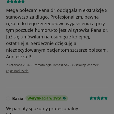
Mega polecam Pana dr, odciągałam ekstrakcję 8
stanowczo za długo. Profesjonalizm, pewna
ręka a do tego szczegółowe wyjaśnienia a przy
tym poczucie humoru-to jest wizytówka Pana dr.
Już się umówiłam na usunięcie kolejnej,
ostatniej 8. Serdecznie dziękuję a
niezdecydowanym pacjentom szczerze polecam.
Agnieszka P.
23 czerwca 2026
•
Stomatologia Tomasz Sak
•
ekstrakcja ósemek
•
w opinii użytkownika Agnieszka Przeliorz
zgłoś nadużycie
Basia
Weryfikacja wizyty
B
Wspaniały,spokojny,profesjonalny