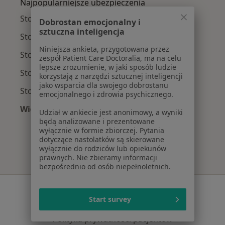
Najpopularniejsze ubezpieczenia
Stomatolodzy z Medicover w Warszawie
Dobrostan emocjonalny i
sztuczna inteligencja
Stomatolodzy z Allianz w Warszawie
Niniejsza ankieta, przygotowana przez
Stomatolodzy z INTER Polska w Warszawie
zespół Patient Care Doctoralia, ma na celu
lepsze zrozumienie, w jaki sposób ludzie
Stomatolodzy z Signal Iduna w Warszawie
korzystają z narzędzi sztucznej inteligencji
jako wsparcia dla swojego dobrostanu
Stomatolodzy z Compensa w Warszawie
emocjonalnego i zdrowia psychicznego.
Więcej (9)
Udział w ankiecie jest anonimowy, a wyniki
Więcej w kategorii: Najpopularniejsze ubezpie
będą analizowane i prezentowane
wyłącznie w formie zbiorczej. Pytania
dotyczące nastolatków są skierowane
wyłącznie do rodziców lub opiekunów
prawnych. Nie zbieramy informacji
bezpośrednio od osób niepełnoletnich.
Serwis
Start survey
Regulamin
Polityka prywatności pacjentów