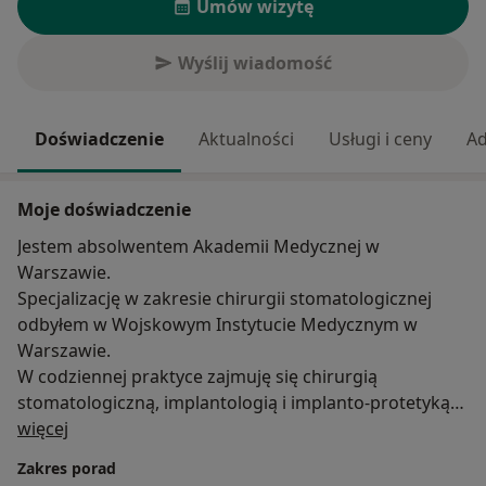
Umów wizytę
Wyślij wiadomość
Doświadczenie
Aktualności
Usługi i ceny
Ad
Moje doświadczenie
Jestem absolwentem Akademii Medycznej w
Warszawie.
Specjalizację w zakresie chirurgii stomatologicznej
odbyłem w Wojskowym Instytucie Medycznym w
Warszawie.
W codziennej praktyce zajmuję się chirurgią
stomatologiczną, implantologią i implanto-protetyką
O mnie
oraz kompleksowym leczeniem pacjentów w narkozie.
więcej
Stale poszerzam swoją wiedzę i umiejętności,
Zakres porad
uczestnicząc w wielu kursach, szkoleniach i