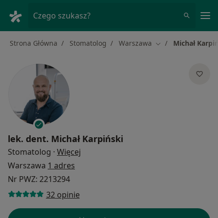
Me
Czego szukasz?
Strona Główna
Stomatolog
Warszawa
Michał Karpi
Zmień miasto
lek. dent.
Michał Karpiński
O specjalizacjach
Stomatolog
·
Więcej
Warszawa
1 adres
Nr PWZ: 2213294
32 opinie