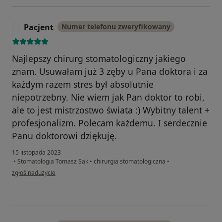
Pacjent
Numer telefonu zweryfikowany
P
Najlepszy chirurg stomatologiczny jakiego
znam. Usuwałam już 3 zęby u Pana doktora i za
każdym razem stres był absolutnie
niepotrzebny. Nie wiem jak Pan doktor to robi,
ale to jest mistrzostwo świata :) Wybitny talent +
profesjonalizm. Polecam każdemu. I serdecznie
Panu doktorowi dziękuję.
15 listopada 2023
•
Stomatologia Tomasz Sak
•
chirurgia stomatologiczna
•
w opinii użytkownika Pacjent
zgłoś nadużycie