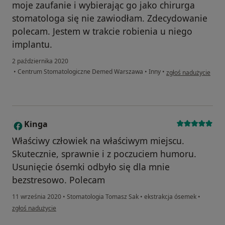
moje zaufanie i wybierając go jako chirurga
stomatologa się nie zawiodłam. Zdecydowanie
polecam. Jestem w trakcie robienia u niego
implantu.
2 października 2020
w opinii użytkownik
•
Centrum Stomatologiczne Demed Warszawa
•
Inny
•
zgłoś nadużycie
Kinga
K
Właściwy człowiek na właściwym miejscu.
Skutecznie, sprawnie i z poczuciem humoru.
Usunięcie ósemki odbyło się dla mnie
bezstresowo. Polecam
11 września 2020
•
Stomatologia Tomasz Sak
•
ekstrakcja ósemek
•
w opinii użytkownika Kinga
zgłoś nadużycie