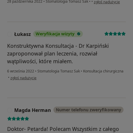
w opinii użytkownika Jo
28 października 2022
•
Stomatologia Tomasz Sak
•
•
zgłoś nadużycie
Łukasz
Weryfikacja wizyty
Ł
Konstruktywna Konsultacja - Dr Karpiński
zaproponował plan leczenia, rozwiał
wątpliwości, które miałem.
6 września 2022
•
Stomatologia Tomasz Sak
•
Konsultacja chirurgiczna
w opinii użytkownika Łukasz
•
zgłoś nadużycie
Magda Herman
Numer telefonu zweryfikowany
M
Doktor- Petarda! Polecam Wszystkim z całego