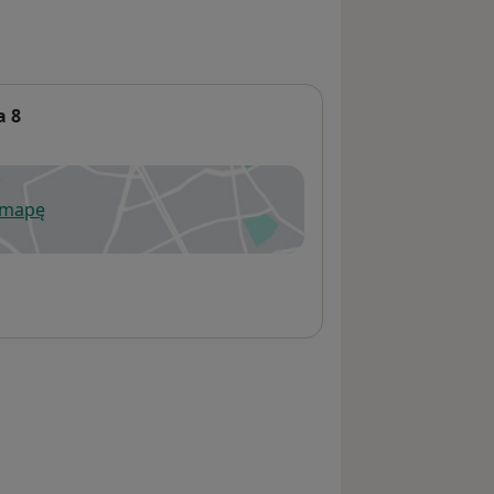
a 8
 mapę
wiera się w nowej karcie