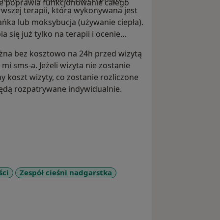
kże poprawia funkcjonowanie całego
erwszej terapii, która wykonywana jest
ańka lub moksybucja (używanie ciepła).
a się już tylko na terapii i ocenie
a bez kosztowo na 24h przed wizytą
mi sms-a. Jeżeli wizyta nie zostanie
koszt wizyty, co zostanie rozliczone
będą rozpatrywane indywidualnie.
ści
Zespół cieśni nadgarstka
_diseases