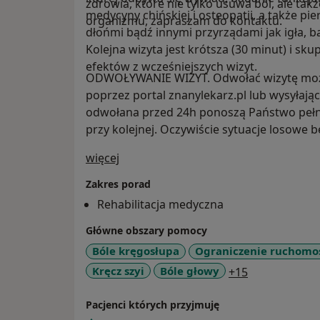
zdrowia, które nie tylko usuwa ból, ale ta
medycyny chińskiej i osteopatii, a także pi
organizmu, zapraszam do kontaktu.
dłońmi bądź innymi przyrządami jak igła, b
Kolejna wizyta jest krótsza (30 minut) i skupi
efektów z wcześniejszych wizyt.
ODWOŁYWANIE WIZYT. Odwołać wizytę możn
poprzez portal znanylekarz.pl lub wysyłając 
odwołana przed 24h ponoszą Państwo pełny 
przy kolejnej. Oczywiście sytuacje losowe 
O mnie
więcej
Zakres porad
Rehabilitacja medyczna
Główne obszary pomocy
Bóle kręgosłupa
Ograniczenie ruchomo
a11y_sr_more
Kręcz szyi
Bóle głowy
+15
Pacjenci których przyjmuję