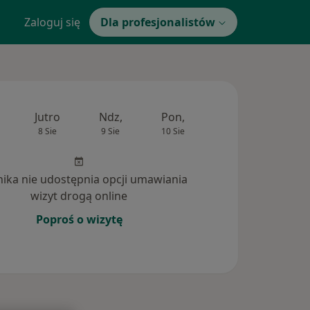
Zaloguj się
Dla profesjonalistów
Jutro
Ndz,
Pon,
Wt,
Śr,
8 Sie
9 Sie
10 Sie
11 Sie
12 Si
inika nie udostępnia opcji umawiania
wizyt drogą online
Poproś o wizytę