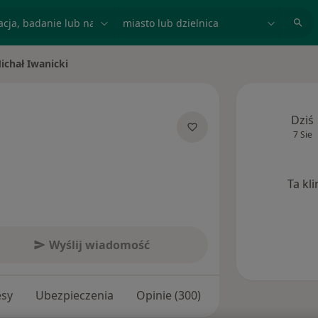
acja, badanie lub nazwisko
miasto lub dzielnica
ichał Iwanicki
 miasto
Dziś
7 Sie
 specjalizacjach
Ta kl
Wyślij wiadomość
esy
Ubezpieczenia
Opinie (300)