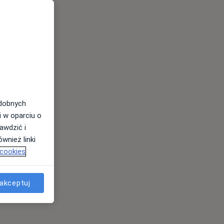
odobnych
i w oparciu o
awdzić i
wnież linki
 cookies
akceptuj