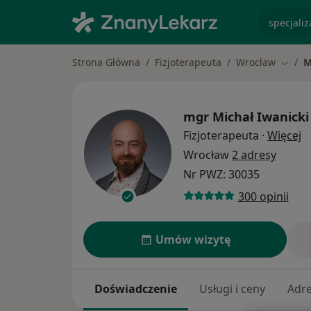
specjaliz
Strona Główna
Fizjoterapeuta
Wrocław
M
Zmień
mgr
Michał Iwanicki
O
Fizjoterapeuta
·
Więcej
Wrocław
2 adresy
Nr PWZ: 30035
300 opinii
Umów wizytę
Doświadczenie
Usługi i ceny
Adr