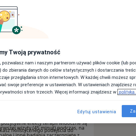
letnim doświadczeniem w zawodzie.
my Twoją prywatność
2008 roku, a od tamtej pory
by zapewniać pacjentom jak najlepszą
, pozwalasz nam i naszym partnerom używać plików cookie (lub p
hnikach terapii manualnej, terapii
) do zbierania danych do celów statystycznych i dostarczania treśc
 wzbogaciłem o podejście medycyny
zaje przeglądania stron internetowych. W każdej chwili możesz spr
dicine na Nanjing University of TCM –
wać swoje preferencje w ustawieniach. W ustawieniach znajdziesz ró
e, łącząc elementy medycyny
ej Medycyny Chińskiej na świecie. W
prywatności stron trzecich. Więcej informacji znajdziesz w
polityka
uteczniej odpowiadać na potrzeby
niu z sukcesem studiów
ykorzystuję techniki powięziowe,
ycyny chińskiej – wszystko
Za
Edytuj ustawienia
jenta. Moje wizyty na tle konkurencji
 pozytywne efekty terapii widoczne są
erwszej wizyty (45 minut) podczas, na
ukasz holistycznego podejścia do
alne i inne badania zaczerpnięte z