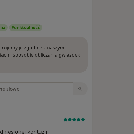
nia
Punktualność
rujemy je zgodnie z naszymi
iach i sposobie obliczania gwiazdek
ięcej o opiniach
niach
dniesionej kontuzji.