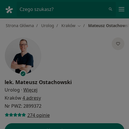
Me
Czego szukasz?
Strona Główna
Urolog
Kraków
Mateusz Ostachows
Zmień miasto
lek.
Mateusz Ostachowski
O specjalizacjach
Urolog
·
Więcej
Kraków
4 adresy
Nr PWZ: 2899372
274 opinie