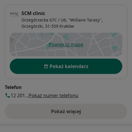
SCM clinic
Grzegórzecka 67C / U6, "Wiślane Tarasy",
Grzegórzki
, 31-559
Kraków
Powiększ mapę
otwiera się w nowej karcie
Dostępność
Pokaż kalendarz
Telefon
12 201...
Pokaż numer telefonu
Pokaż więcej
o adresie