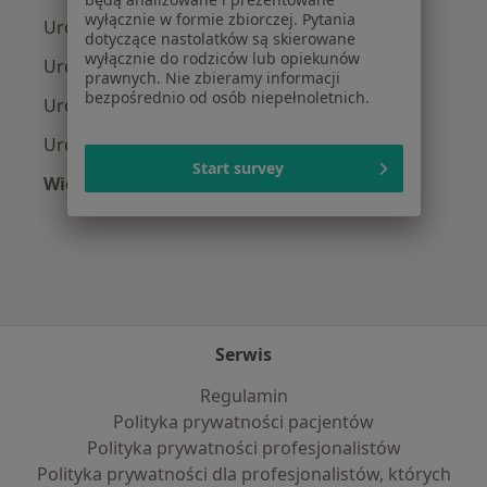
wyłącznie w formie zbiorczej. Pytania
Urolodzy z Signal Iduna w Krakowie
dotyczące nastolatków są skierowane
wyłącznie do rodziców lub opiekunów
Urolodzy z JP MEDICA w Krakowie
prawnych. Nie zbieramy informacji
bezpośrednio od osób niepełnoletnich.
Urolodzy z TU Zdrowie w Krakowie
Urolodzy z Świat Zdrowia w Krakowie
Start survey
Więcej (10)
Więcej w kategorii: Najpopularniejsze ubezpi
Serwis
Regulamin
Polityka prywatności pacjentów
Polityka prywatności profesjonalistów
Polityka prywatności dla profesjonalistów, których