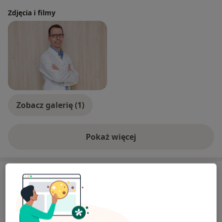
Zdjęcia i filmy
Zobacz galerię (1)
Pokaż więcej
o doświadczeniu
Usługi i ceny
Konsultacja urologiczna
Umów wizytę
Od 350 zł
Szczegóły