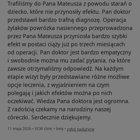
Trafiliśmy do Pana Mateusza z powodu starań o
dziecko, które nie przynosiły efektu. Pan doktor
przedstawił bardzo trafną diagnozę. Operacja
żylaków powrózka nasiennego przeprowadzona
przez Pana Mateusza przyniosła bardzo szybki
efekt w postaci ciąży już po trzech miesiącach
od operacji. Pan doktor jest bardzo empatyczny
i swobodnie można mu zadać pytania, na które
zawsze otrzymaliśmy odpowiedź. Na każdym
etapie wizyt były przedstawiane różne możliwe
opcje leczenia, z wyjaśnieniem na czym
polegają i jakich efektów można po nich
oczekiwać. Wiedza Pana doktora jest ogromna.
Z radością czekamy na narodziny naszej
córeczki. Serdecznie dziękujemy.
w opinii użytkownika Łukasz P
11 maja 2026
•
SCM clinic
•
Inny
•
zgłoś nadużycie