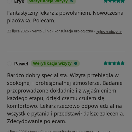
Eryk
Weryfikacja wizyty
E
Fantastyczny lekarz z powołaniem. Nowoczesna
placówka. Polecam.
w opinii użytkownika 
22 lipca 2026
•
Vento Clinic
•
konsultacja urologiczna
•
zgłoś nadużycie
Paweł
Weryfikacja wizyty
P
Bardzo dobry specjalista. Wizyta przebiegła w
spokojnej i profesjonalnej atmosferze. Badanie
przeprowadzone dokładnie i z wyjaśnieniem
każdego etapu, dzięki czemu czułem się
komfortowo. Lekarz rzeczowo odpowiedział na
wszystkie pytania i przedstawił dalsze zalecenia.
Zdecydowanie polecam.
w opinii użytkownika P
1 lipca 2026
•
Vento Clinic
•
konsultacja urologiczna
•