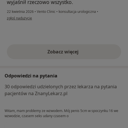
wyjaśnił rzeczowo wszystko.
22 kwietnia 2026
•
Vento Clinic
•
konsultacja urologiczna
•
w opinii użytkownika Paweł
zgłoś nadużycie
Zobacz więcej
opinie powyżej
Odpowiedzi na pytania
30 odpowiedzi udzielonych przez lekarza na pytania
pacjentów na ZnanyLekarz.pl
Witam, mam problemy ze wzwodem. Mój penis 5cm w spoczynku 16 we
wzwodzie, czasem seks udany czasem o