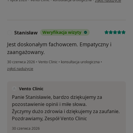
zgłoś nadużycie
Stanisław
Weryfikacja wizyty
S
Jest doskonałym fachowcem. Empatyczny i
zaangażowany.
30 czerwca 2026
•
Vento Clinic
•
konsultacja urologiczna
•
w opinii użytkownika Stanisław
zgłoś nadużycie
Vento Clinic
Panie Stanisławie, bardzo dziękujemy za
pozostawienie opinii i miłe słowa.
Życzymy dużo zdrowia i dziękujemy za zaufanie.
Pozdrawiamy, Zespół Vento Clinic
30 czerwca 2026