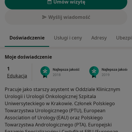
Umów wizytę
Wyślij wiadomość
Doświadczenie
Usługi i ceny
Adresy
Ubezpi
Moje doświadczenie
1
Edukacja
Pracuje jako starszy asystent w Oddziale Klinicznym
Urologii i Urologii Onkologicznej Szpitala
Uniwersyteckiego w Krakowie. Członek Polskiego
Towarzystwa Urologicznego (PTU), European
Association of Urology (EAU) oraz Polskiego
Towarzystwa Andrologicznego (PTA). Europejski
Egzamin Specjalizacyjny i Certyfikat EBU (European