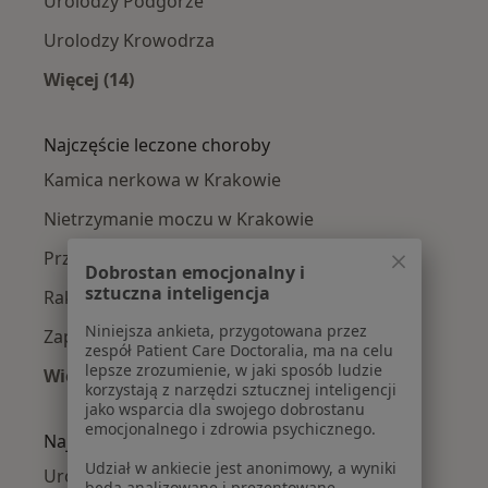
Urolodzy Podgórze
Urolodzy Krowodrza
Więcej (14)
Więcej w kategorii: Urolodzy w pobliżu
Najczęście leczone choroby
Kamica nerkowa w Krakowie
Nietrzymanie moczu w Krakowie
Przerost prostaty w Krakowie
Dobrostan emocjonalny i
sztuczna inteligencja
Rak pęcherza moczowego w Krakowie
Niniejsza ankieta, przygotowana przez
Zapalenie prostaty w Krakowie
zespół Patient Care Doctoralia, ma na celu
lepsze zrozumienie, w jaki sposób ludzie
Więcej (15)
korzystają z narzędzi sztucznej inteligencji
Więcej w kategorii: Najczęście leczone chorob
jako wsparcia dla swojego dobrostanu
emocjonalnego i zdrowia psychicznego.
Najpopularniejsze ubezpieczenia
Udział w ankiecie jest anonimowy, a wyniki
Urolodzy z Allianz w Krakowie
będą analizowane i prezentowane