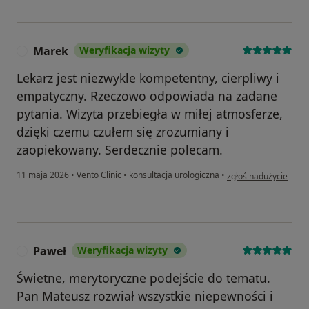
Marek
Weryfikacja wizyty
M
Lekarz jest niezwykle kompetentny, cierpliwy i
empatyczny. Rzeczowo odpowiada na zadane
pytania. Wizyta przebiegła w miłej atmosferze,
dzięki czemu czułem się zrozumiany i
zaopiekowany. Serdecznie polecam.
w opinii użytkownika
11 maja 2026
•
Vento Clinic
•
konsultacja urologiczna
•
zgłoś nadużycie
Paweł
Weryfikacja wizyty
P
Świetne, merytoryczne podejście do tematu.
Pan Mateusz rozwiał wszystkie niepewności i