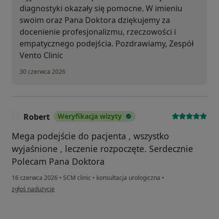
diagnostyki okazały się pomocne. W imieniu
swoim oraz Pana Doktora dziękujemy za
docenienie profesjonalizmu, rzeczowości i
empatycznego podejścia. Pozdrawiamy, Zespół
Vento Clinic
30 czerwca 2026
Robert
Weryfikacja wizyty
R
Mega podejście do pacjenta , wszystko
wyjaśnione , leczenie rozpoczęte. Serdecznie
Polecam Pana Doktora
16 czerwca 2026
•
SCM clinic
•
konsultacja urologiczna
•
w opinii użytkownika Robert
zgłoś nadużycie