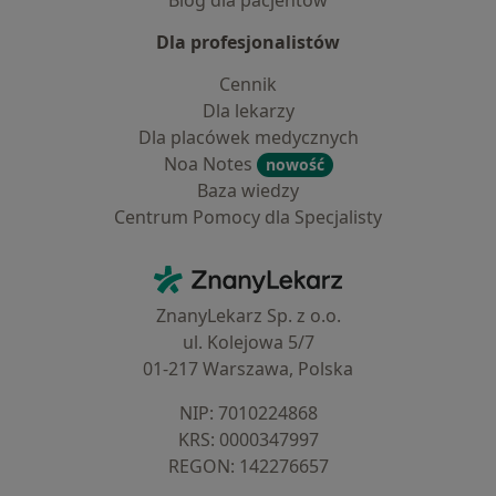
Blog dla pacjentów
Dla profesjonalistów
Cennik
Dla lekarzy
Dla placówek medycznych
Noa Notes
nowość
Baza wiedzy
Centrum Pomocy dla Specjalisty
Kontakt
ZnanyLekarz - Strona główna
ZnanyLekarz Sp. z o.o.
ul. Kolejowa 5/7
01-217 Warszawa, Polska
NIP: ⁠7010224868
KRS: ⁠0000347997
REGON: ⁠142276657