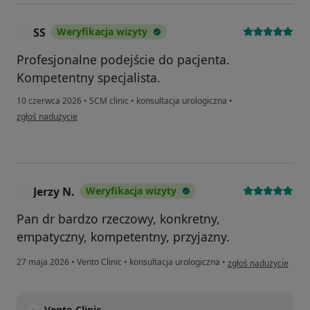
SS
Weryfikacja wizyty
S
Profesjonalne podejście do pacjenta.
Kompetentny specjalista.
10 czerwca 2026
•
SCM clinic
•
konsultacja urologiczna
•
w opinii użytkownika SS
zgłoś nadużycie
Jerzy N.
Weryfikacja wizyty
J
Pan dr bardzo rzeczowy, konkretny,
empatyczny, kompetentny, przyjazny.
w opinii użytkownika J
27 maja 2026
•
Vento Clinic
•
konsultacja urologiczna
•
zgłoś nadużycie
Vento Clinic