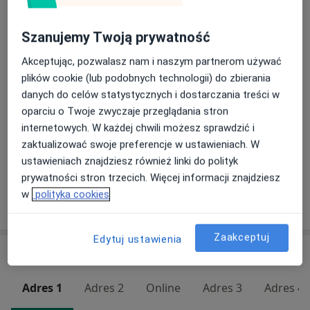
Konsultacja andrologiczna
Umów wizytę
Szanujemy Twoją prywatność
400 zł
Szczegóły
Akceptując, pozwalasz nam i naszym partnerom używać
Konsultacja online
plików cookie (lub podobnych technologii) do zbierania
Szczegóły
danych do celów statystycznych i dostarczania treści w
oparciu o Twoje zwyczaje przeglądania stron
internetowych. W każdej chwili możesz sprawdzić i
Uroflowmetria
zaktualizować swoje preferencje w ustawieniach. W
170 zł
Szczegóły
ustawieniach znajdziesz również linki do polityk
prywatności stron trzecich. Więcej informacji znajdziesz
w
polityka cookies
W jaki sposób ustalane są ceny?
Zaakceptuj
Edytuj ustawienia
Adresy (5)
Adres 1
Adres 2
Online
Adres 3
Adres 4