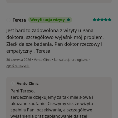
Teresa
Weryfikacja wizyty
T
Jest bardzo zadowolona z wizyty u Pana
doktora, szczegółowo wyjaśnił mój problem.
Zlecił dalsze badania. Pan doktor rzeczowy i
empatyczny . Teresa
30 czerwca 2026
•
Vento Clinic
•
konsultacja urologiczna
•
w opinii użytkownika Teresa
zgłoś nadużycie
Vento Clinic
Pani Tereso,
serdecznie dziękujemy za tak miłe słowa i
okazane zaufanie. Cieszymy się, że wizyta
spełniła Pani oczekiwania, a szczegółowe
wyjaśnienia oraz zaplanowanie dalszej