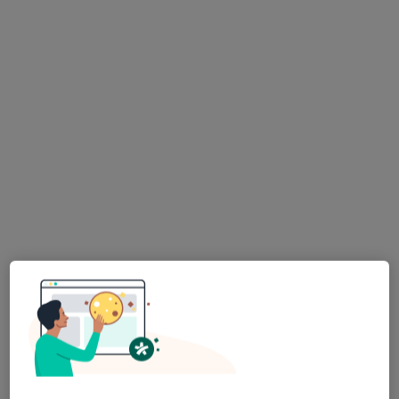
Brak dostępnych specjalistów z wolnymi terminami w tym centrum medycznym.
Pokaż profil
lek. Michał Swolkień
·
Więcej
Androlog, Urolog
557 opinii
Adres 1
Adres 2
Mogilska 69A, Kraków
•
Mapa