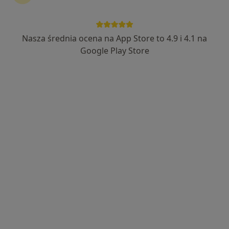
dr Tomasz Bazański
·
Więcej
Androlog, Ginekolog, Ultrasonografista
Nasza średnia ocena na App Store to 4.9 i 4.1 na
744 opinie
Google Play Store
Adres 1
Adres 2
os. Bohaterów Września 84B / LU2, Kraków
•
Mapa
PiastFemina
Konsultacja leczenia niepłodności (kolejna wizyta)
280 zł
Specjalista nie oferuje umawiania online pod tym adresem.
Poproś o wizytę