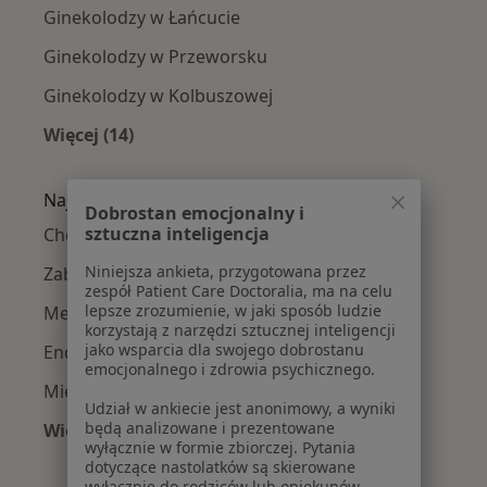
Ginekolodzy w Łańcucie
Ginekolodzy w Przeworsku
Ginekolodzy w Kolbuszowej
Więcej (14)
Więcej w kategorii: W pobliżu Rzeszowa
Najczęście leczone choroby
Dobrostan emocjonalny i
sztuczna inteligencja
Choroby ginekologiczne w Rzeszowie
Niniejsza ankieta, przygotowana przez
Zaburzenia miesiączkowania w Rzeszowie
zespół Patient Care Doctoralia, ma na celu
lepsze zrozumienie, w jaki sposób ludzie
Menopauza w Rzeszowie
korzystają z narzędzi sztucznej inteligencji
jako wsparcia dla swojego dobrostanu
Endometrioza w Rzeszowie
emocjonalnego i zdrowia psychicznego.
Mięśniaki macicy w Rzeszowie
Udział w ankiecie jest anonimowy, a wyniki
będą analizowane i prezentowane
Więcej (15)
wyłącznie w formie zbiorczej. Pytania
Więcej w kategorii: Najczęście leczone chorob
dotyczące nastolatków są skierowane
wyłącznie do rodziców lub opiekunów