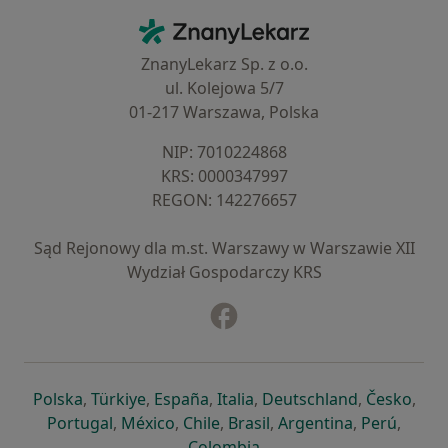
Kontakt
ZnanyLekarz - Strona główna
ZnanyLekarz Sp. z o.o.
ul. Kolejowa 5/7
01-217 Warszawa, Polska
NIP: ⁠7010224868
KRS: ⁠0000347997
REGON: ⁠142276657
Sąd Rejonowy dla m.st. Warszawy w Warszawie XII
Wydział Gospodarczy KRS
Facebook
otwiera się w nowej karcie
otwiera się w nowej karcie
otwiera się w nowej karcie
otwiera się w nowej karcie
otwiera się w nowej karci
otwiera się
otwi
Polska
,
Türkiye
,
España
,
Italia
,
Deutschland
,
Česko
,
otwiera się w nowej karcie
otwiera się w nowej karcie
otwiera się w nowej karcie
otwiera się w nowej kar
otwiera się 
otwier
Portugal
,
México
,
Chile
,
Brasil
,
Argentina
,
Perú
,
otwiera się w nowej karc
Colombia