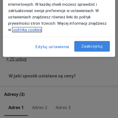
internetowych. W każdej chwili możesz sprawdzić i
zaktualizować swoje preferencje w ustawieniach. W
Wszczepienie implantu
ustawieniach znajdziesz również linki do polityk
antykoncepcyjnego Implanton NXT
Umów wizytę
1 700 zł
Szczegóły
prywatności stron trzecich. Więcej informacji znajdziesz
w
polityka cookies
Wkładka domaciczna
Umów wizytę
Od 1 058 zł
Szczegóły
Zaakceptuj
Edytuj ustawienia
+ 25 usług
W jaki sposób ustalane są ceny?
Adresy (3)
Adres 1
Adres 2
Adres 3