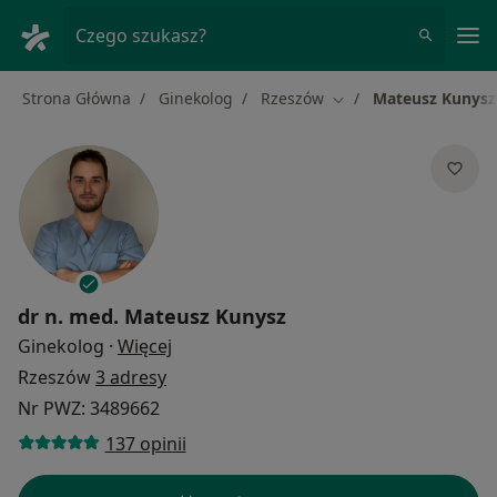
Me
Czego szukasz?
Strona Główna
Ginekolog
Rzeszów
Mateusz Kunysz
Zmień miasto
dr n. med.
Mateusz Kunysz
O specjalizacjach
Ginekolog
·
Więcej
Rzeszów
3 adresy
Nr PWZ: 3489662
137 opinii