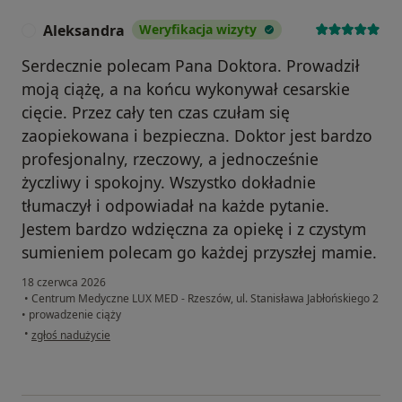
Aleksandra
Weryfikacja wizyty
A
Serdecznie polecam Pana Doktora. Prowadził
moją ciążę, a na końcu wykonywał cesarskie
cięcie. Przez cały ten czas czułam się
zaopiekowana i bezpieczna. Doktor jest bardzo
profesjonalny, rzeczowy, a jednocześnie
życzliwy i spokojny. Wszystko dokładnie
tłumaczył i odpowiadał na każde pytanie.
Jestem bardzo wdzięczna za opiekę i z czystym
sumieniem polecam go każdej przyszłej mamie.
18 czerwca 2026
•
Centrum Medyczne LUX MED - Rzeszów, ul. Stanisława Jabłońskiego 2
•
prowadzenie ciąży
w opinii użytkownika Aleksandra
•
zgłoś nadużycie