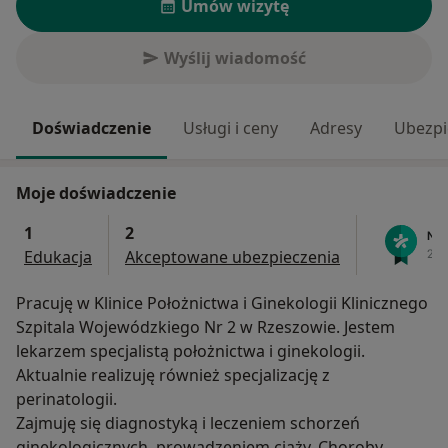
Umów wizytę
Wyślij wiadomość
Doświadczenie
Usługi i ceny
Adresy
Ubezpi
Moje doświadczenie
1
2
Edukacja
Akceptowane ubezpieczenia
Pracuję w Klinice Położnictwa i Ginekologii Klinicznego
Szpitala Wojewódzkiego Nr 2 w Rzeszowie. Jestem
lekarzem specjalistą położnictwa i ginekologii.
Aktualnie realizuję również specjalizację z
perinatologii.
Zajmuję się diagnostyką i leczeniem schorzeń
ginekologicznych, prowadzeniem ciąży. Choroby