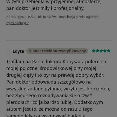
Wizyta przebiegła w przyjemnej atmosferze,
pan doktor jest miły i profesjonalny.
2 lipca 2026
•
HSM Clinic Rzeszów
•
konsultacja ginekologiczna
•
w opinii użytkownika Zyta
zgłoś nadużycie
Edyta
Numer telefonu zweryfikowany
E
Trafiłam na Pana doktora Kunysza z polecenia
mojej położnej środowiskowej przy mojej
drugiej ciąży i to był na prawdę dobry wybór.
Pan doktor odpowiada szczegółowo na
wszystkie zadane pytania, wizyta jest konkretna,
bez zbędnego rozgadywania się o tzw "
pierdołach" co ja bardzo lubię. Dodatkowym
atutem jest to, że można od razu u tego
samego lekarza wykonywać badania