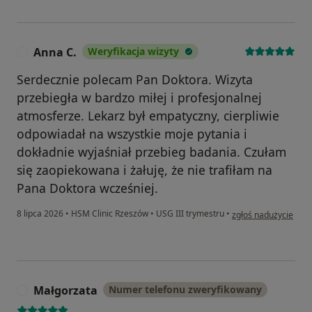
Anna C.
Weryfikacja wizyty
A
Serdecznie polecam Pan Doktora. Wizyta
przebiegła w bardzo miłej i profesjonalnej
atmosferze. Lekarz był empatyczny, cierpliwie
odpowiadał na wszystkie moje pytania i
dokładnie wyjaśniał przebieg badania. Czułam
się zaopiekowana i żałuję, że nie trafiłam na
Pana Doktora wcześniej.
w opinii użytkownika
8 lipca 2026
•
HSM Clinic Rzeszów
•
USG III trymestru
•
zgłoś nadużycie
Małgorzata
Numer telefonu zweryfikowany
M