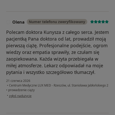
Olena
Numer telefonu zweryfikowany
O
Polecam doktora Kunysza z całego serca. Jestem
pacjentką Pana doktora od lat, prowadził moją
pierwszą ciążę. Profesjonalne podejście, ogrom
wiedzy oraz empatia sprawiły, ze czułam się
zaopiekowana. Każda wizyta przebiegała w
miłej atmosferze. Lekarz odpowiadał na moje
pytania i wszystko szczegółowo tłumaczył.
21 czerwca 2026
•
Centrum Medyczne LUX MED - Rzeszów, ul. Stanisława Jabłońskiego 2
•
prowadzenie ciąży
w opinii użytkownika Olena
•
zgłoś nadużycie