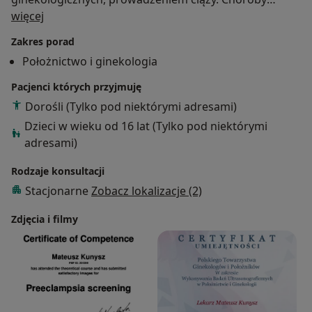
O mnie
ginekologiczne diagnozuję i leczę zarówno
więcej
zachowawczo, jak i w sposób zabiegowy, czy
Zakres porad
operacyjny, gdy zachodzi taka potrzeba.
Położnictwo i ginekologia
Pacjenci których przyjmuję
Dorośli (Tylko pod niektórymi adresami)
Dzieci w wieku od 16 lat (Tylko pod niektórymi
adresami)
Rodzaje konsultacji
Stacjonarne
Zobacz lokalizacje (2)
Zdjęcia i filmy