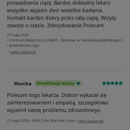
prowadzenia ciąży. Bardzo dokładny lekarz
wszystko wyjaśni zleci wszelkie badania.
Kontakt bardzo dobry przez całą ciążę. Wizyty
zawsze o czasie. Zdecydowanie Polecam
27 maja 2026
•
Centrum Medyczne LUX MED - Rzeszów, ul. Stanisława Jabłońskiego 2
•
prowadzenie ciąży
w opinii użytkownika Aneta T
•
zgłoś nadużycie
Monika
Weryfikacja wizyty
M
Polecam tego lekarza. Doktor wykazał się
zainteresowaniem i empatią, szczegółowo
wyjaśnił istotę problemu zdrowotnego.
w opinii użytkownika Monika
21 maja 2026
•
HSM Clinic Rzeszów
•
Inny
•
zgłoś nadużycie