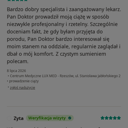
Bardzo dobry specjalista i zaangażowany lekarz.
Pan Doktor prowadził moją ciążę w sposób
niezwykle profesjonalny i rzetelny. Szczególnie
doceniam fakt, że gdy byłam przyjęta do
porodu, Pan Doktor bardzo interesował się
moim stanem na oddziale, regularnie zaglądał i
dbał o mój komfort. Z czystym sumieniem
polecam.
8 lipca 2026
•
Centrum Medyczne LUX MED - Rzeszów, ul. Stanisława Jabłońskiego 2
•
prowadzenie ciąży
w opinii użytkownika Małgorzata
•
zgłoś nadużycie
Zyta
Weryfikacja wizyty
Z