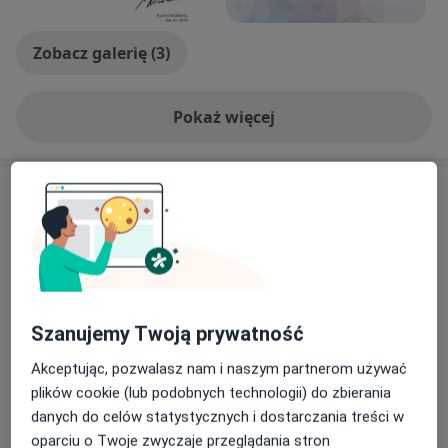
Zobacz galerię (3)
Pokaż więcej
o doświadczeniu
Usługi i ceny
Konsultacja ginekologiczna
Umów wizytę
Od 240 zł
Szczegóły
Konsultacja ginekologiczna + USG +
Szanujemy Twoją prywatność
cytologia LBC
Umów wizytę
420 zł
Szczegóły
Akceptując, pozwalasz nam i naszym partnerom używać
plików cookie (lub podobnych technologii) do zbierania
Założenie wkładki domacicznej
danych do celów statystycznych i dostarczania treści w
Umów wizytę
700 zł
Szczegóły
oparciu o Twoje zwyczaje przeglądania stron