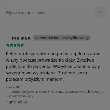
Szukaj w opiniach
Paulina K
Numer telefonu zweryfikowany
P
Pełen profesjonalizm od pierwszej do ostatniej
wizyty podczas prowadzenia ciąży. Życzliwe
podejście do pacjenta. Wszystkie badania były
szczegółowo wyjaśniane. Z całego serca
polecam przyszłym mamom.
8 lipca 2026
•
Centrum Medyczne LUX MED - Rzeszów, ul. Stanisława Jabłońskiego 2
•
prowadzenie ciąży
w opinii użytkownika Paulina K
•
zgłoś nadużycie