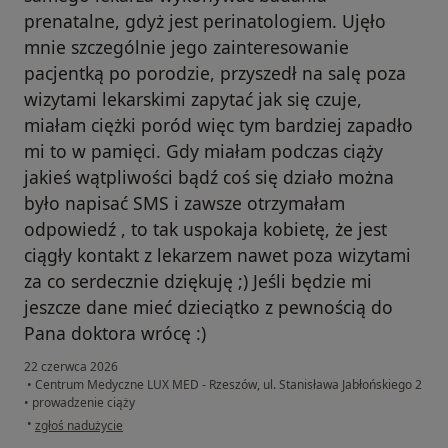
prenatalne, gdyż jest perinatologiem. Ujęło
mnie szczególnie jego zainteresowanie
pacjentką po porodzie, przyszedł na salę poza
wizytami lekarskimi zapytać jak się czuje,
miałam ciężki poród więc tym bardziej zapadło
mi to w pamięci. Gdy miałam podczas ciąży
jakieś wątpliwości bądź coś się działo można
było napisać SMS i zawsze otrzymałam
odpowiedź , to tak uspokaja kobietę, że jest
ciągły kontakt z lekarzem nawet poza wizytami
za co serdecznie dziękuję ;) Jeśli będzie mi
jeszcze dane mieć dzieciątko z pewnością do
Pana doktora wrócę :)
22 czerwca 2026
•
Centrum Medyczne LUX MED - Rzeszów, ul. Stanisława Jabłońskiego 2
•
prowadzenie ciąży
w opinii użytkownika Edyta
•
zgłoś nadużycie