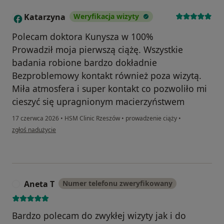
Katarzyna
Weryfikacja wizyty
K
Polecam doktora Kunysza w 100%
Prowadził moja pierwszą ciążę. Wszystkie
badania robione bardzo dokładnie
Bezproblemowy kontakt również poza wizytą.
Miła atmosfera i super kontakt co pozwoliło mi
cieszyć się upragnionym macierzyństwem
17 czerwca 2026
•
HSM Clinic Rzeszów
•
prowadzenie ciąży
•
w opinii użytkownika Katarzyna
zgłoś nadużycie
Aneta T
Numer telefonu zweryfikowany
A
Bardzo polecam do zwykłej wizyty jak i do