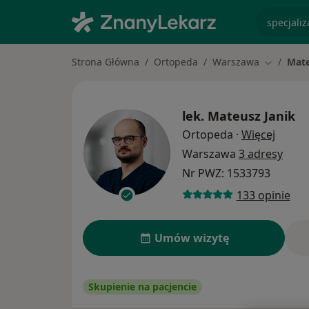
specjaliz
Strona Główna
Ortopeda
Warszawa
Mate
Zmień mi
lek.
Mateusz Janik
O spec
Ortopeda
·
Więcej
Warszawa
3 adresy
Nr PWZ: 1533793
133 opinie
Umów wizytę
Skupienie na pacjencie