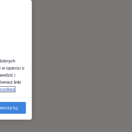
odobnych
i w oparciu o
awdzić i
wnież linki
 cookies
akceptuj