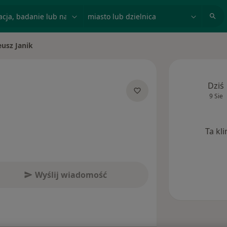
acja, badanie lub nazwisko
miasto lub dzielnica
usz Janik
asto
Dziś
9 Sie
jalizacjach
Ta kl
Wyślij wiadomość