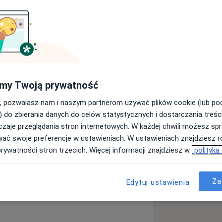
esy
Ubezpieczenia
Opinie (133)
my Twoją prywatność
, pozwalasz nam i naszym partnerom używać plików cookie (lub p
 narządu ruchu. Specjalizuję się w
) do zbierania danych do celów statystycznych i dostarczania treśc
az w urazach i kontuzjach u
zaje przeglądania stron internetowych. W każdej chwili możesz spr
sultuję i operuję pacjentów w Carolina
wać swoje preferencje w ustawieniach. W ustawieniach znajdziesz ró
placówce w Gdańsku pełnię także
prywatności stron trzecich. Więcej informacji znajdziesz w
polityka
Za
Edytuj ustawienia
l insertion of ribbon-like ACL and its
u
erior femoral cortex, – AGA Basel 2016
analysis of 31 cases – ESSKA Barcelona