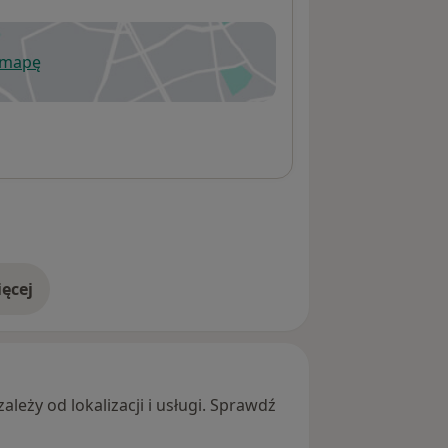
 mapę
wiera się w nowej karcie
ęcej
adresie
leży od lokalizacji i usługi. Sprawdź