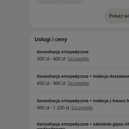
Urazy u biegaczy – Maraton Kraków 2012
Pokaż wi
INNE DOŚWIADCZENIE
o 
Koordynowanie badania klinicznego PHANTO
2016-2018
Innovation in intramedullary nailing – kur
Usługi i ceny
Cycle for Science, z Amsterdamu do Barcel
Kursy kadawerowe, instruktor i wykładowc
Konsultacja ortopedyczna
Artroskopia stawu kolanowego: szycie łąkot
300 zł - 400 zł
Szczegóły
rekonstrukcja więzadła krzyżowego przed
Artroskopia stawu skokowego: rekonstrukc
Konsultacja ortopedyczna + iniekcja dostawo
piętowej artrodeza stawu podskokowego
450 zł - 900 zł
Szczegóły
Współpraca z Polskim Związkiem Podnosze
Lekarz turnieju Davis Cup Warszawa, 2013
Konsultacja ortopedyczna + iniekcja z kwasu
KONGRESY
900 zł - 1 200 zł
Szczegóły
European Society of Sports Traumatology,
Glasgow, Scotland 2016
Konsultacja ortopedyczna + założenie gipsu H
Polish Arthroscopy Society PTArtro Łódź, 2
wodoodporny