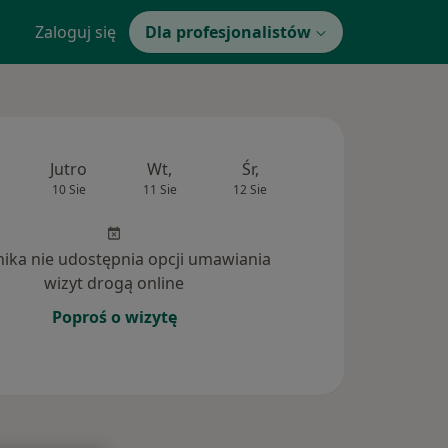
Zaloguj się
Dla profesjonalistów
Jutro
Wt,
Śr,
Czw,
Pt,
10 Sie
11 Sie
12 Sie
13 Sie
14 Si
inika nie udostępnia opcji umawiania
wizyt drogą online
Poproś o wizytę