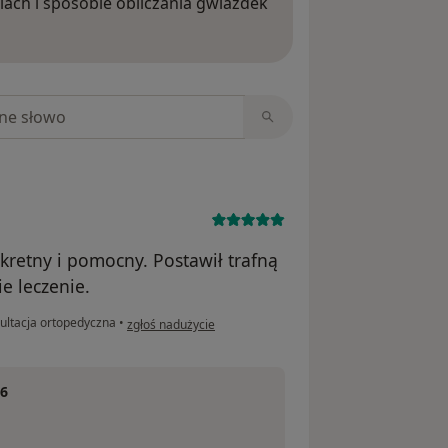
iach i sposobie obliczania gwiazdek
ięcej o opiniach
niach
kretny i pomocny. Postawił trafną
e leczenie.
w opinii użytkownika Patrycja W
ultacja ortopedyczna
•
zgłoś nadużycie
 6