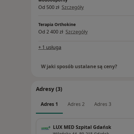
European Society of Sports Traumatology,
Od 500 zł
Szczegóły
Barcelona, Spain 2016
International Society of Arthroscopy, Knee
Terapia Orthokine
Medicine ISAKOS Lyon, France 2015
Od 2 400 zł
Szczegóły
American Academy of Orthopaedic Surgeo
+ 1 usługa
W jaki sposób ustalane są ceny?
Adresy (3)
Adres 1
Adres 2
Adres 3
LUX MED Szpital Gdańsk
Wileńska 44,
80-215
Gdańsk