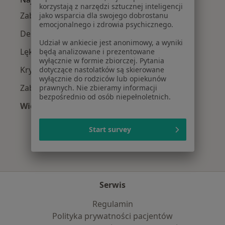
korzystają z narzędzi sztucznej inteligencji
Zaburzenia lękowe w Mrągowie
jako wsparcia dla swojego dobrostanu
emocjonalnego i zdrowia psychicznego.
Depresja w Mrągowie
Udział w ankiecie jest anonimowy, a wyniki
Lęki w Mrągowie
będą analizowane i prezentowane
wyłącznie w formie zbiorczej. Pytania
Kryzys emocjonalny w Mrągowie
dotyczące nastolatków są skierowane
wyłącznie do rodziców lub opiekunów
Zaburzenia nastroju w Mrągowie
prawnych. Nie zbieramy informacji
bezpośrednio od osób niepełnoletnich.
Więcej (15)
Więcej w kategorii: Najczęście leczone chorob
Start survey
Serwis
Regulamin
Polityka prywatności pacjentów