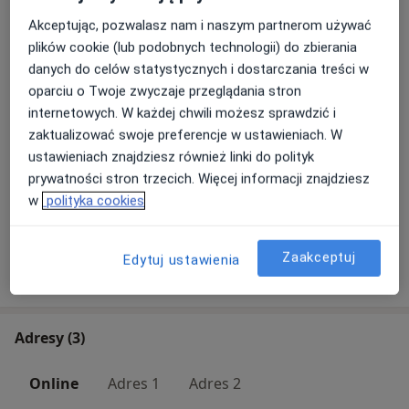
Umów wizytę
Od 200 zł
Szczegóły
Akceptując, pozwalasz nam i naszym partnerom używać
plików cookie (lub podobnych technologii) do zbierania
Ocena stanu psychicznego
danych do celów statystycznych i dostarczania treści w
Umów wizytę
Od 200 zł
Szczegóły
oparciu o Twoje zwyczaje przeglądania stron
internetowych. W każdej chwili możesz sprawdzić i
zaktualizować swoje preferencje w ustawieniach. W
Poradnictwo psychologiczne
Umów wizytę
ustawieniach znajdziesz również linki do polityk
Od 200 zł
Szczegóły
prywatności stron trzecich. Więcej informacji znajdziesz
w
polityka cookies
+ 2 usługi
Zaakceptuj
Edytuj ustawienia
W jaki sposób ustalane są ceny?
Adresy (3)
Online
Adres 1
Adres 2