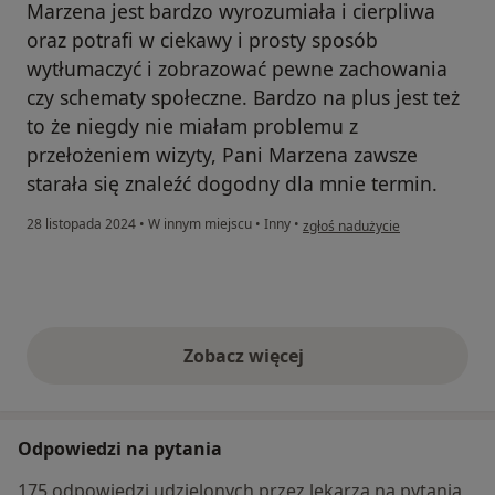
Marzena jest bardzo wyrozumiała i cierpliwa
oraz potrafi w ciekawy i prosty sposób
wytłumaczyć i zobrazować pewne zachowania
czy schematy społeczne. Bardzo na plus jest też
to że niegdy nie miałam problemu z
przełożeniem wizyty, Pani Marzena zawsze
starała się znaleźć dogodny dla mnie termin.
w opinii użytkownika Magdalen
28 listopada 2024
•
W innym miejscu
•
Inny
•
zgłoś nadużycie
Zobacz więcej
opinie powyżej
Odpowiedzi na pytania
175 odpowiedzi udzielonych przez lekarza na pytania