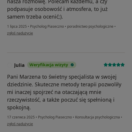
nasza rozmowę. Polecam każdemu, a czy
podpasuje osobowość i atmosfera, to już
samem trzeba ocenić;).
1 lipca 2025
•
Psycholog Piaseczno
•
poradnictwo psychologiczne
•
w opinii użytkownika Dominika
zgłoś nadużycie
Julia
Weryfikacja wizyty
J
Pani Marzena to świetny specjalista w swojej
dziedzinie. Skuteczne metody terapii pozwoliły
mi inaczej spojrzeć na otaczającą mnie
rzeczywistość, a także poczuć się spełnioną i
spokojną.
17 czerwca 2025
•
Psycholog Piaseczno
•
Konsultacja psychologiczna
•
w opinii użytkownika Julia
zgłoś nadużycie