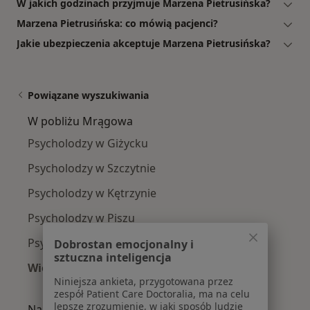
W jakich godzinach przyjmuje Marzena Pietrusińska?
Marzena Pietrusińska: co mówią pacjenci?
Jakie ubezpieczenia akceptuje Marzena Pietrusińska?
Powiązane wyszukiwania
W pobliżu Mrągowa
Psycholodzy w Giżycku
Psycholodzy w Szczytnie
Psycholodzy w Kętrzynie
Psycholodzy w Piszu
Psycholodzy w Barczewie
Dobrostan emocjonalny i
sztuczna inteligencja
Więcej (2)
Niniejsza ankieta, przygotowana przez
Więcej w kategorii: W pobliżu Mrągowa
zespół Patient Care Doctoralia, ma na celu
lepsze zrozumienie, w jaki sposób ludzie
Najczęście leczone choroby