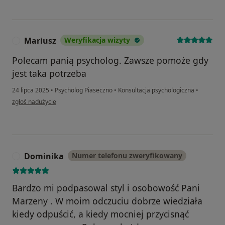
Mariusz
Weryfikacja wizyty
M
Polecam panią psycholog. Zawsze pomoże gdy
jest taka potrzeba
24 lipca 2025
•
Psycholog Piaseczno
•
Konsultacja psychologiczna
•
w opinii użytkownika Mariusz
zgłoś nadużycie
Dominika
Numer telefonu zweryfikowany
D
Bardzo mi podpasowal styl i osobowość Pani
Marzeny . W moim odczuciu dobrze wiedziała
kiedy odpuścić, a kiedy mocniej przycisnąć