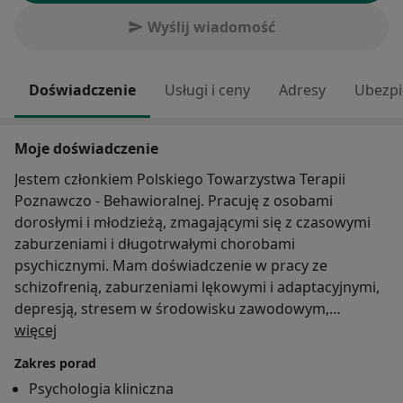
Wyślij wiadomość
Doświadczenie
Usługi i ceny
Adresy
Ubezpi
Moje doświadczenie
Jestem członkiem Polskiego Towarzystwa Terapii
Poznawczo - Behawioralnej. Pracuję z osobami
dorosłymi i młodzieżą, zmagającymi się z czasowymi
zaburzeniami i długotrwałymi chorobami
psychicznymi. Mam doświadczenie w pracy ze
schizofrenią, zaburzeniami lękowymi i adaptacyjnymi,
depresją, stresem w środowisku zawodowym,
O mnie
trudnościami związanymi z okresem dojrzewania.
więcej
Oprócz pracy indywidualnej z pacjentami w gabinecie
Zakres porad
prowadzę także grupy wsparcia i psychoedukację dla
Psychologia kliniczna
rodziców nastolatków.