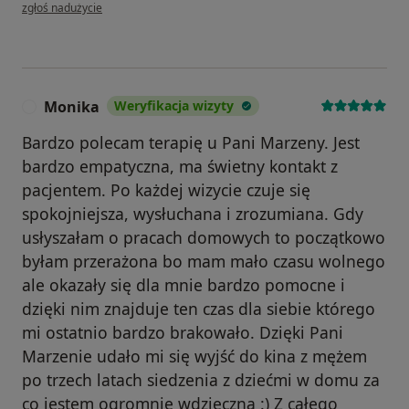
w opinii użytkownika Jan
zgłoś nadużycie
Monika
Weryfikacja wizyty
M
Bardzo polecam terapię u Pani Marzeny. Jest
bardzo empatyczna, ma świetny kontakt z
pacjentem. Po każdej wizycie czuje się
spokojniejsza, wysłuchana i zrozumiana. Gdy
usłyszałam o pracach domowych to początkowo
byłam przerażona bo mam mało czasu wolnego
ale okazały się dla mnie bardzo pomocne i
dzięki nim znajduje ten czas dla siebie którego
mi ostatnio bardzo brakowało. Dzięki Pani
Marzenie udało mi się wyjść do kina z mężem
po trzech latach siedzenia z dziećmi w domu za
co jestem ogromnie wdzięczna :) Z całego