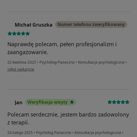
Michał Gruszka
Numer telefonu zweryfikowany
M
Naprawdę polecam, pełen profesjonalizm i
zaangażowanie.
22 kwietnia 2025
•
Psycholog Piaseczno
•
Konsultacja psychologiczna
•
w opinii użytkownika Michał Gruszka
zgłoś nadużycie
Jan
Weryfikacja wizyty
J
Polecam serdecznie, jestem bardzo zadowolony
z terapii.
24 lutego 2025
•
Psycholog Piaseczno
•
Konsultacja psychologiczna
•