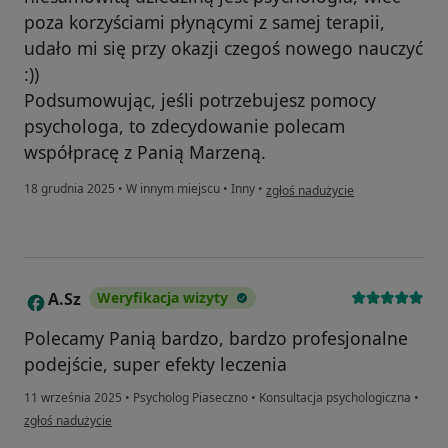
poza korzyściami płynącymi z samej terapii,
udało mi się przy okazji czegoś nowego nauczyć
:))
Podsumowując, jeśli potrzebujesz pomocy
psychologa, to zdecydowanie polecam
współpracę z Panią Marzeną.
w opinii użytkownika Wojciech
18 grudnia 2025
•
W innym miejscu
•
Inny
•
zgłoś nadużycie
A.Sz
Weryfikacja wizyty
A
Polecamy Panią bardzo, bardzo profesjonalne
podejście, super efekty leczenia
11 września 2025
•
Psycholog Piaseczno
•
Konsultacja psychologiczna
•
w opinii użytkownika A.Sz
zgłoś nadużycie