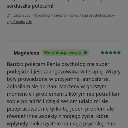
serduszka polecam!
21 lutego 2025
•
Psycholog Piaseczno
•
Konsultacja psychologiczna
•
w opinii użytkownika Monika
zgłoś nadużycie
Magdalena
Weryfikacja wizyty
M
Bardzo polecam Panią psycholog ma super
podejście i jest zaangażowana w terapię. Wizyty
były prowadzone w przyjemnej atmosferze.
Zgłosiłam się do Pani Marzeny w gorszym
momencie i problemem z którym nie potrafiłam
sobie poradzić i dzięki sesjom udało mi się
przepracować nie tylko tej jeden problem ale
również inne aspekty z mojego życia, które
wpłynęły niekorzystnie na moją psychikę. Pani