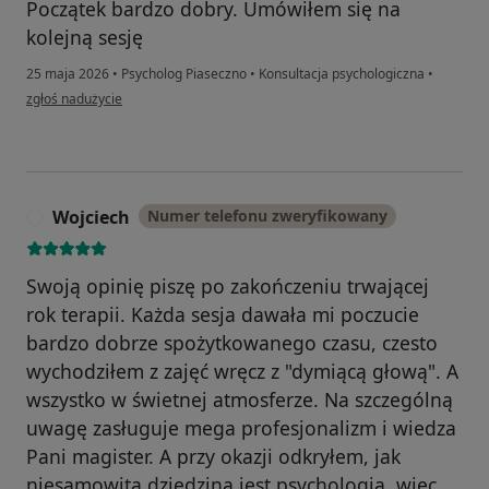
Początek bardzo dobry. Umówiłem się na
kolejną sesję
25 maja 2026
•
Psycholog Piaseczno
•
Konsultacja psychologiczna
•
w opinii użytkownika Mariusz
zgłoś nadużycie
Wojciech
Numer telefonu zweryfikowany
W
Swoją opinię piszę po zakończeniu trwającej
rok terapii. Każda sesja dawała mi poczucie
bardzo dobrze spożytkowanego czasu, czesto
wychodziłem z zajęć wręcz z "dymiącą głową". A
wszystko w świetnej atmosferze. Na szczególną
uwagę zasługuje mega profesjonalizm i wiedza
Pani magister. A przy okazji odkryłem, jak
niesamowitą dziedziną jest psychologia, wiec