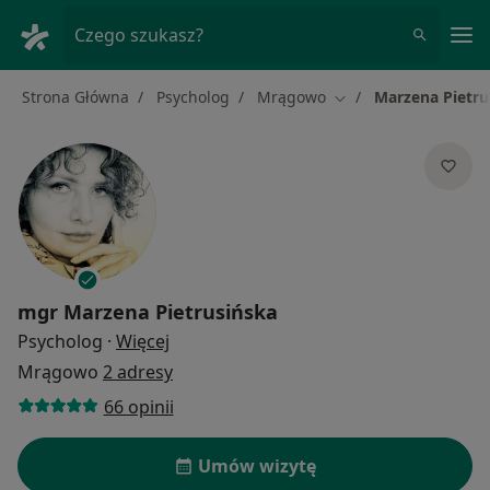
Me
Czego szukasz?
Strona Główna
Psycholog
Mrągowo
Marzena Pietru
Zmień miasto
mgr
Marzena Pietrusińska
O specjalizacjach
Psycholog
·
Więcej
Mrągowo
2 adresy
66 opinii
Umów wizytę