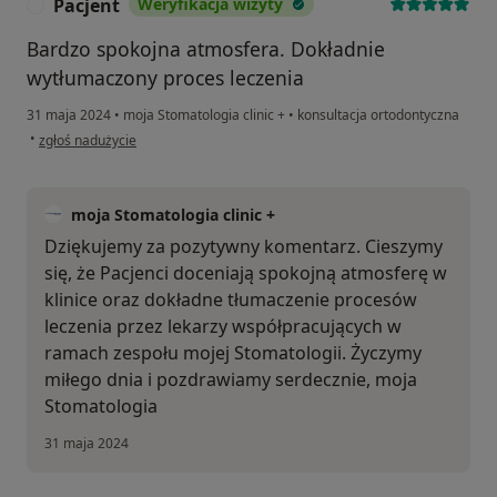
Pacjent
Weryfikacja wizyty
P
Bardzo spokojna atmosfera. Dokładnie
wytłumaczony proces leczenia
31 maja 2024
•
moja Stomatologia clinic +
•
konsultacja ortodontyczna
w opinii użytkownika Pacjent
•
zgłoś nadużycie
moja Stomatologia clinic +
Dziękujemy za pozytywny komentarz. Cieszymy
się, że Pacjenci doceniają spokojną atmosferę w
klinice oraz dokładne tłumaczenie procesów
leczenia przez lekarzy współpracujących w
ramach zespołu mojej Stomatologii. Życzymy
miłego dnia i pozdrawiamy serdecznie, moja
Stomatologia
31 maja 2024