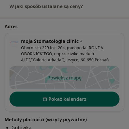
W jaki sposób ustalane są ceny?
Adres
moja Stomatologia clinic +
Obornicka 229 lok. 204, (nieopodal RONDA
OBORNICKIEGO, naprzeciwko marketu
ALDI,"Galeria Arkada"),
Jeżyce
, 60-650
Poznań
Powiększ mapę
otwiera się w nowej karcie
Dostępność
Pokaż kalendarz
Metody płatności (wizyty prywatne)
Gotówka