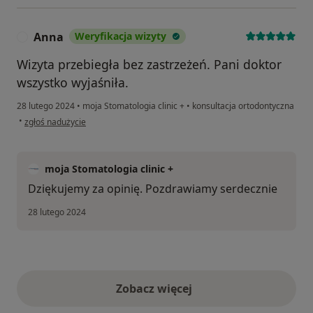
Anna
Weryfikacja wizyty
A
Wizyta przebiegła bez zastrzeżeń. Pani doktor
wszystko wyjaśniła.
28 lutego 2024
•
moja Stomatologia clinic +
•
konsultacja ortodontyczna
w opinii użytkownika Anna
•
zgłoś nadużycie
moja Stomatologia clinic +
Dziękujemy za opinię. Pozdrawiamy serdecznie
28 lutego 2024
Zobacz więcej
opinie powyżej