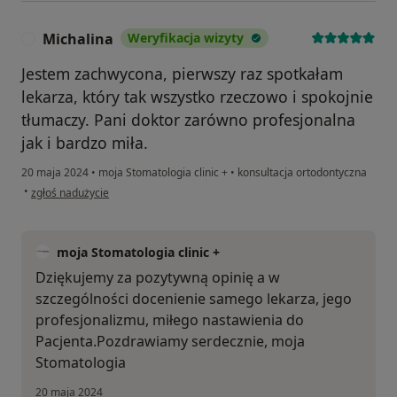
Michalina
Weryfikacja wizyty
M
Jestem zachwycona, pierwszy raz spotkałam
lekarza, który tak wszystko rzeczowo i spokojnie
tłumaczy. Pani doktor zarówno profesjonalna
jak i bardzo miła.
20 maja 2024
•
moja Stomatologia clinic +
•
konsultacja ortodontyczna
w opinii użytkownika Michalina
•
zgłoś nadużycie
moja Stomatologia clinic +
Dziękujemy za pozytywną opinię a w
szczególności docenienie samego lekarza, jego
profesjonalizmu, miłego nastawienia do
Pacjenta.Pozdrawiamy serdecznie, moja
Stomatologia
20 maja 2024