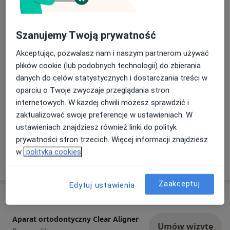
• Wysokiej jakości usługi
• Placówki wysoko oceniane przez Pacjentów
• Wielu ekspertów z różnych dziedzin
Szanujemy Twoją prywatność
stomatologii w jednym miejscu
Dowiedz się więcej
Akceptując, pozwalasz nam i naszym partnerom używać
• Przestronne gabinety
03/11/2021
plików cookie (lub podobnych technologii) do zbierania
• Przyjazna atmosfera
danych do celów statystycznych i dostarczania treści w
• Porozumiewamy się w sposób otwarty, szczery,
oparciu o Twoje zwyczaje przeglądania stron
przejrzysty
internetowych. W każdej chwili możesz sprawdzić i
• Kierujemy się zdrowym rozsądkiem,
zaktualizować swoje preferencje w ustawieniach. W
motywujemy innych
ustawieniach znajdziesz również linki do polityk
• Nieustannie rozwijamy się, edukujemy się,
prywatności stron trzecich. Więcej informacji znajdziesz
podnosimy kompetencje
w
polityka cookies
• Słuchamy
• Edukujemy pacjenta w zakresie leczenia
Zaakceptuj
Edytuj ustawienia
Łatwy kontakt telefoniczny lub on-line,
Usługi i ceny
Aparat ortodontyczny Clear Aligner
Umów wizytę