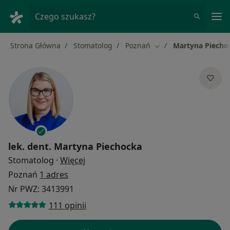
Me
Czego szukasz?
Strona Główna
Stomatolog
Poznań
Martyna Piecho
Zmień miasto
lek. dent.
Martyna Piechocka
O specjalizacjach
Stomatolog
·
Więcej
Poznań
1 adres
Nr PWZ: 3413991
111 opinii