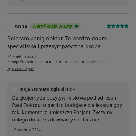
Anna
Weryfikacja wizyty
A
Polecam panią doktor. To bardzo dobra
specjalistka i przesympatyczna osoba.
14 kwietnia 2024
•
moja Stomatologia clinic +
•
konsultacja ortodontyczna
•
w opinii użytkownika Anna
zgłoś nadużycie
moja Stomatologia clinic +
Dziękujemy za pozytywne słowa pod adresem
Pani Doktor, to bardzo budujące dla lekarza gdy
taki komentarz umieszcza Pacjent. Życzymy
miłego dnia. Pozdrawiamy serdecznie
15 kwietnia 2024