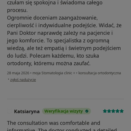
czułam się spokojna i świadoma całego
procesu.
Ogromnie doceniam zaangażowanie,
cierpliwość i indywidualne podejście. Widać, że
Pani Doktor naprawdę zależy na pacjencie i
jego komforcie. To specjalistka z ogromną
wiedzą, ale też empatią i świetnym podejściem
do ludzi. Polecam każdemu, kto szuka
ortodonty, któremu można zaufać.
28 maja 2026
•
moja Stomatologia clinic +
•
konsultacja ortodontyczna
w opinii użytkownika MK
•
zgłoś nadużycie
Katsiaryna
Weryfikacja wizyty
K
The consultation was comfortable and
informative. The doctor conducted a detailed