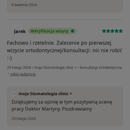
8 kwietnia 2024
Jarek
Weryfikacja wizyty
J
Fachowo i rzetelnie. Zalecenie po pierwszej
wizycie ortodontycznej/konsultacji: nic nie robić
:-)
29 lutego 2024
•
moja Stomatologia clinic +
•
konsultacja ortodontyczna
w opinii użytkownika Jarek
•
zgłoś nadużycie
moja Stomatologia clinic +
Dziękujemy za opinię w tym pozytywną ocenę
pracy Doktor Martyny. Pozdrawiamy
29 lutego 2024