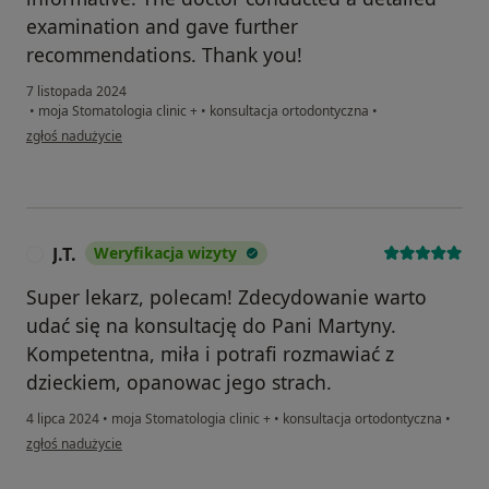
examination and gave further
recommendations. Thank you!
7 listopada 2024
•
moja Stomatologia clinic +
•
konsultacja ortodontyczna
•
w opinii użytkownika Katsiaryna
zgłoś nadużycie
J.T.
Weryfikacja wizyty
J
Super lekarz, polecam! Zdecydowanie warto
udać się na konsultację do Pani Martyny.
Kompetentna, miła i potrafi rozmawiać z
dzieckiem, opanowac jego strach.
4 lipca 2024
•
moja Stomatologia clinic +
•
konsultacja ortodontyczna
•
w opinii użytkownika J.T.
zgłoś nadużycie