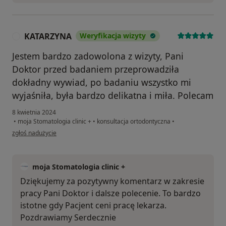
KATARZYNA
Weryfikacja wizyty
K
Jestem bardzo zadowolona z wizyty, Pani
Doktor przed badaniem przeprowadziła
dokładny wywiad, po badaniu wszystko mi
wyjaśniła, była bardzo delikatna i miła. Polecam
8 kwietnia 2024
•
moja Stomatologia clinic +
•
konsultacja ortodontyczna
•
w opinii użytkownika KATARZYNA
zgłoś nadużycie
moja Stomatologia clinic +
Dziękujemy za pozytywny komentarz w zakresie
pracy Pani Doktor i dalsze polecenie. To bardzo
istotne gdy Pacjent ceni pracę lekarza.
Pozdrawiamy Serdecznie