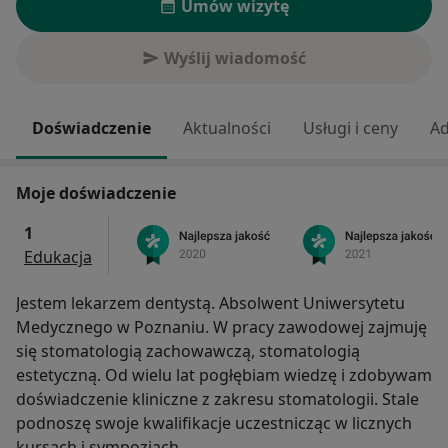
Umów wizytę
Wyślij wiadomość
Doświadczenie
Aktualności
Usługi i ceny
Ad
Moje doświadczenie
1
Edukacja
Jestem lekarzem dentystą. Absolwent Uniwersytetu
Medycznego w Poznaniu. W pracy zawodowej zajmuję
się stomatologią zachowawczą, stomatologią
estetyczną. Od wielu lat pogłębiam wiedzę i zdobywam
doświadczenie kliniczne z zakresu stomatologii. Stale
podnoszę swoje kwalifikacje uczestnicząc w licznych
kursach i sympozjach.