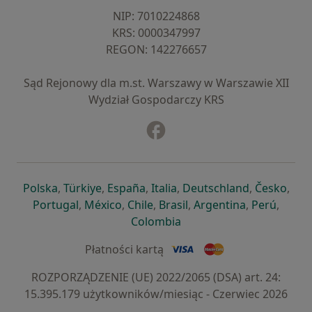
NIP: ⁠7010224868
KRS: ⁠0000347997
REGON: ⁠142276657
Sąd Rejonowy dla m.st. Warszawy w Warszawie XII
Wydział Gospodarczy KRS
Facebook
otwiera się w nowej karcie
otwiera się w nowej karcie
otwiera się w nowej karcie
otwiera się w nowej karcie
otwiera się w nowej karci
otwiera się
otwi
Polska
,
Türkiye
,
España
,
Italia
,
Deutschland
,
Česko
,
otwiera się w nowej karcie
otwiera się w nowej karcie
otwiera się w nowej karcie
otwiera się w nowej kar
otwiera się 
otwier
Portugal
,
México
,
Chile
,
Brasil
,
Argentina
,
Perú
,
otwiera się w nowej karc
Colombia
Płatności kartą
ROZPORZĄDZENIE (UE) 2022/2065 (DSA) art. 24:
15.395.179 użytkowników/miesiąc - Czerwiec 2026