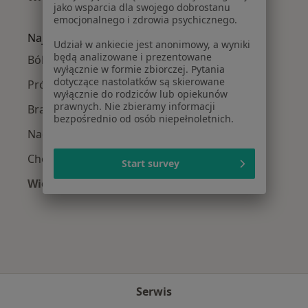
jako wsparcia dla swojego dobrostanu
Więcej w kategorii: Stomatolodzy w pobliżu
emocjonalnego i zdrowia psychicznego.
Najczęście leczone choroby
Udział w ankiecie jest anonimowy, a wyniki
będą analizowane i prezentowane
Ból zęba w Poznaniu
wyłącznie w formie zbiorczej. Pytania
dotyczące nastolatków są skierowane
Próchnica w Poznaniu
wyłącznie do rodziców lub opiekunów
prawnych. Nie zbieramy informacji
Braki zębowe w Poznaniu
bezpośrednio od osób niepełnoletnich.
Nadwrażliwość zębów w Poznaniu
Choroby miazgi w Poznaniu
Start survey
Więcej (15)
Więcej w kategorii: Najczęście leczone chorob
Serwis