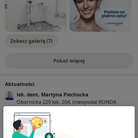
W ramach zespołu lekarzy skupionych w ramach mojej
Stomatologii oraz we współpracy z fizjoterapeutą
zajmuję się kompleksowym, interdyscyplinarnym
leczeniem wad zgryzu dzieci i dorosłych, oraz
problematyką chorób stawu skroniowo-żuchwowego.
Zobacz galerię (7)
Serdecznie zapraszam
Pokaż więcej
o doświadczeniu
Aktualności
lek. dent. Martyna Piechocka
Obornicka 229 lok. 204, (nieopodal RONDA
OBORNICKIEGO, naprzeciwko marketu
ALDI,"Galeria Arkada"), 60-650 Poznań
10 powodów, by wybrać moją Stomatologię