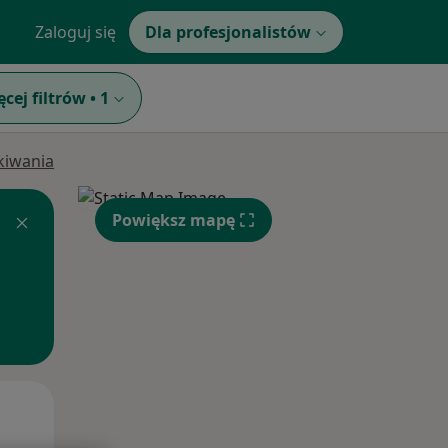
Zaloguj się
Dla profesjonalistów
ęcej filtrów
•
1
ukiwania
Powiększ mapę
Wt,
Śr,
Czw,
11 Sie
12 Sie
13 Sie