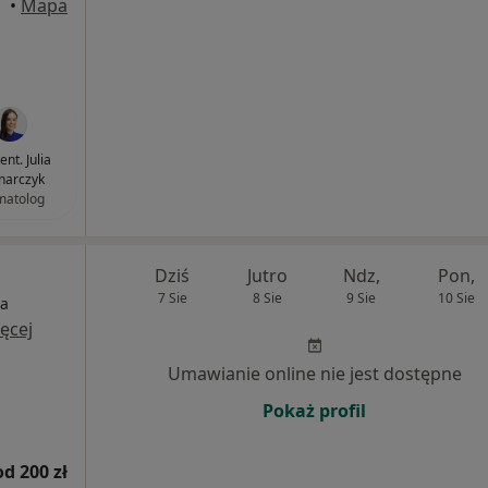
•
Mapa
ent. Julia
narczyk
matolog
Dziś
Jutro
Ndz,
Pon,
7 Sie
8 Sie
9 Sie
10 Sie
ia
ęcej
Umawianie online nie jest dostępne
Pokaż profil
od 200 zł