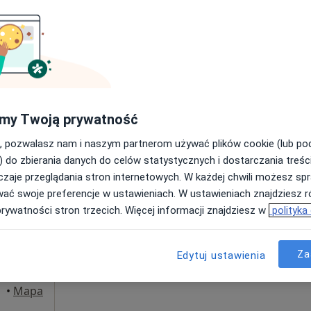
Umawianie online nie jest dostępne
Poproś o wizytę
•
Mapa
rak ceny
my Twoją prywatność
, pozwalasz nam i naszym partnerom używać plików cookie (lub p
) do zbierania danych do celów statystycznych i dostarczania treśc
zaje przeglądania stron internetowych. W każdej chwili możesz spr
a
Dziś
Jutro
Ndz,
Pon,
wać swoje preferencje w ustawieniach. W ustawieniach znajdziesz ró
7 Sie
8 Sie
9 Sie
10 Sie
prywatności stron trzecich. Więcej informacji znajdziesz w
polityka
Umawianie online nie jest dostępne
Za
Edytuj ustawienia
Poproś o wizytę
•
Mapa