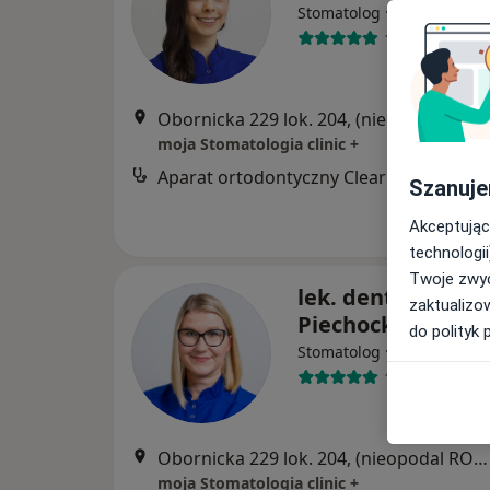
·
Więcej
Stomatolog
13 opinii
Obornicka 229 lok. 204, (nieopodal RONDA OBORNICKIEGO, naprzeciwko marketu ALDI,"Galeria Arkada"), Poznań
moja Stomatologia clinic +
Aparat ortodontyczny Clear Aligner
B
Szanuje
Akceptując
technologii
Twoje zwyc
lek. dent. Martyn
zaktualizo
Piechocka
do polityk 
·
Więcej
Stomatolog
111 opinii
Obornicka 229 lok. 204, (nieopodal RONDA OBORNICKIEGO, naprzeciwko marketu ALDI,"Galeria Arkada"), Poznań
moja Stomatologia clinic +