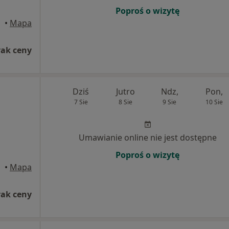
Poproś o wizytę
•
Mapa
rak ceny
Dziś
Jutro
Ndz,
Pon,
7 Sie
8 Sie
9 Sie
10 Sie
Umawianie online nie jest dostępne
Poproś o wizytę
•
Mapa
rak ceny