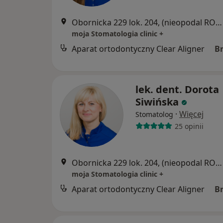
Obornicka 229 lok. 204, (nieopodal RONDA OBORNICKIEGO, naprzeciwko marketu ALDI,"Galeria Arkada"), Poznań
moja Stomatologia clinic +
Aparat ortodontyczny Clear Aligner
B
lek. dent. Dorota
Siwińska
·
Więcej
Stomatolog
25 opinii
Obornicka 229 lok. 204, (nieopodal RONDA OBORNICKIEGO, naprzeciwko marketu ALDI,"Galeria Arkada"), Poznań
moja Stomatologia clinic +
Aparat ortodontyczny Clear Aligner
B