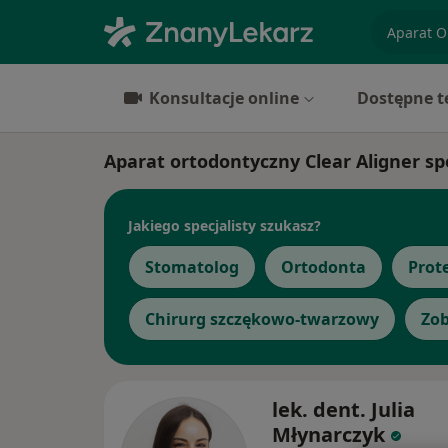
specjaliz
Konsultacje online
Dostępne t
Aparat ortodontyczny Clear Aligner sp
Jakiego specjalisty szukasz?
Stomatolog
Ortodonta
Prot
Chirurg szczękowo-twarzowy
Zob
lek. dent. Julia
Młynarczyk