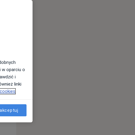
odobnych
i w oparciu o
awdzić i
Wt,
Śr,
Czw,
wnież linki
11 Sie
12 Sie
13 Sie
 cookies
akceptuj