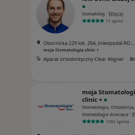
·
Więcej
Stomatolog
11 opinii
Obornicka 229 lok. 204, (nieopodal RONDA OBORNICKIEGO, naprzeciwko marketu ALDI,"Galeria Arkada"), Poznań
moja Stomatologia clinic +
Aparat ortodontyczny Clear Aligner
B
moja Stomatolog
clinic +
Stomatologia, Ortodoncja,
·
W
Stomatologia dziecięca
1592 opinie