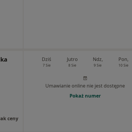
zka
Dziś
Jutro
Ndz,
Pon,
7 Sie
8 Sie
9 Sie
10 Sie
Umawianie online nie jest dostępne
Pokaż numer
rak ceny