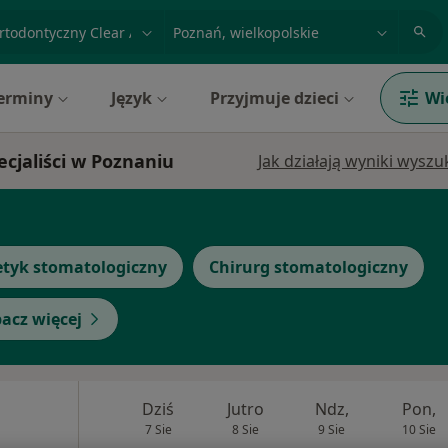
acja, badanie lub nazwisko
miasto lub dzielnica
erminy
Język
Przyjmuje dzieci
Wi
ecjaliści w Poznaniu
Jak działają wyniki wysz
etyk stomatologiczny
Chirurg stomatologiczny
acz więcej
Dziś
Jutro
Ndz,
Pon,
7 Sie
8 Sie
9 Sie
10 Sie