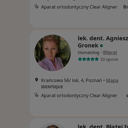
Aparat ortodontyczny Clear Aligner
B
lek. dent. Agnies
Gronek
·
Więcej
Stomatolog
33 opinie
Krańcowa 56/ lok. 4, Poznań
•
Mapa
IDENTIQUE
Aparat ortodontyczny Clear Aligner
lek. dent. Błażej