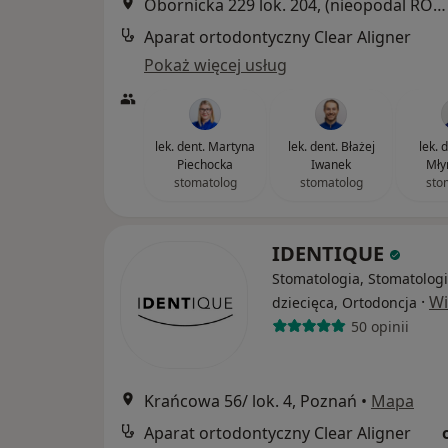
Obornicka 229 lok. 204, (nieopodal RONDA OBORNICKIEGO, naprzeciwko marketu ALDI,"Galeria Arkada"), Poznań
Aparat ortodontyczny Clear Aligner
Pokaż więcej usług
lek. dent. Martyna
lek. dent. Błażej
lek. d
Piechocka
Iwanek
Mły
stomatolog
stomatolog
sto
IDENTIQUE
Stomatologia, Stomatolog
·
Wi
dziecięca, Ortodoncja
50 opinii
Krańcowa 56/ lok. 4, Poznań
•
Mapa
Aparat ortodontyczny Clear Aligner