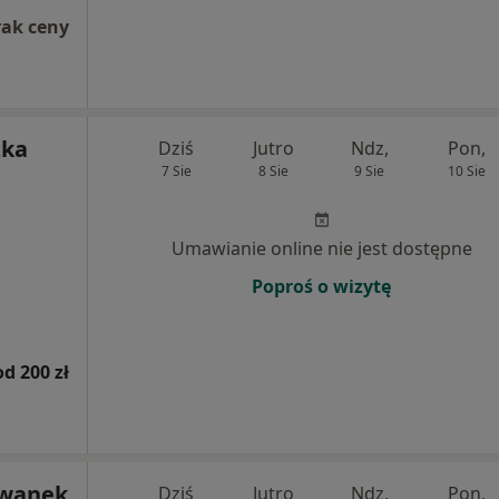
rak ceny
zka
Dziś
Jutro
Ndz,
Pon,
7 Sie
8 Sie
9 Sie
10 Sie
Umawianie online nie jest dostępne
Poproś o wizytę
od 200 zł
 Iwanek
Dziś
Jutro
Ndz,
Pon,