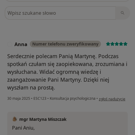
Szukaj w opiniach
Anna
Numer telefonu zweryfikowany
A
Serdecznie polecam Panią Martynę. Podczas
spotkań czułam się zaopiekowana, zrozumiana i
wysłuchana. Widać ogromną wiedzę i
zaangażowanie Pani Martyny. Dzięki niej
wyszłam na prostą.
w opinii użytkownika
30 maja 2025
•
ESC123
•
Konsultacja psychologiczna
•
zgłoś nadużycie
mgr Martyna Miszczak
Pani Aniu,