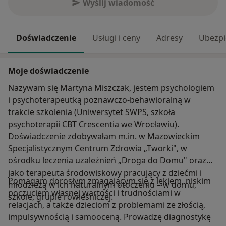
Wyślij wiadomość
Doświadczenie
Usługi i ceny
Adresy
Ubezpi
Moje doświadczenie
Nazywam się Martyna Miszczak, jestem psychologiem
i psychoterapeutką poznawczo-behawioralną w
trakcie szkolenia (Uniwersytet SWPS, szkoła
psychoterapii CBT Crescentia we Wrocławiu).
Doświadczenie zdobywałam m.in. w Mazowieckim
Specjalistycznym Centrum Zdrowia „Tworki", w
ośrodku leczenia uzależnień „Droga do Domu" oraz
jako terapeuta środowiskowy pracujący z dziećmi i
Pomagam dorosłym zmagającym się z lękiem, niskim
młodzieżą w ich naturalnym otoczeniu – w domu,
poczuciem własnej wartości i trudnościami w
szkole, grupie rówieśniczej.
relacjach, a także dzieciom z problemami ze złością,
impulsywnością i samooceną. Prowadzę diagnostykę