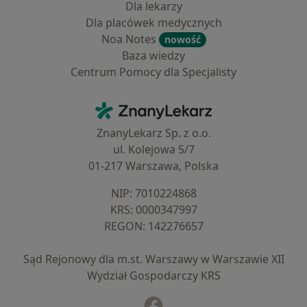
Dla lekarzy
Dla placówek medycznych
Noa Notes
nowość
Baza wiedzy
Centrum Pomocy dla Specjalisty
Kontakt
ZnanyLekarz - Strona główna
ZnanyLekarz Sp. z o.o.
ul. Kolejowa 5/7
01-217 Warszawa, Polska
NIP: ⁠7010224868
KRS: ⁠0000347997
REGON: ⁠142276657
Sąd Rejonowy dla m.st. Warszawy w Warszawie XII
Wydział Gospodarczy KRS
Facebook
otwiera się w nowej karcie