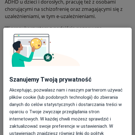
ADHD u dzieci i dorosłych, pracuję też z osobami
chorującymi na schizofrenię oraz zmagającymi się z
uzależnieniami, w tym e-uzależnieniami.
W pracy korzystam z podejścia poznawczo-
behawioralnego, dobierając narzędzia do wieku i
sytuacji pacjenta. Zależy mi na relacji opartej na
zaufaniu i współpracy – tak, by pacjent rozumiał
mechanizmy swoich trudności i czuł realny wpływ na
proces zmiany.
O mnie
więcej
Szanujemy Twoją prywatność
Główne obszary pomocy
Akceptując, pozwalasz nam i naszym partnerom używać
a11
ADHD
Alkoholizm
Depresja
Uzależnienia
+30
plików cookie (lub podobnych technologii) do zbierania
danych do celów statystycznych i dostarczania treści w
Rodzaje konsultacji
oparciu o Twoje zwyczaje przeglądania stron
Konsultacje online
Zobacz kalendarz online
internetowych. W każdej chwili możesz sprawdzić i
zaktualizować swoje preferencje w ustawieniach. W
ustawieniach znajdziesz również linki do polityk