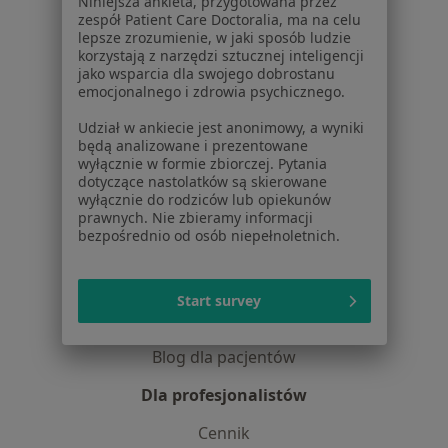
Niniejsza ankieta, przygotowana przez
O nas
zespół Patient Care Doctoralia, ma na celu
lepsze zrozumienie, w jaki sposób ludzie
Praca
Rekrutujemy!
korzystają z narzędzi sztucznej inteligencji
Partnerzy
jako wsparcia dla swojego dobrostanu
Centrum prasowe
emocjonalnego i zdrowia psychicznego.
Kontakt
Udział w ankiecie jest anonimowy, a wyniki
będą analizowane i prezentowane
Dla pacjentów
wyłącznie w formie zbiorczej. Pytania
dotyczące nastolatków są skierowane
Lekarze
wyłącznie do rodziców lub opiekunów
Placówki medyczne
prawnych. Nie zbieramy informacji
Pytania i odpowiedzi
bezpośrednio od osób niepełnoletnich.
Usługi i zabiegi
Choroby
Start survey
Pomoc
Aplikacje mobilne
Blog dla pacjentów
Dla profesjonalistów
Cennik