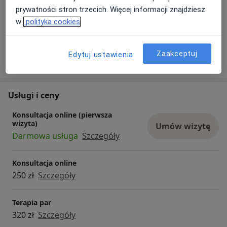
Płatność online akceptowana
prywatności stron trzecich. Więcej informacji znajdziesz
Oszczędź swój czas przed wizytą.
w
polityka cookies
Zaakceptuj
Edytuj ustawienia
Pokaż więcej
o doświadczeniu
Usługi i ceny
Konsultacja online (pierwsza
wizyta)
Umów wizytę
Darmowa usługa
Szczegóły
Konsultacja online
250 zł
Szczegóły
Terapia par
320 zł
Szczegóły