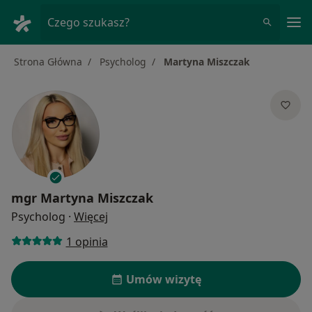
Me
Czego szukasz?
Strona Główna
Psycholog
Martyna Miszczak
mgr
Martyna Miszczak
O specjalizacjach
Psycholog
·
Więcej
1 opinia
Umów wizytę