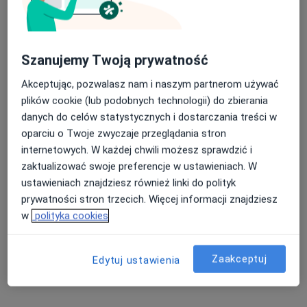
Konsultacja psychoterapeutyczna
200 zł
Szczegóły
Szanujemy Twoją prywatność
Psychoterapia indywidualna
Akceptując, pozwalasz nam i naszym partnerom używać
200 zł
Szczegóły
plików cookie (lub podobnych technologii) do zbierania
danych do celów statystycznych i dostarczania treści w
Diagnoza zaburzeń osobowości
oparciu o Twoje zwyczaje przeglądania stron
600 zł
Szczegóły
internetowych. W każdej chwili możesz sprawdzić i
zaktualizować swoje preferencje w ustawieniach. W
Konsultacja online
ustawieniach znajdziesz również linki do polityk
200 zł
Szczegóły
prywatności stron trzecich. Więcej informacji znajdziesz
w
polityka cookies
+ 1 usługa
Zaakceptuj
Edytuj ustawienia
W jaki sposób ustalane są ceny?