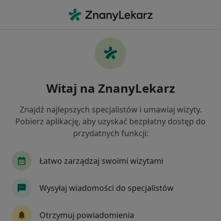
Me
Czego szukasz?
Strona Główna
Psycholog
Poznań
Marta Kostecka-
Zmień miasto
Witaj na ZnanyLekarz
Znajdź najlepszych specjalistów i umawiaj wizyty.
Pobierz aplikację, aby uzyskać bezpłatny dostęp do
przydatnych funkcji:
mgr
Marta Kostecka-Rogowska
O specjalizacjach
Psycholog
·
Więcej
Łatwo zarządzaj swoimi wizytami
Poznań
2 adresy
7 opinii
Wysyłaj wiadomości do specjalistów
Pokaż dane kontaktowe
Otrzymuj powiadomienia