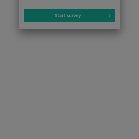
Dostępność
O nas
Start survey
Praca
Rekrutujemy!
Partnerzy
Centrum prasowe
Kontakt
Dla pacjentów
Lekarze
Placówki medyczne
Pytania i odpowiedzi
Usługi i zabiegi
Choroby
Pomoc
Aplikacje mobilne
Blog dla pacjentów
Dla profesjonalistów