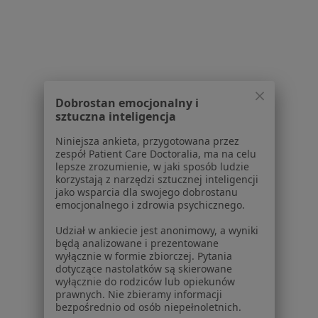
Psycholodzy z NFZ w Poznaniu
Psycholodzy z TELEMEDI w Poznaniu
Więcej (9)
Więcej w kategorii: Najpopularniejsze ubezpie
Dobrostan emocjonalny i
sztuczna inteligencja
Niniejsza ankieta, przygotowana przez
zespół Patient Care Doctoralia, ma na celu
lepsze zrozumienie, w jaki sposób ludzie
korzystają z narzędzi sztucznej inteligencji
Serwis
jako wsparcia dla swojego dobrostanu
emocjonalnego i zdrowia psychicznego.
Regulamin
Polityka prywatności pacjentów
Udział w ankiecie jest anonimowy, a wyniki
Polityka prywatności profesjonalistów
będą analizowane i prezentowane
wyłącznie w formie zbiorczej. Pytania
Polityka prywatności dla profesjonalistów, których
dotyczące nastolatków są skierowane
dane pozyskaliśmy samodzielnie
wyłącznie do rodziców lub opiekunów
Polityka cookies
prawnych. Nie zbieramy informacji
bezpośrednio od osób niepełnoletnich.
Jak działają wyniki wyszukiwania