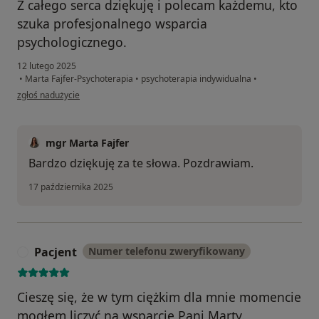
Z całego serca dziękuję i polecam każdemu, kto
szuka profesjonalnego wsparcia
psychologicznego.
12 lutego 2025
•
Marta Fajfer-Psychoterapia
•
psychoterapia indywidualna
•
w opinii użytkownika Sonia
zgłoś nadużycie
mgr Marta Fajfer
Bardzo dziękuję za te słowa. Pozdrawiam.
17 października 2025
Pacjent
Numer telefonu zweryfikowany
P
Cieszę się, że w tym ciężkim dla mnie momencie
mogłem liczyć na wsparcie Pani Marty.