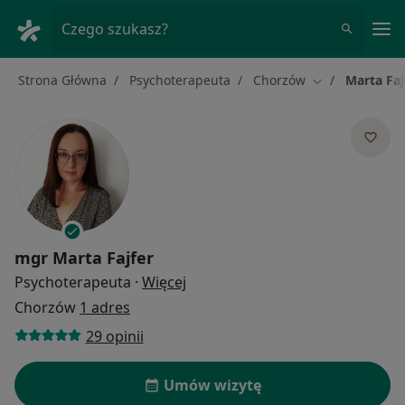
Me
Czego szukasz?
Strona Główna
Psychoterapeuta
Chorzów
Marta Faj
Zmień miasto
mgr
Marta Fajfer
O specjalizacjach
Psychoterapeuta
·
Więcej
Chorzów
1 adres
29 opinii
Umów wizytę