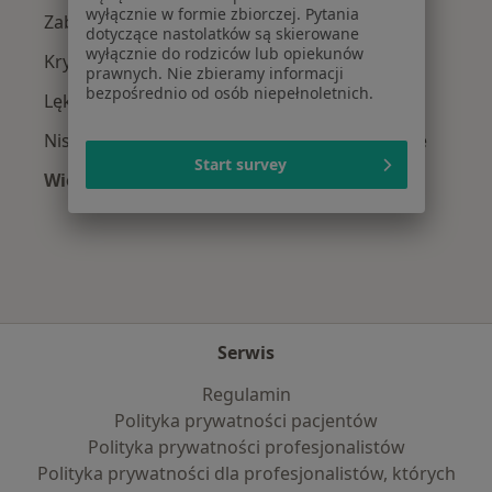
wyłącznie w formie zbiorczej. Pytania
Zaburzenia emocjonalne w Chorzowie
dotyczące nastolatków są skierowane
wyłącznie do rodziców lub opiekunów
Kryzys emocjonalny w Chorzowie
prawnych. Nie zbieramy informacji
bezpośrednio od osób niepełnoletnich.
Lęki w Chorzowie
Niskie poczucie własnej wartości w Chorzowie
Start survey
Więcej (15)
Więcej w kategorii: Najczęście leczone chorob
Serwis
Regulamin
Polityka prywatności pacjentów
Polityka prywatności profesjonalistów
Polityka prywatności dla profesjonalistów, których