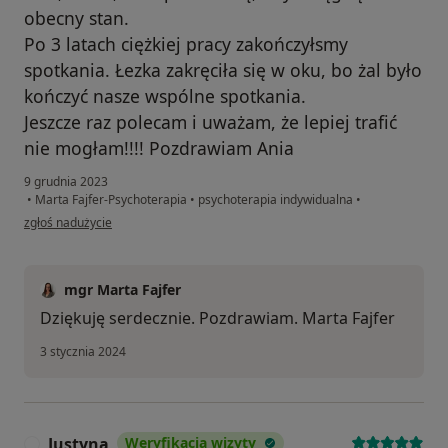
obecny stan.
Po 3 latach ciężkiej pracy zakończyłsmy
spotkania. Łezka zakręciła się w oku, bo żal było
kończyć nasze wspólne spotkania.
Jeszcze raz polecam i uważam, że lepiej trafić
nie mogłam!!!! Pozdrawiam Ania
9 grudnia 2023
•
Marta Fajfer-Psychoterapia
•
psychoterapia indywidualna
•
w opinii użytkownika Ania
zgłoś nadużycie
mgr Marta Fajfer
Dziękuję serdecznie. Pozdrawiam. Marta Fajfer
3 stycznia 2024
Justyna
Weryfikacja wizyty
J