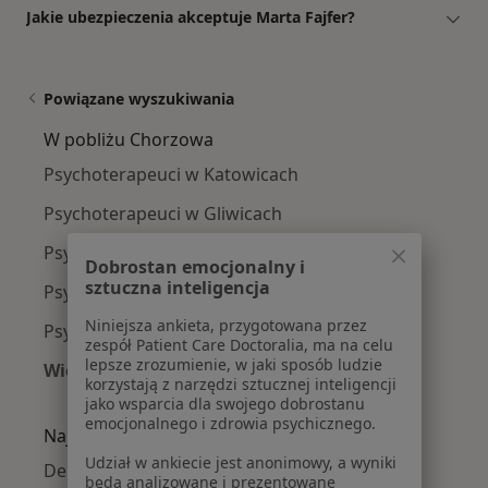
Jakie ubezpieczenia akceptuje Marta Fajfer?
Powiązane wyszukiwania
W pobliżu Chorzowa
Psychoterapeuci w Katowicach
Psychoterapeuci w Gliwicach
Psychoterapeuci w Tychach
Dobrostan emocjonalny i
sztuczna inteligencja
Psychoterapeuci w Bytomiu
Niniejsza ankieta, przygotowana przez
Psychoterapeuci w Sosnowcu
zespół Patient Care Doctoralia, ma na celu
lepsze zrozumienie, w jaki sposób ludzie
Więcej (14)
korzystają z narzędzi sztucznej inteligencji
Więcej w kategorii: W pobliżu Chorzowa
jako wsparcia dla swojego dobrostanu
emocjonalnego i zdrowia psychicznego.
Najczęście leczone choroby
Udział w ankiecie jest anonimowy, a wyniki
Depresja w Chorzowie
będą analizowane i prezentowane