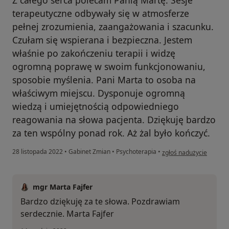
Z całego serca polecam Panią Martę. Sesje
terapeutyczne odbywały się w atmosferze
pełnej zrozumienia, zaangażowania i szacunku.
Czułam się wspierana i bezpieczna. Jestem
właśnie po zakończeniu terapii i widzę
ogromną poprawę w swoim funkcjonowaniu,
sposobie myślenia. Pani Marta to osoba na
właściwym miejscu. Dysponuje ogromną
wiedzą i umiejętnością odpowiedniego
reagowania na słowa pacjenta. Dziękuję bardzo
za ten wspólny ponad rok. Aż żal było kończyć.
w opinii użytkownika A.
28 listopada 2022
•
Gabinet Zmian
•
Psychoterapia
•
zgłoś nadużycie
mgr Marta Fajfer
Bardzo dziękuję za te słowa. Pozdrawiam
serdecznie. Marta Fajfer