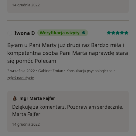
14 grudnia 2022
Iwona D
Weryfikacja wizyty
I
Byłam u Pani Marty już drugi raz Bardzo miła i
kompetentna osoba Pani Marta naprawdę stara
się pomóc Polecam
3 września 2022
•
Gabinet Zmian
•
Konsultacja psychologiczna
•
w opinii użytkownika Iwona D
zgłoś nadużycie
mgr Marta Fajfer
Dziękuję za komentarz. Pozdrawiam serdecznie.
Marta Fajfer
14 grudnia 2022