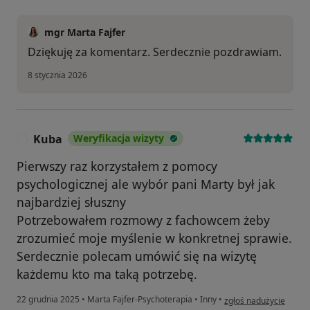
mgr Marta Fajfer
Dziękuję za komentarz. Serdecznie pozdrawiam.
8 stycznia 2026
Kuba
Weryfikacja wizyty
K
Pierwszy raz korzystałem z pomocy
psychologicznej ale wybór pani Marty był jak
najbardziej słuszny
Potrzebowałem rozmowy z fachowcem żeby
zrozumieć moje myślenie w konkretnej sprawie.
Serdecznie polecam umówić się na wizytę
każdemu kto ma taką potrzebę.
w opinii użytkownika 
22 grudnia 2025
•
Marta Fajfer-Psychoterapia
•
Inny
•
zgłoś nadużycie