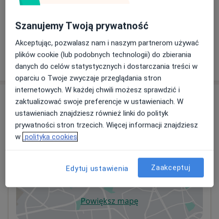
Terapii Uzależnień Błękitnego Krzyża w Pszczynie. Od
Konsultacja online
marca 2023 roku posiadam status superwizora
210 zł
Szczegóły
Szanujemy Twoją prywatność
aplikanta w zakresie psychoterapii uzależnień przy
Radzie Superwizorów Psychoterapii Uzależnień (nr
Akceptując, pozwalasz nam i naszym partnerom używać
zaświadczenia: 25) i wspieram specjalistów
plików cookie (lub podobnych technologii) do zbierania
W jaki sposób ustalane są ceny?
psychoterapii uzależnień poprzez superwizję ich pracy
danych do celów statystycznych i dostarczania treści w
z osobami z uzależnieniem, syndromem
oparciu o Twoje zwyczaje przeglądania stron
współuzależnienia oraz syndromem dda.
internetowych. W każdej chwili możesz sprawdzić i
Adresy (2)
zaktualizować swoje preferencje w ustawieniach. W
Zapraszam do kontaktu.
ustawieniach znajdziesz również linki do polityk
Adres
Online
prywatności stron trzecich. Więcej informacji znajdziesz
w
polityka cookies
Marta Fajfer-Psychoterapia
Zaakceptuj
Edytuj ustawienia
Armii Krajowej 33/7,
41-506
Chorzów
Powiększ mapę
otwiera się w nowej karcie