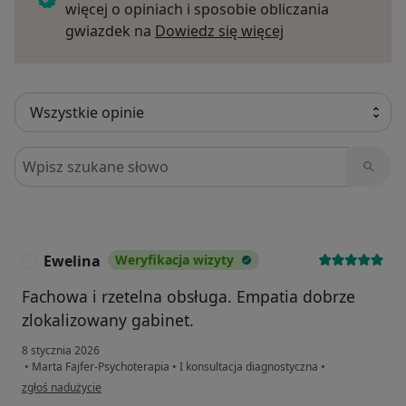
więcej o opiniach i sposobie obliczania
Dowiedz się więce
gwiazdek na
Dowiedz się więcej
Szukaj w opiniach
Ewelina
Weryfikacja wizyty
E
Fachowa i rzetelna obsługa. Empatia dobrze
zlokalizowany gabinet.
8 stycznia 2026
•
Marta Fajfer-Psychoterapia
•
I konsultacja diagnostyczna
•
w opinii użytkownika Ewelina
zgłoś nadużycie