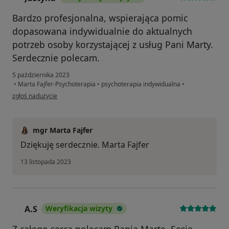
Bardzo profesjonalna, wspierająca pomic
dopasowana indywidualnie do aktualnych
potrzeb osoby korzystającej z usług Pani Marty.
Serdecznie polecam.
5 października 2023
•
Marta Fajfer-Psychoterapia
•
psychoterapia indywidualna
•
w opinii użytkownika Justyna
zgłoś nadużycie
mgr Marta Fajfer
Dziękuję serdecznie. Marta Fajfer
13 listopada 2023
A.S
Weryfikacja wizyty
A