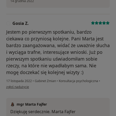
14 grudnia 2022
Gosia Z.
G
Jestem po pierwszym spotkaniu, bardzo
ciekawa co przyniosą kolejne. Pani Marta jest
bardzo zaangażowana, widać że uważnie słucha
i wyciąga trafne, interesujące wnioski. Już po
pierwszym spotkaniu uświadomiłam sobie
rzeczy, na które nie wpadłabym sama. Nie
mogę doczekać się kolejnej wizyty :)
17 listopada 2022
•
Gabinet Zmian
•
Konsultacja psychologiczna
•
w opinii użytkownika Gosia Z.
zgłoś nadużycie
mgr Marta Fajfer
Dziękuję serdecznie. Marta Fajfer