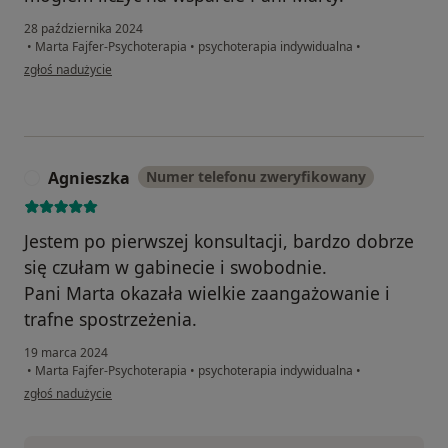
28 października 2024
•
Marta Fajfer-Psychoterapia
•
psychoterapia indywidualna
•
w opinii użytkownika Pacjent
zgłoś nadużycie
Agnieszka
Numer telefonu zweryfikowany
A
Jestem po pierwszej konsultacji, bardzo dobrze
się czułam w gabinecie i swobodnie.
Pani Marta okazała wielkie zaangażowanie i
trafne spostrzeżenia.
19 marca 2024
•
Marta Fajfer-Psychoterapia
•
psychoterapia indywidualna
•
w opinii użytkownika Agnieszka
zgłoś nadużycie