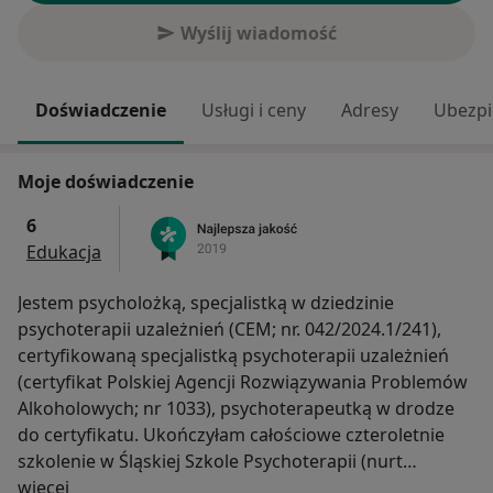
Wyślij wiadomość
Doświadczenie
Usługi i ceny
Adresy
Ubezpi
Moje doświadczenie
6
Edukacja
Jestem psycholożką, specjalistką w dziedzinie
psychoterapii uzależnień (CEM; nr. 042/2024.1/241),
certyfikowaną specjalistką psychoterapii uzależnień
(certyfikat Polskiej Agencji Rozwiązywania Problemów
Alkoholowych; nr 1033), psychoterapeutką w drodze
do certyfikatu. Ukończyłam całościowe czteroletnie
szkolenie w Śląskiej Szkole Psychoterapii (nurt
O mnie
psychoterapii psychodynamicznej i psychodramy)
więcej