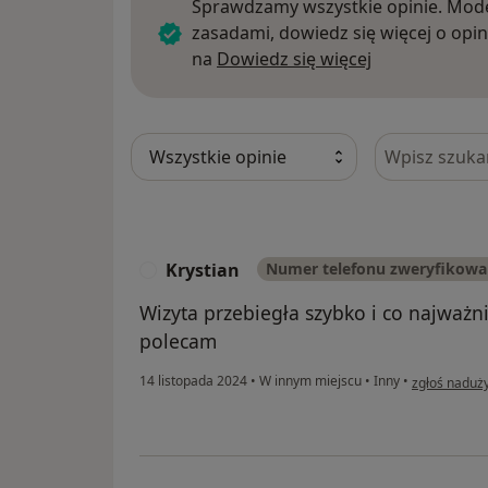
Sprawdzamy wszystkie opinie. Mode
zasadami, dowiedz się więcej o opin
Dowiedz się w
na
Dowiedz się więcej
Szukaj w opi
Krystian
Numer telefonu zweryfikow
K
Wizyta przebiegła szybko i co najważni
polecam
w opinii uży
14 listopada 2024
•
W innym miejscu
•
Inny
•
zgłoś naduż