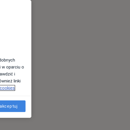
odobnych
i w oparciu o
awdzić i
wnież linki
 cookies
akceptuj