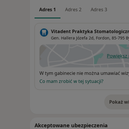
Adres 1
Adres 2
Adres 3
Vitadent Praktyka Stomatologicz
Gen. Hallera Józefa 2d,
Fordon
, 85-795
B
Powiększ
ot
Dostępność
W tym gabinecie nie można umawiać wizy
Co mam zrobić w tej sytuacji?
Pokaż wi
o 
Akceptowane ubezpieczenia