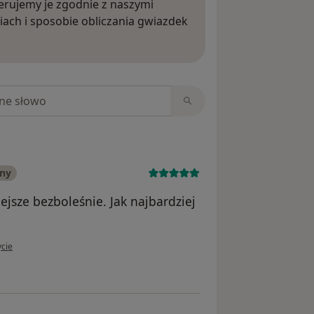
rujemy je zgodnie z naszymi
iach i sposobie obliczania gwiazdek
ięcej o opiniach
niach
any
ejsze bezboleśnie. Jak najbardziej
tkownika Krystian
ycie