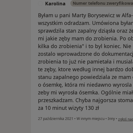
Karolina
Numer telefonu zweryfikow
K
Byłam u pani Marty Borysewicz w Alfa-
wszystkim odradzam. Umówiona byłam 
sprawdzila stan zapalny dziąsła oraz ż
mi jakie zęby mam do zrobienia. Po ob
kilka do zrobienia" i to byl koniec. Nie
zostalo wprowadzone do dokumentacji.
zrobienia to już nie pamietała i musial
te zęby, ktore według innej bardzo do
stanu zapalnego powiedziala ze mam d
o ósemkę, która mi niedawno wyrosla 
zeby mi wyrosła ósemka. Ogólnie miał
przeszkadzam. Chyba najgorsza stomato
za 10 minut wizyty 130 zł
w opinii 
27 października 2021
•
W innym miejscu
•
Inny
•
zgłoś na