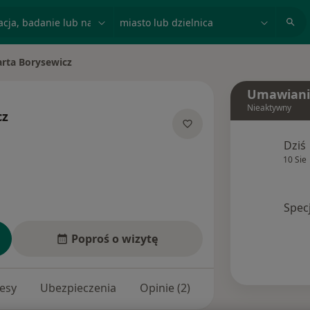
acja, badanie lub nazwisko
miasto lub dzielnica
rta Borysewicz
miasto
Umawiani
Nieaktywny
cz
ecjalizacjach
Dziś
10 Sie
Spec
Poproś o wizytę
esy
Ubezpieczenia
Opinie (2)