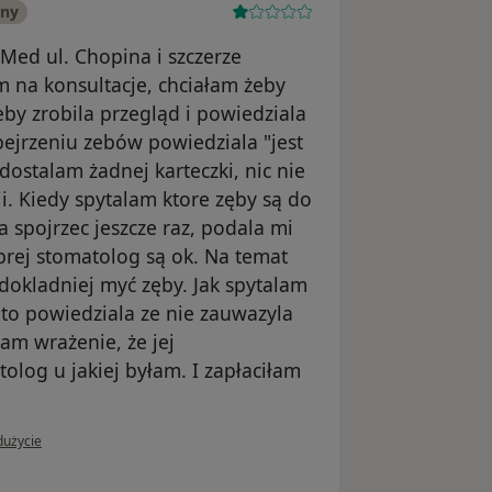
any
Med ul. Chopina i szczerze
na konsultacje, chciałam żeby
eby zrobila przegląd i powiedziala
ejrzeniu zebów powiedziala "jest
 dostalam żadnej karteczki, nic nie
 Kiedy spytalam ktore zęby są do
a spojrzec jeszcze raz, podala mi
brej stomatolog są ok. Na temat
okladniej myć zęby. Jak spytalam
to powiedziala ze nie zauwazyla
am wrażenie, że jej
log u jakiej byłam. I zapłaciłam
użytkownika Karolina
dużycie