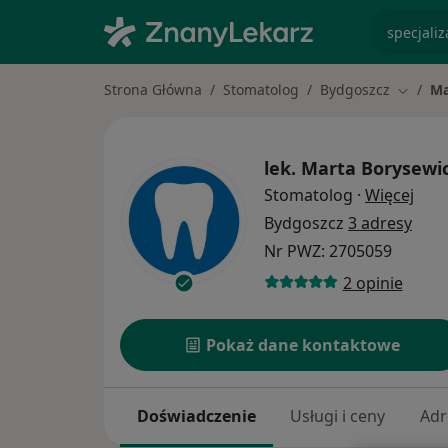
specjaliz
Strona Główna
Stomatolog
Bydgoszcz
Ma
Zmień 
lek.
Marta Borysewi
O sp
Stomatolog
·
Więcej
Bydgoszcz
3 adresy
Nr PWZ: 2705059
2 opinie
Pokaż dane kontaktowe
Doświadczenie
Usługi i ceny
Adr