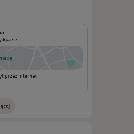
na
ydgoszcz
 mapę
wiera się w nowej karcie
t przez internet
ęcej
adresie