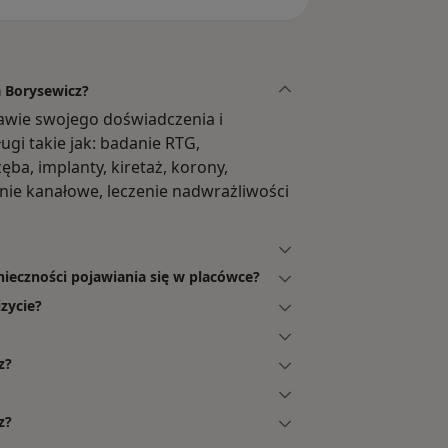
a Borysewicz?
awie swojego doświadczenia i
ugi takie jak: badanie RTG,
ba, implanty, kiretaż, korony,
nie kanałowe, leczenie nadwrażliwości
nieczności pojawiania się w placówce?
zycie?
z?
z?