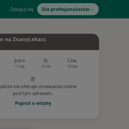
Zaloguj się
Dla profesjonalistów
e na ZnanyLekarz
Jutro
Śr,
Czw,
Pt,
Sob
11 Sie
12 Sie
13 Sie
14 Sie
15 Si
jalista nie oferuje umawiania online
pod tym adresem.
Poproś o wizytę