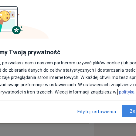
a11y_sr_more_diseases
ba
Kamień nazębny
+9
my Twoją prywatność
, pozwalasz nam i naszym partnerom używać plików cookie (lub p
ęcej
) do zbierania danych do celów statystycznych i dostarczania treśc
doświadczeniu
zaje przeglądania stron internetowych. W każdej chwili możesz spr
wać swoje preferencje w ustawieniach. W ustawieniach znajdziesz ró
prywatności stron trzecich. Więcej informacji znajdziesz w
polityka
Za
Edytuj ustawienia