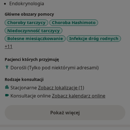
Endokrynologia
położnictwa oraz endokrynologii.
Zajmuje się diagnostyką i leczeniem pacjentek z
Główne obszary pomocy
zaburzeniami hormonalnymi w zakresie ginekologii i
Choroby tarczycy
Choroba Hashimoto
tyreologii.
Niedoczynność tarczycy
Bolesne miesiączkowanie
Infekcje dróg rodnych
a11y_sr_more_diseases
+11
Pacjenci których przyjmuję
Dorośli (Tylko pod niektórymi adresami)
Rodzaje konsultacji
Stacjonarne
Zobacz lokalizacje (1)
Konsultacje online
Zobacz kalendarz online
Pokaż więcej
o doświadczeniu