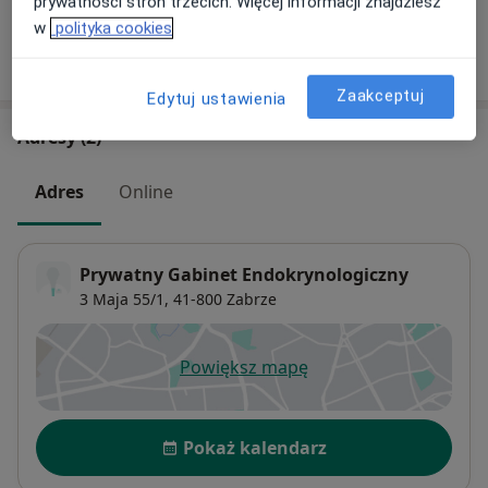
prywatności stron trzecich. Więcej informacji znajdziesz
w
polityka cookies
W jaki sposób ustalane są ceny?
Zaakceptuj
Edytuj ustawienia
Adresy (2)
Adres
Online
Prywatny Gabinet Endokrynologiczny
3 Maja 55/1,
41-800
Zabrze
Powiększ mapę
otwiera się w nowej karcie
Dostępność
Pokaż kalendarz