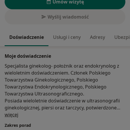
Umów wizytę
Wyślij wiadomość
Doświadczenie
Usługi i ceny
Adresy
Ubezpi
Moje doświadczenie
Specjalista ginekolog- położnik oraz endokrynolog z
wieloletnim doświadczeniem. Członek Polskiego
Towarzystwa Ginekologicznego, Polskiego
Towarzystwa Endokrynologicznego, Polskiego
Towarzystwa Ultrasonograficznego.
Posiada wieloletnie doświadczenie w ultrasonografii
ginekologicznej, piersi oraz tarczycy, potwierdzone
O mnie
odpowiednimi certyfikatami . Czynnie uczestniczy w
więcej
aktualnie organizowanych kursach, szkoleniach i
Zakres porad
konferencjach naukowych dotyczących ginekologii i