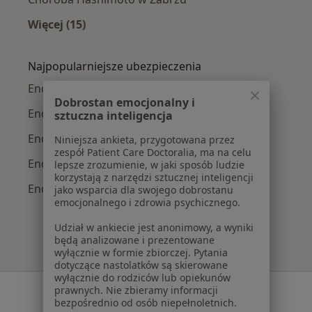
Więcej (15)
Więcej w kategorii: Najczęście leczone chorob
Najpopularniejsze ubezpieczenia
Endokrynolodzy z LUX MED w Zabrzu
Dobrostan emocjonalny i
Endokrynolodzy z Medicover w Zabrzu
sztuczna inteligencja
Endokrynolodzy z POLMED w Zabrzu
Niniejsza ankieta, przygotowana przez
zespół Patient Care Doctoralia, ma na celu
Endokrynolodzy z Allianz w Zabrzu
lepsze zrozumienie, w jaki sposób ludzie
korzystają z narzędzi sztucznej inteligencji
Endokrynolodzy z PZU Zdrowie w Zabrzu
jako wsparcia dla swojego dobrostanu
emocjonalnego i zdrowia psychicznego.
Udział w ankiecie jest anonimowy, a wyniki
będą analizowane i prezentowane
wyłącznie w formie zbiorczej. Pytania
dotyczące nastolatków są skierowane
wyłącznie do rodziców lub opiekunów
Serwis
prawnych. Nie zbieramy informacji
bezpośrednio od osób niepełnoletnich.