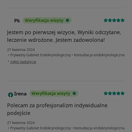
Pk
Weryfikacja wizyty
P
Jestem po pierwszej wizycie, Wyniki odczytane,
leczenie wdrożone. Jestem zadowolona!
27 kwietnia 2024
•
Prywatny Gabinet Endokrynologiczny
•
Konsultacja endokrynologiczna
w opinii użytkownika Pk
•
zgłoś nadużycie
Irena
Weryfikacja wizyty
I
Polecam za profesjonalizm indywidualne
podejście
27 kwietnia 2024
•
Prywatny Gabinet Endokrynologiczny
•
Konsultacja endokrynologiczna