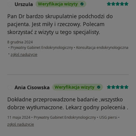
Urszula
Weryfikacja wizyty
U
Pan Dr bardzo skrupulatnie podchodzi do
pacjenta. Jest miły i rzeczowy. Polecam
skorzystać z wizyty u tego specjalisty.
8 grudnia 2024
•
Prywatny Gabinet Endokrynologiczny
•
Konsultacja endokrynologiczna
w opinii użytkownika Urszula
•
zgłoś nadużycie
Ania Cisowska
Weryfikacja wizyty
A
Dokładne przeprowadzone badanie ,wszystko
dobrze wytłumaczone. Lekarz godny polecenia .
11 maja 2024
•
Prywatny Gabinet Endokrynologiczny
•
USG piersi
•
w opinii użytkownika Ania Cisowska
zgłoś nadużycie