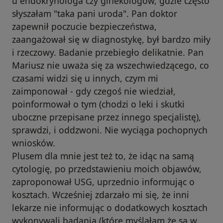
u endokrynologa czy ginekologów, gdzie często
słyszałam "taka pani uroda". Pan doktor
zapewnił poczucie bezpieczeństwa,
zaangażował się w diagnostykę, był bardzo miły
i rzeczowy. Badanie przebiegło delikatnie. Pan
Mariusz nie uważa się za wszechwiedzącego, co
czasami widzi się u innych, czym mi
zaimponował - gdy czegoś nie wiedział,
poinformował o tym (chodzi o leki i skutki
uboczne przepisane przez innego specjalistę),
sprawdzi, i oddzwoni. Nie wyciąga pochopnych
wniosków.
Plusem dla mnie jest też to, że idąc na samą
cytologię, po przedstawieniu moich objawów,
zaproponował USG, uprzednio informując o
kosztach. Wcześniej zdarzało mi się, że inni
lekarze nie informując o dodatkowych kosztach
wykonywali badania (które myślałam że są w