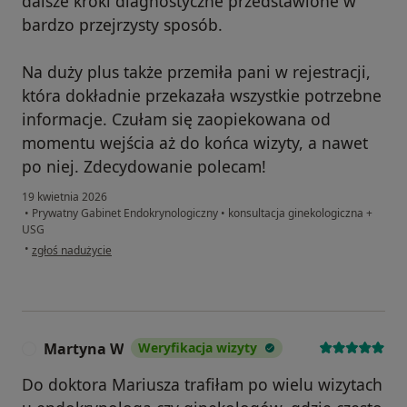
dalsze kroki diagnostyczne przedstawione w
bardzo przejrzysty sposób.
Na duży plus także przemiła pani w rejestracji,
która dokładnie przekazała wszystkie potrzebne
informacje. Czułam się zaopiekowana od
momentu wejścia aż do końca wizyty, a nawet
po niej. Zdecydowanie polecam!
19 kwietnia 2026
•
Prywatny Gabinet Endokrynologiczny
•
konsultacja ginekologiczna +
USG
w opinii użytkownika Aleksandra Zydorczyk
•
zgłoś nadużycie
Martyna W
Weryfikacja wizyty
M
Do doktora Mariusza trafiłam po wielu wizytach