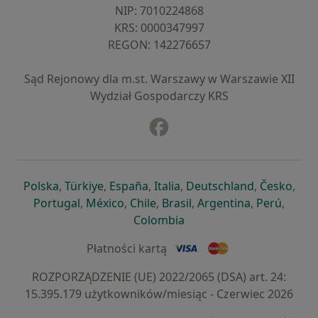
NIP: ⁠7010224868
KRS: ⁠0000347997
REGON: ⁠142276657
Sąd Rejonowy dla m.st. Warszawy w Warszawie XII
Wydział Gospodarczy KRS
Facebook
otwiera się w nowej karcie
otwiera się w nowej karcie
otwiera się w nowej karcie
otwiera się w nowej karcie
otwiera się w nowej karci
otwiera się
otwi
Polska
,
Türkiye
,
España
,
Italia
,
Deutschland
,
Česko
,
otwiera się w nowej karcie
otwiera się w nowej karcie
otwiera się w nowej karcie
otwiera się w nowej kar
otwiera się 
otwier
Portugal
,
México
,
Chile
,
Brasil
,
Argentina
,
Perú
,
otwiera się w nowej karc
Colombia
Płatności kartą
ROZPORZĄDZENIE (UE) 2022/2065 (DSA) art. 24:
15.395.179 użytkowników/miesiąc - Czerwiec 2026