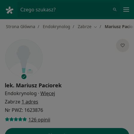
Me
Czego szukasz?
Strona Główna
Endokrynolog
Zabrze
Mariusz Pacio
Zmień miasto
lek.
Mariusz Paciorek
O specjalizacjach
Endokrynolog
·
Więcej
Zabrze
1 adres
Nr PWZ: 1623876
126 opinii