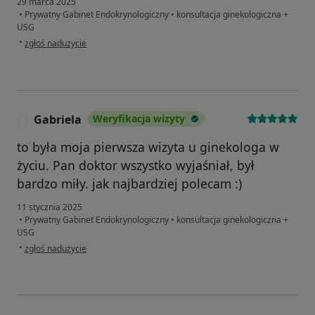
29 marca 2025
•
Prywatny Gabinet Endokrynologiczny
•
konsultacja ginekologiczna +
USG
w opinii użytkownika Agata
•
zgłoś nadużycie
Gabriela
Weryfikacja wizyty
G
to była moja pierwsza wizyta u ginekologa w
życiu. Pan doktor wszystko wyjaśniał, był
bardzo miły. jak najbardziej polecam :)
11 stycznia 2025
•
Prywatny Gabinet Endokrynologiczny
•
konsultacja ginekologiczna +
USG
w opinii użytkownika Gabriela
•
zgłoś nadużycie