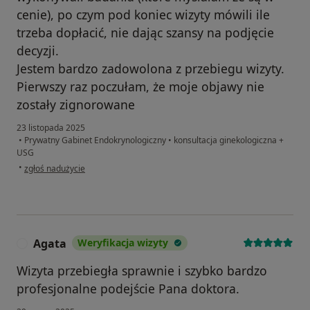
cenie), po czym pod koniec wizyty mówili ile
trzeba dopłacić, nie dając szansy na podjęcie
decyzji.
Jestem bardzo zadowolona z przebiegu wizyty.
Pierwszy raz poczułam, że moje objawy nie
zostały zignorowane
23 listopada 2025
•
Prywatny Gabinet Endokrynologiczny
•
konsultacja ginekologiczna +
USG
w opinii użytkownika Martyna W
•
zgłoś nadużycie
Agata
Weryfikacja wizyty
A
Wizyta przebiegła sprawnie i szybko bardzo
profesjonalne podejście Pana doktora.