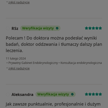
w opinii użytkownika Irena
•
zgłoś nadużycie
RSz
Weryfikacja wizyty
R
Polecam ! Do doktora można podesłać wyniki
badań, doktor oddzwania i tłumaczy dalszy plan
leczenia.
11 lutego 2024
•
Prywatny Gabinet Endokrynologiczny
•
Konsultacja endokrynologiczna
w opinii użytkownika RSz
•
zgłoś nadużycie
Aleksandra
Weryfikacja wizyty
A
Jak zawsze punktualnie, profesjonalnie i dużym