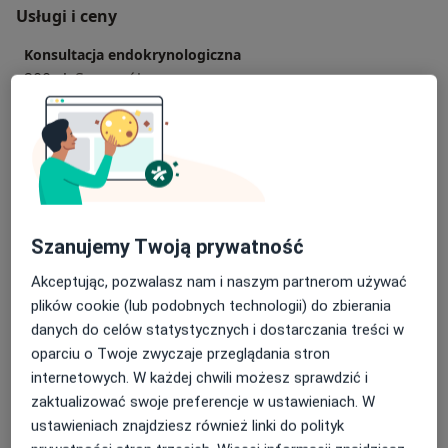
Usługi i ceny
Konsultacja endokrynologiczna
200 zł
Szczegóły
Konsultacja ginekologiczna
200 zł
Szczegóły
Konsultacja ginekologiczna + USG
270 zł
Szczegóły
Szanujemy Twoją prywatność
Akceptując, pozwalasz nam i naszym partnerom używać
Cytologia
plików cookie (lub podobnych technologii) do zbierania
80 zł
Szczegóły
danych do celów statystycznych i dostarczania treści w
oparciu o Twoje zwyczaje przeglądania stron
Konsultacja endokrynologiczna + USG tarczycy
internetowych. W każdej chwili możesz sprawdzić i
270 zł
Szczegóły
zaktualizować swoje preferencje w ustawieniach. W
ustawieniach znajdziesz również linki do polityk
+ 5 usług