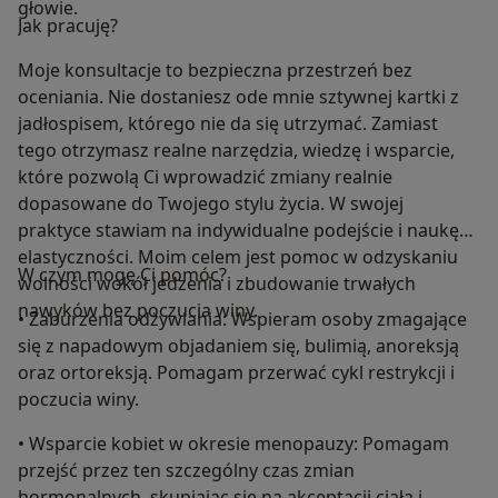
głowie.
Jak pracuję?
Moje konsultacje to bezpieczna przestrzeń bez
oceniania. Nie dostaniesz ode mnie sztywnej kartki z
jadłospisem, którego nie da się utrzymać. Zamiast
tego otrzymasz realne narzędzia, wiedzę i wsparcie,
które pozwolą Ci wprowadzić zmiany realnie
dopasowane do Twojego stylu życia. W swojej
praktyce stawiam na indywidualne podejście i naukę
elastyczności. Moim celem jest pomoc w odzyskaniu
W czym mogę Ci pomóc?
wolności wokół jedzenia i zbudowanie trwałych
nawyków bez poczucia winy.
• Zaburzenia odżywiania: Wspieram osoby zmagające
się z napadowym objadaniem się, bulimią, anoreksją
oraz ortoreksją. Pomagam przerwać cykl restrykcji i
poczucia winy.
• Wsparcie kobiet w okresie menopauzy: Pomagam
przejść przez ten szczególny czas zmian
hormonalnych, skupiając się na akceptacji ciała i