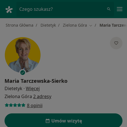
Me
Czego szukasz?
Strona Główna
Dietetyk
Zielona Góra
Maria Tarczew
Zmień miasto
Maria Tarczewska-Sierko
O specjalizacjach
Dietetyk
·
Więcej
Zielona Góra
2 adresy
8 opinii
Umów wizytę