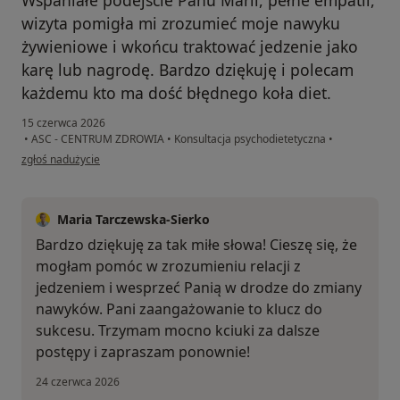
Wspaniałe podejście Panu Marii, pełne empatii,
wizyta pomigła mi zrozumieć moje nawyku
żywieniowe i wkońcu traktować jedzenie jako
karę lub nagrodę. Bardzo dziękuję i polecam
każdemu kto ma dość błędnego koła diet.
15 czerwca 2026
•
ASC - CENTRUM ZDROWIA
•
Konsultacja psychodietetyczna
•
w opinii użytkownika Magda
zgłoś nadużycie
Maria Tarczewska-Sierko
Bardzo dziękuję za tak miłe słowa! Cieszę się, że
mogłam pomóc w zrozumieniu relacji z
jedzeniem i wesprzeć Panią w drodze do zmiany
nawyków. Pani zaangażowanie to klucz do
sukcesu. Trzymam mocno kciuki za dalsze
postępy i zapraszam ponownie!
24 czerwca 2026