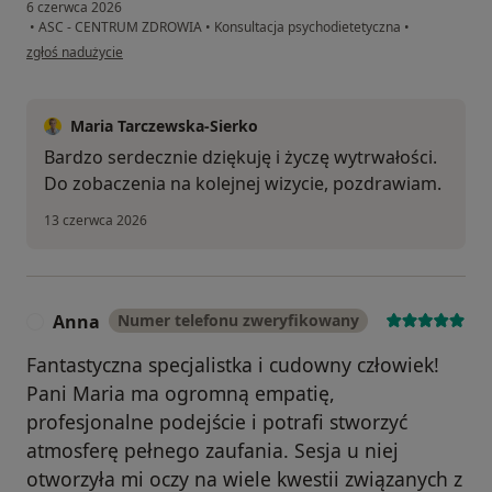
6 czerwca 2026
•
ASC - CENTRUM ZDROWIA
•
Konsultacja psychodietetyczna
•
w opinii użytkownika Pacjent
zgłoś nadużycie
Maria Tarczewska-Sierko
Bardzo serdecznie dziękuję i życzę wytrwałości.
Do zobaczenia na kolejnej wizycie, pozdrawiam.
13 czerwca 2026
Anna
Numer telefonu zweryfikowany
A
Fantastyczna specjalistka i cudowny człowiek!
Pani Maria ma ogromną empatię,
profesjonalne podejście i potrafi stworzyć
atmosferę pełnego zaufania. Sesja u niej
otworzyła mi oczy na wiele kwestii związanych z