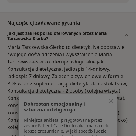
Najczęściej zadawane pytania
Jaki jest zakres porad oferowanych przez Maria
Tarczewska-Sierko?
Maria Tarczewska-Sierko to dietetyk. Na podstawie
swojego doświadczenia i wykształcenia Maria
Tarczewska-Sierko oferuje usługi takie jak:
Konsultacja dietetyczna, jadłospis 14-dniowy,
jadłospis 7-dniowy, Zalecenia żywieniowe w formie
PDF wraz z suplementacją, dietetyk dla nastolatków,
Konsultacja dietetyczna - 2 osoby (kolejna wizyta),
Konsultacja dietetyczna - 2 osoby (pierwsza wizyta),
Dobrostan emocjonalny i
konsultacja dietetyczna dla par (kolejna wizyta),
sztuczna inteligencja
konsultacja dietetyczna dla par (pierwsza wizyta),
Konsultacja dietetyczna dla rodzin (rodzice+dziecko)
Niniejsza ankieta, przygotowana przez
zespół Patient Care Doctoralia, ma na celu
kolejna wizyta.
lepsze zrozumienie, w jaki sposób ludzie