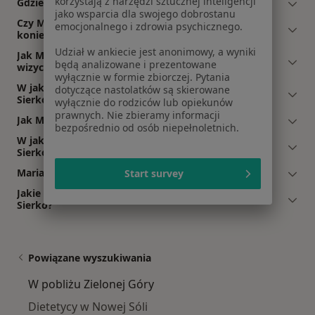
korzystają z narzędzi sztucznej inteligencji
Gdzie Maria Tarczewska-Sierko ma swój gabinet?
jako wsparcia dla swojego dobrostanu
Czy Maria Tarczewska-Sierko przyjmuje online, bez
emocjonalnego i zdrowia psychicznego.
konieczności pojawiania się w placówce?
Udział w ankiecie jest anonimowy, a wyniki
Jak Maria Tarczewska-Sierko akceptuje płatności po
będą analizowane i prezentowane
wizycie?
wyłącznie w formie zbiorczej. Pytania
W jakich językach konsultuje Maria Tarczewska-
dotyczące nastolatków są skierowane
Sierko?
wyłącznie do rodziców lub opiekunów
prawnych. Nie zbieramy informacji
Jak Maria Tarczewska-Sierko umawia wizyty?
bezpośrednio od osób niepełnoletnich.
W jakich godzinach przyjmuje Maria Tarczewska-
Sierko?
Maria Tarczewska-Sierko: co mówią pacjenci?
Start survey
Jakie ubezpieczenia akceptuje Maria Tarczewska-
Sierko?
Powiązane wyszukiwania
W pobliżu Zielonej Góry
Dietetycy w Nowej Sóli