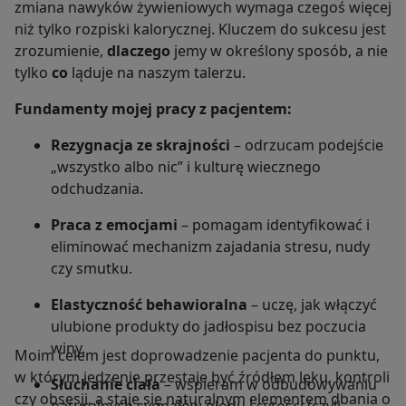
zmiana nawyków żywieniowych wymaga czegoś więcej
niż tylko rozpiski kalorycznej. Kluczem do sukcesu jest
zrozumienie,
dlaczego
jemy w określony sposób, a nie
tylko
co
ląduje na naszym talerzu.
Fundamenty mojej pracy z pacjentem:
Rezygnacja ze skrajności
– odrzucam podejście
„wszystko albo nic” i kulturę wiecznego
odchudzania.
Praca z emocjami
– pomagam identyfikować i
eliminować mechanizm zajadania stresu, nudy
czy smutku.
Elastyczność behawioralna
– uczę, jak włączyć
ulubione produkty do jadłospisu bez poczucia
winy.
Moim celem jest doprowadzenie pacjenta do punktu,
w którym jedzenie przestaje być źródłem lęku, kontroli
Słuchanie ciała
– wspieram w odbudowywaniu
czy obsesji, a staje się naturalnym elementem dbania o