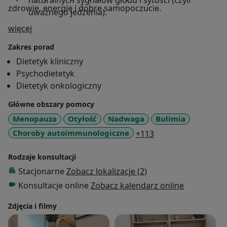
naturalnych sygnałów głodu i sytości (czyli
zdrowie, energię i dobre samopoczucie.
uważnego jedzenia).
a11y_sr_treatment_approach
więcej
Indywidualne tempo
– dopasowuję proces
zmian do zasobów psychicznych i stylu życia
Zakres porad
pacjenta.
Dietetyk kliniczny
Psychodietetyk
Dietetyk onkologiczny
Główne obszary pomocy
Menopauza
Otyłość
Nadwaga
Bulimia
a11y_sr_more_dise
Choroby autoimmunologiczne
+113
Rodzaje konsultacji
Stacjonarne
Zobacz lokalizacje (2)
Konsultacje online
Zobacz kalendarz online
Zdjęcia i filmy