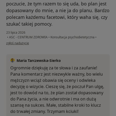
poczucie, że tym razem to się uda, bo plan jest
dopasowany do mnie, a nie ja do planu. Bardzo
polecam każdemu facetowi, który waha się, czy
szukać takiej pomocy.
23 lipca 2026
•
ASC - CENTRUM ZDROWIA
•
Konsultacja psychodietetyczna
•
w opinii użytkownika Marcin
zgłoś nadużycie
Maria Tarczewska-Sierko
Ogromnie dziękuję za te słowa i za zaufanie!
Pana komentarz jest niezwykle ważny, bo wielu
mężczyzn wciąż obawia się oceny i odwleka
decyzję o wizycie. Cieszę się, że poczuł Pan ulgę,
jest to dowód na to, że plan został dopasowany
do Pana życia, a nie odwrotnie i ma on dużą
szansę na sukces. Małe, stabilne kroki to klucz
do trwałej zmiany. Trzymam kciuki!