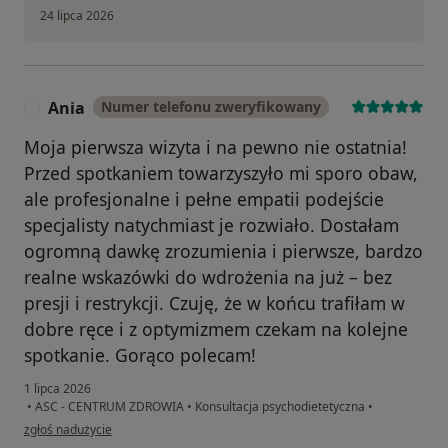
24 lipca 2026
Ania
Numer telefonu zweryfikowany
A
Moja pierwsza wizyta i na pewno nie ostatnia!
Przed spotkaniem towarzyszyło mi sporo obaw,
ale profesjonalne i pełne empatii podejście
specjalisty natychmiast je rozwiało. Dostałam
ogromną dawkę zrozumienia i pierwsze, bardzo
realne wskazówki do wdrożenia na już – bez
presji i restrykcji. Czuję, że w końcu trafiłam w
dobre ręce i z optymizmem czekam na kolejne
spotkanie. Gorąco polecam!
1 lipca 2026
•
ASC - CENTRUM ZDROWIA
•
Konsultacja psychodietetyczna
•
w opinii użytkownika Ania
zgłoś nadużycie