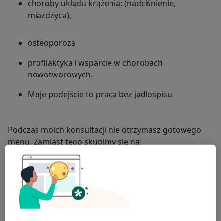
choroby układu krążenia: (nadciśnienie,
miażdżyca),
osteoporoza
profilaktyka i wsparcie w chorobach
nowotworowych.
Moje podejście to praca bez jadłospisu
Podczas moich konsultacji nie otrzymasz gotowego
menu. Zamiast tego skupimy się na:
• Trwałej redukcji masy ciała bez efektu jojo i poczucia
straty.
• Pracą nad relacją z jedzeniem (jedzenie pod
wpływem stresu, napięcia lub nudy).
• Edukacji żywieniowej: nauczę Cię, jak czytać etykiety i
wybierać to, co najlepsze dla Twojego organizmu.
Zapraszam Cię na spotkanie, jeśli szukasz wsparcia