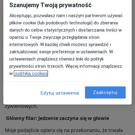
​• Budowaniu motywacji, chęci do zmian i branie
Szanujemy Twoją prywatność
opartego na wiedzy, empatii i pełnym
odpowiedzialności za własną dietę.
Akceptując, pozwalasz nam i naszym partnerom używać
• Trwałej zmianie nawyków bez poczucia straty.
zrozumieniu Twoich indywidualnych potrzeb.
plików cookie (lub podobnych technologii) do zbierania
• Zrozumieniu głodu fizjologicznego i emocjonalnego.
Wspólnie wypracujemy styl życia, który
danych do celów statystycznych i dostarczania treści w
• Odzyskaniu radości z jedzenia bez lęku i wyrzutów
oparciu o Twoje zwyczaje przeglądania stron
sumienia.
zostanie z Tobą na zawsze
internetowych. W każdej chwili możesz sprawdzić i
O mnie
więcej
zaktualizować swoje preferencje w ustawieniach. W
ustawieniach znajdziesz również linki do polityk
Podejście do żywienia
prywatności stron trzecich. Więcej informacji znajdziesz
Jako psychodietetyk łączę wiedzę o żywieniu z
w
polityka cookies
psychologią, aby pomagać ludziom budować zdrową i
trwałą relację z jedzeniem. Moje podejście nie opiera
się na restrykcyjnych dietach, lecz na zrozumieniu
Zaakceptuj
Edytuj ustawienia
emocjonalnych i behawioralnych przyczyn nawyków
żywieniowych.
Główny filar: Jedzenie zaczyna się w głowie
Moje podejście opiera się na przekonaniu, że trwała