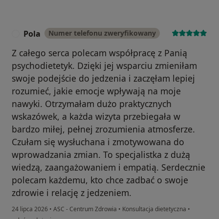
Pola
Numer telefonu zweryfikowany
P
Z całego serca polecam współpracę z Panią
psychodietetyk. Dzięki jej wsparciu zmieniłam
swoje podejście do jedzenia i zaczęłam lepiej
rozumieć, jakie emocje wpływają na moje
nawyki. Otrzymałam dużo praktycznych
wskazówek, a każda wizyta przebiegała w
bardzo miłej, pełnej zrozumienia atmosferze.
Czułam się wysłuchana i zmotywowana do
wprowadzania zmian. To specjalistka z dużą
wiedzą, zaangażowaniem i empatią. Serdecznie
polecam każdemu, kto chce zadbać o swoje
zdrowie i relację z jedzeniem.
24 lipca 2026
•
ASC - Centrum Zdrowia
•
Konsultacja dietetyczna
•
w opinii użytkownika Pola