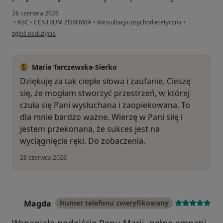
26 czerwca 2026
•
ASC - CENTRUM ZDROWIA
•
Konsultacja psychodietetyczna
•
w opinii użytkownika M.I.
zgłoś nadużycie
Maria Tarczewska-Sierko
Dziękuję za tak ciepłe słowa i zaufanie. Cieszę
się, że mogłam stworzyć przestrzeń, w której
czuła się Pani wysłuchana i zaopiekowana. To
dla mnie bardzo ważne. Wierzę w Pani siłę i
jestem przekonana, że sukces jest na
wyciągnięcie ręki. Do zobaczenia.
28 czerwca 2026
Magda
Numer telefonu zweryfikowany
M