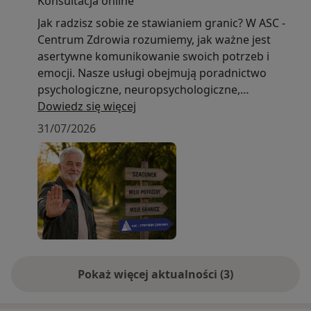
Konsultacja online
Jak radzisz sobie ze stawianiem granic? W ASC -
Centrum Zdrowia rozumiemy, jak ważne jest
asertywne komunikowanie swoich potrzeb i
emocji. Nasze usługi obejmują poradnictwo
psychologiczne, neuropsychologiczne,
dietetyczne i logopedyczne, które wspierają
Dowiedz się więcej
rozwój zdrowych relacji. Nasi eksperci pomogą Ci
31/07/2026
w budowaniu pewności siebie i umiejętności
wyrażania siebie. Zainwestuj w swoje zdrowie i
dołącz do nas, aby odkryć, jak skutecznie stawiać
granice i czerpać radość z życia!
Pokaż więcej aktualności (3)