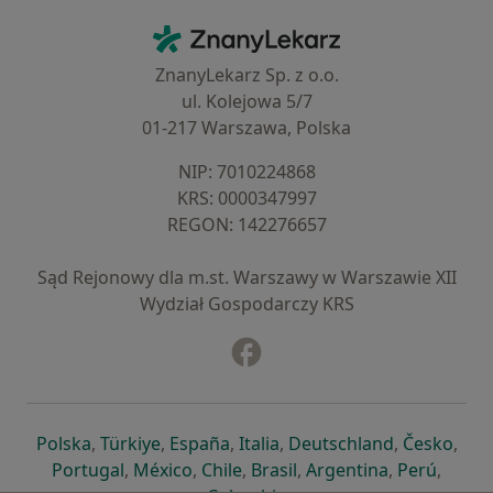
Kontakt
ZnanyLekarz - Strona główna
ZnanyLekarz Sp. z o.o.
ul. Kolejowa 5/7
01-217 Warszawa, Polska
NIP: ⁠7010224868
KRS: ⁠0000347997
REGON: ⁠142276657
Sąd Rejonowy dla m.st. Warszawy w Warszawie XII
Wydział Gospodarczy KRS
Facebook
otwiera się w nowej karcie
otwiera się w nowej karcie
otwiera się w nowej karcie
otwiera się w nowej karcie
otwiera się w nowej karci
otwiera się
otwi
Polska
,
Türkiye
,
España
,
Italia
,
Deutschland
,
Česko
,
otwiera się w nowej karcie
otwiera się w nowej karcie
otwiera się w nowej karcie
otwiera się w nowej kar
otwiera się 
otwier
Portugal
,
México
,
Chile
,
Brasil
,
Argentina
,
Perú
,