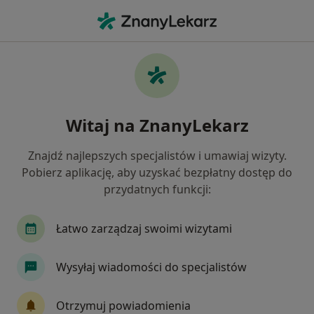
Me
Celiakia • Zielona Góra, lubuskie
Filtry
• 1
Ubezpieczenie
Map
Celiakia specjaliści w Zielonej Górze
Witaj na ZnanyLekarz
Jak działają wyniki wyszukiwania
Znajdź najlepszych specjalistów i umawiaj wizyty.
Pobierz aplikację, aby uzyskać bezpłatny dostęp do
Jakiego specjalisty szukasz?
przydatnych funkcji:
Dietetyk
Gastrolog
Internista
Neuro
Łatwo zarządzaj swoimi wizytami
Wysyłaj wiadomości do specjalistów
Otrzymuj powiadomienia