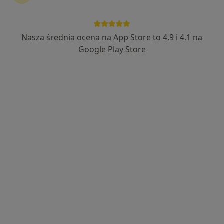
Nasza średnia ocena na App Store to 4.9 i 4.1 na
Maria Tarczewska-Sierko
Google Play Store
·
Więcej
Dietetyk
8 opinii
Adres 1
Adres 2
Online
Bolesława Chrobrego 52, Zielona Góra
•
Mapa
ASC - Centrum Zdrowia
Konsultacja dietetyczna
200 zł
Specjalista nie oferuje umawiania online pod tym adresem.
Poproś o wizytę