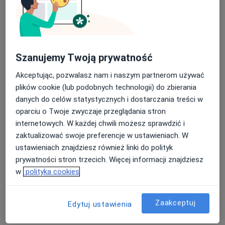
Poproś o wizytę
Szanujemy Twoją prywatność
Akceptując, pozwalasz nam i naszym partnerom używać
plików cookie (lub podobnych technologii) do zbierania
danych do celów statystycznych i dostarczania treści w
oparciu o Twoje zwyczaje przeglądania stron
mgr Aleksandra Milicka
internetowych. W każdej chwili możesz sprawdzić i
·
Więcej
zaktualizować swoje preferencje w ustawieniach. W
Dietetyk
ustawieniach znajdziesz również linki do polityk
17 opinii
prywatności stron trzecich. Więcej informacji znajdziesz
Generała Langiewicza 37/1, Zielona Góra
•
Mapa
w
polityka cookies
ProKardio
Konsultacja dietetyczna (pierwsza wizyta)
od 200 zł
Zaakceptuj
Edytuj ustawienia
Specjalista nie oferuje umawiania online pod tym adresem.