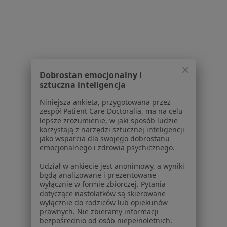
W pobliżu Zielonej Góry
Celiakia w Nowej Sóli
Celiakia w Świebodzinie
Celiakia w Wolsztynie
Dobrostan emocjonalny i
Celiakia w Głogowie
sztuczna inteligencja
Celiakia w Kożuchowie
Niniejsza ankieta, przygotowana przez
zespół Patient Care Doctoralia, ma na celu
Więcej (3)
lepsze zrozumienie, w jaki sposób ludzie
Więcej w kategorii: W pobliżu Zielonej Góry
korzystają z narzędzi sztucznej inteligencji
jako wsparcia dla swojego dobrostanu
Schorzenia w Zielonej Górze
emocjonalnego i zdrowia psychicznego.
Nadciśnienie tętnicze w Zielonej Górze
Udział w ankiecie jest anonimowy, a wyniki
będą analizowane i prezentowane
Zaburzenia rytmu serca w Zielonej Górze
wyłącznie w formie zbiorczej. Pytania
dotyczące nastolatków są skierowane
Choroby nerek w Zielonej Górze
wyłącznie do rodziców lub opiekunów
prawnych. Nie zbieramy informacji
Arytmia w Zielonej Górze
bezpośrednio od osób niepełnoletnich.