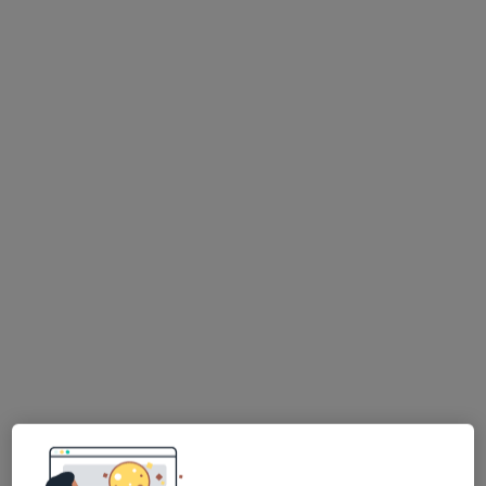
Bezpieczne płatności
mgr Wiktoria Kmiciewicz
·
Więcej
Dietetyk
29 opinii
Adres
Online
Bolesława Chrobrego 52/8, Zielona Góra
•
Mapa
ASC - CENTRUM ZDROWIA
Konsultacja dietetyczna
150 zł
Specjalista nie oferuje umawiania online pod tym adresem.