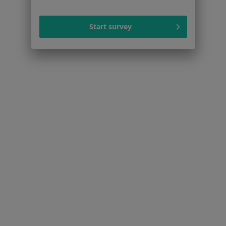
Wady serca w Zielonej Górze
Więcej (15)
Start survey
Więcej w kategorii: Schorzenia w Zielonej Gór
Celiakia Specjaliści W Zielonej Górze
Serwis
Regulamin
Polityka prywatności pacjentów
Polityka prywatności profesjonalistów
Polityka prywatności dla profesjonalistów, których
dane pozyskaliśmy samodzielnie
Polityka cookies