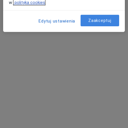
w
polityka cookies
Zaakceptuj
Edytuj ustawienia
lek. dent. Ewa Myśliwiec
·
Więcej
Stomatolog
1 opinia
aleja Niepodległości 23/107, Zielona Góra
•
Mapa
Oziemczuk Clinic
Konsultacja stomatologiczna dzieci
od 200 zł
Specjalista nie oferuje umawiania online pod tym adresem.
Poproś o wizytę