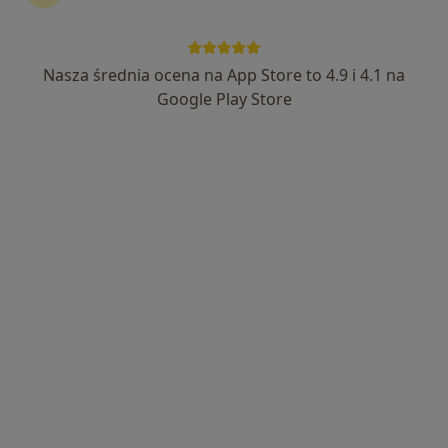
Nasza średnia ocena na App Store to 4.9 i 4.1 na
Maria Tarczewska-Sierko
Google Play Store
·
Więcej
Dietetyk
8 opinii
Adres 1
Adres 2
Online
Bolesława Chrobrego 52, Zielona Góra
•
Mapa
ASC - Centrum Zdrowia
Konsultacja dietetyczna
200 zł
Specjalista nie oferuje umawiania online pod tym adresem.
Poproś o wizytę