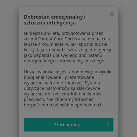
Choroby miazgi w Zielonej Górze
Nadwrażliwość zębów w Zielonej Górze
Dobrostan emocjonalny i
sztuczna inteligencja
Więcej (15)
Więcej w kategorii: Schorzenia w Zielonej Gór
Niniejsza ankieta, przygotowana przez
zespół Patient Care Doctoralia, ma na celu
lepsze zrozumienie, w jaki sposób ludzie
korzystają z narzędzi sztucznej inteligencji
Choroby Błon Śluzowych Specjaliści W Zielonej Górze
jako wsparcia dla swojego dobrostanu
emocjonalnego i zdrowia psychicznego.
Udział w ankiecie jest anonimowy, a wyniki
będą analizowane i prezentowane
wyłącznie w formie zbiorczej. Pytania
dotyczące nastolatków są skierowane
Serwis
wyłącznie do rodziców lub opiekunów
prawnych. Nie zbieramy informacji
bezpośrednio od osób niepełnoletnich.
Regulamin
Polityka prywatności pacjentów
Polityka prywatności profesjonalistów
Start survey
Polityka prywatności dla profesjonalistów, których
dane pozyskaliśmy samodzielnie