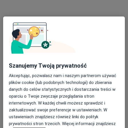
lek. dent. Izabela Roszkowska-Oleszek
Szanujemy Twoją prywatność
·
Więcej
Stomatolog
Akceptując, pozwalasz nam i naszym partnerom używać
83 opinie
plików cookie (lub podobnych technologii) do zbierania
Moniuszki 18A/U-4, Zielona Góra
•
Mapa
danych do celów statystycznych i dostarczania treści w
ArtDentica Stomatologia
oparciu o Twoje zwyczaje przeglądania stron
Chirurgia stomatologiczna
od 300 zł
internetowych. W każdej chwili możesz sprawdzić i
zaktualizować swoje preferencje w ustawieniach. W
Specjalista nie oferuje umawiania online pod tym adresem.
ustawieniach znajdziesz również linki do polityk
Poproś o wizytę
prywatności stron trzecich. Więcej informacji znajdziesz