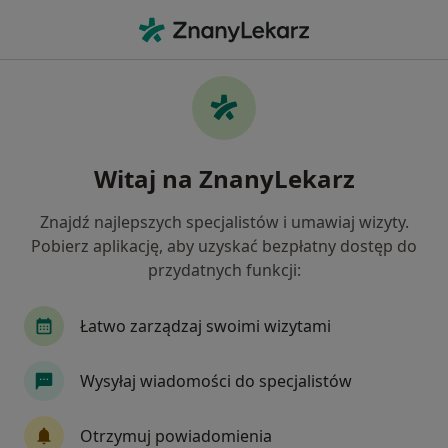
Me
Choroby Błon Śluzowych • Zielona Góra, lubuskie
Filtry
• 1
Mapa
Choroby błon śluzowych specjaliści w
Witaj na ZnanyLekarz
Zielonej Górze
Jak działają wyniki wyszukiwania
Znajdź najlepszych specjalistów i umawiaj wizyty.
Pobierz aplikację, aby uzyskać bezpłatny dostęp do
przydatnych funkcji:
Jakiego specjalisty szukasz?
Stomatolog
Ortodonta
Dietetyk
Lek
Łatwo zarządzaj swoimi wizytami
Wysyłaj wiadomości do specjalistów
Otrzymuj powiadomienia