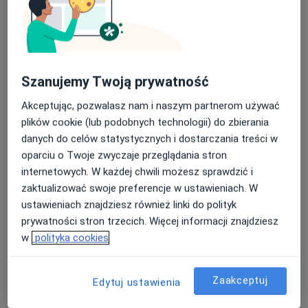
Konsultacja stomatologiczna
Szczegóły
Badania stomatologiczne
Szanujemy Twoją prywatność
Szczegóły
Akceptując, pozwalasz nam i naszym partnerom używać
Chirurgia stomatologiczna
plików cookie (lub podobnych technologii) do zbierania
Szczegóły
danych do celów statystycznych i dostarczania treści w
oparciu o Twoje zwyczaje przeglądania stron
internetowych. W każdej chwili możesz sprawdzić i
Konsultacja protetyczna
zaktualizować swoje preferencje w ustawieniach. W
Szczegóły
ustawieniach znajdziesz również linki do polityk
prywatności stron trzecich. Więcej informacji znajdziesz
Korony
w
polityka cookies
Szczegóły
+ 10 usług
Zaakceptuj
Edytuj ustawienia