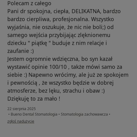
Polecam z całego
Pani dr spokojna, ciepła, DELIKATNA, bardzo
bardzo cierpliwa, profesjonalna. Wszystko
wyjaśnia, nie oszukuje, że nic nie boli;) od
samego wejścia przybijając zlęknionemu
dziecku " piątkę " buduje z nim relacje i
zaufanie :)
Jestem ogromnie wdzięczna, bo syn kazał
wystawić opinie 100/10 , także mówi samo za
siebie :) Napewno wrócimy, ale już ze spokojem
i pewnością , że wszystko będzie w dobrej
atmosferze, bez lęku, strachu i obaw :)
Dziękuję to za mało !
22 sierpnia 2025
•
Bueno Dental Stomatologia
•
Stomatologia zachowawcza
•
w opinii użytkownika Mama dzielnego 8 latka
zgłoś nadużycie