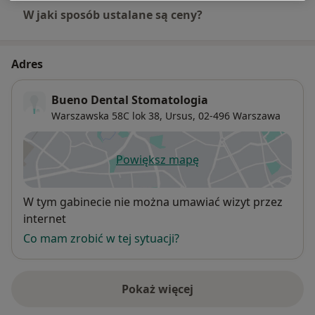
W jaki sposób ustalane są ceny?
Adres
Bueno Dental Stomatologia
Warszawska 58C lok 38,
Ursus
, 02-496
Warszawa
Powiększ mapę
otwiera się w nowej karcie
Dostępność
W tym gabinecie nie można umawiać wizyt przez
internet
Co mam zrobić w tej sytuacji?
Pokaż więcej
o adresie