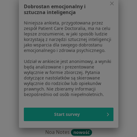
Centrum prasowe
Dobrostan emocjonalny i
sztuczna inteligencja
Kontakt
Niniejsza ankieta, przygotowana przez
Dla pacjentów
zespół Patient Care Doctoralia, ma na celu
lepsze zrozumienie, w jaki sposób ludzie
Lekarze
korzystają z narzędzi sztucznej inteligencji
Placówki medyczne
jako wsparcia dla swojego dobrostanu
Pytania i odpowiedzi
emocjonalnego i zdrowia psychicznego.
Usługi i zabiegi
Udział w ankiecie jest anonimowy, a wyniki
Choroby
będą analizowane i prezentowane
Pomoc
wyłącznie w formie zbiorczej. Pytania
dotyczące nastolatków są skierowane
Aplikacje mobilne
wyłącznie do rodziców lub opiekunów
Blog dla pacjentów
prawnych. Nie zbieramy informacji
bezpośrednio od osób niepełnoletnich.
Dla profesjonalistów
Cennik
Start survey
Dla lekarzy
Dla placówek medycznych
Noa Notes
nowość