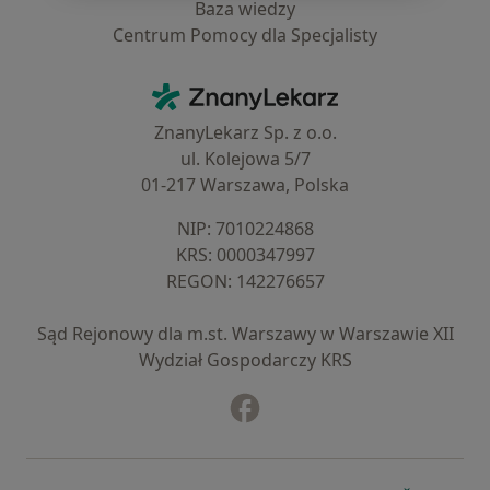
Baza wiedzy
Centrum Pomocy dla Specjalisty
Kontakt
ZnanyLekarz - Strona główna
ZnanyLekarz Sp. z o.o.
ul. Kolejowa 5/7
01-217 Warszawa, Polska
NIP: ⁠7010224868
KRS: ⁠0000347997
REGON: ⁠142276657
Sąd Rejonowy dla m.st. Warszawy w Warszawie XII
Wydział Gospodarczy KRS
Facebook
otwiera się w nowej karcie