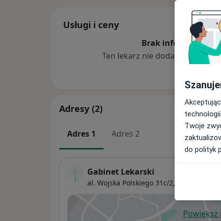
Usługi i ceny
Brak informacji o u
Ten lekarz nie dodał jeszcze inf
Szanuje
Akceptując
Adresy (2)
technologii
Twoje zwyc
Adres 1
Adres 2
zaktualizo
do polityk 
Gabinet Lekarski
al. Wojska Polskiego 31c/2,
Strzyża
, 80-
Powiększ
ot