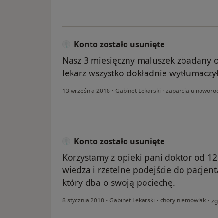
Konto zostało usunięte
Nasz 3 miesięczny maluszek zbadany o
lekarz wszystko dokładnie wytłumaczy
13 września 2018
•
Gabinet Lekarski
•
zaparcia u noworo
Konto zostało usunięte
Korzystamy z opieki pani doktor od 12 
wiedza i rzetelne podejście do pacje
który dba o swoją pociechę.
w 
8 stycznia 2018
•
Gabinet Lekarski
•
chory niemowlak
•
zg