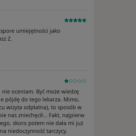
 spore umiejętności jako
sz Z.
ięte
i nie oceniam. Być może wiedzę
ie pójdę do tego lekarza. Mimo,
ńcu wizyta odpłatna), to sposób w
e nas zniechęcił... Fakt, najpierw
tego, skoro potem nie dała mi już
 na niedoczynność tarczycy.