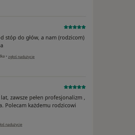
d stóp do głów, a nam (rodzicom)
ła
w opinii użytkownika Konto zostało usunięte
dka
•
zgłoś nadużycie
lat, zawsze pełen profesjonalizm ,
nta. Polecam każdemu rodzicowi
opinii użytkownika Konto zostało usunięte
łoś nadużycie