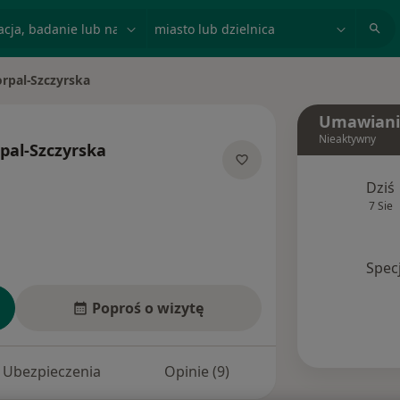
acja, badanie lub nazwisko
miasto lub dzielnica
rpal-Szczyrska
Umawiani
Nieaktywny
pal-Szczyrska
alizacjach
Dziś
7 Sie
Spec
Poproś o wizytę
Ubezpieczenia
Opinie (9)