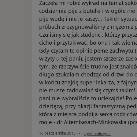
Zaczęła mi robić wykład na temat sokó
codziennie pije z butelki i w ogóle nie
pije wodę i nie je kaszy... Takich sytua
próbach zrezygnowaliśmy z mężem z pr
Czuliśmy się jak studenci, którzy przysz
cicho i przytakiwać, bo ona i tak wie naj
Gdy czytam te opinie pełne zachwytu (
wizyty u tej pani), jestem szczerze zas
tym, że rzeczywiście trudno jest znaleź
długo szukałam chodząc od drzwi do dr
w końcu znajdę super lekarza, z fajnym
nie muszę zadowalać się czymś takim! I 
pani nie wybraliście to uciekajcie! 
dziecięcą, przy okazji fantastyczną pe
która z miejsca podbija serca rodziców
moje - dr Altembasach-Minkowska (pr
w opinii użytkownika Konto zost
16 października 2013
•
•
•
zgłoś nadużycie