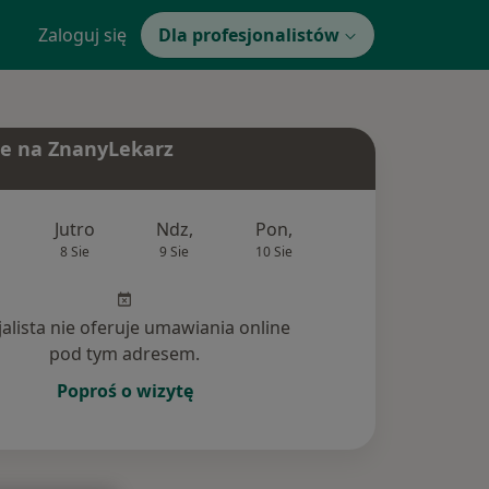
Zaloguj się
Dla profesjonalistów
e na ZnanyLekarz
Jutro
Ndz,
Pon,
Wt,
Śr,
8 Sie
9 Sie
10 Sie
11 Sie
12 Si
jalista nie oferuje umawiania online
pod tym adresem.
Poproś o wizytę