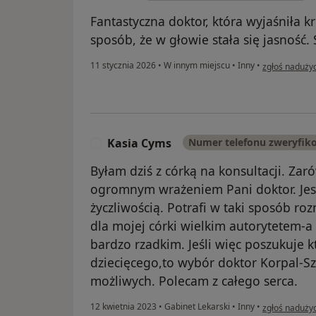
Fantastyczna doktor, która wyjaśniła k
sposób, że w głowie stała się jasność.
w opinii użyt
11 stycznia 2026
•
W innym miejscu
•
Inny
•
zgłoś naduży
Kasia Cyms
Numer telefonu zweryfik
K
Byłam dziś z córką na konsultacji. Zar
ogromnym wrażeniem Pani doktor. Jest
życzliwością. Potrafi w taki sposób roz
dla mojej córki wielkim autorytetem-a 
bardzo rzadkim. Jeśli więc poszukuje
dziecięcego,to wybór doktor Korpal-Szc
możliwych. Polecam z całego serca.
w opinii użyt
12 kwietnia 2023
•
Gabinet Lekarski
•
Inny
•
zgłoś naduży