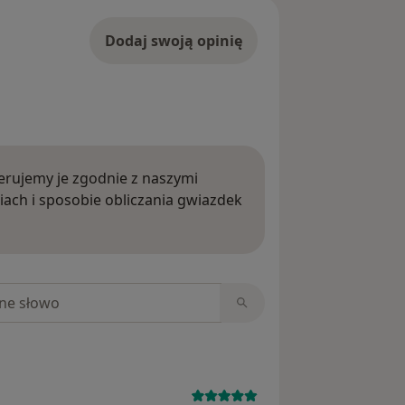
Dodaj swoją opinię
rujemy je zgodnie z naszymi
iach i sposobie obliczania gwiazdek
ięcej o opiniach
niach