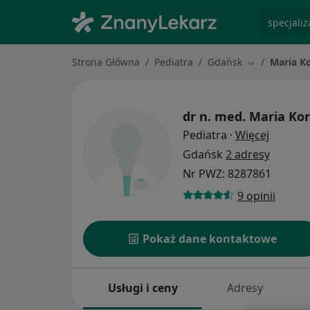
specjaliz
Strona Główna
Pediatra
Gdańsk
Maria Ko
Zmień miasto
dr n. med.
Maria Kor
O specj
Pediatra
·
Więcej
Gdańsk
2 adresy
Nr PWZ: 8287861
9 opinii
Pokaż dane kontaktowe
Usługi i ceny
Adresy