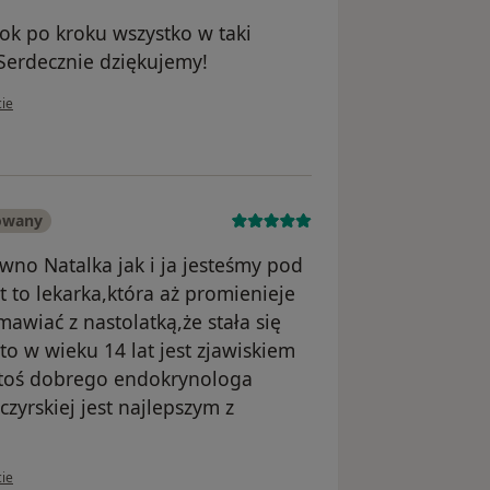
rok po kroku wszystko w taki
 Serdecznie dziękujemy!
kownika Asia
cie
owany
ówno Natalka jak i ja jesteśmy pod
 to lekarka,która aż promienieje
mawiać z nastolatką,że stała się
to w wieku 14 lat jest zjawiskiem
 ktoś dobrego endokrynologa
zyrskiej jest najlepszym z
kownika Kasia Cyms
cie