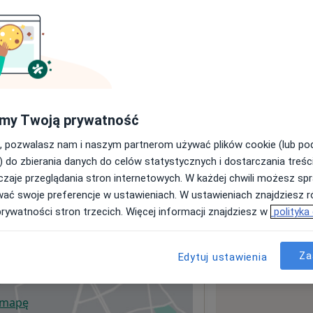
sługach i cenach
ormacji o usługach i cenach.
my Twoją prywatność
, pozwalasz nam i naszym partnerom używać plików cookie (lub p
) do zbierania danych do celów statystycznych i dostarczania treśc
zaje przeglądania stron internetowych. W każdej chwili możesz spr
wać swoje preferencje w ustawieniach. W ustawieniach znajdziesz ró
prywatności stron trzecich. Więcej informacji znajdziesz w
polityka
Za
Edytuj ustawienia
268
Gdańsk
 mapę
wiera się w nowej karcie