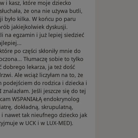
w i kasz, które moje dziecko
 słuchała, że ona nie używa butli,
cji było kilka. W końcu po paru
ób jakiejkolwiek dyskusji.
li na egzamin i już lepiej siedzieć
lepiej...
które po części skłoniły mnie do
koczona... Tłumaczę sobie to tylko
ć dobrego lekarza, ja też dość
zwi. Ale wciąż liczyłam na to, że
 podejściem do rodzica i dziecka i
znalazłam. Jeśli jeszcze się do tej
Polecam WSPANIAŁĄ endokrynolog
diatrę, dokładną, skrupulatną,
 i nawet tak nieufnego dziecko jak
zyjmuje w UCK i w LUX-MED).
ało usunięte