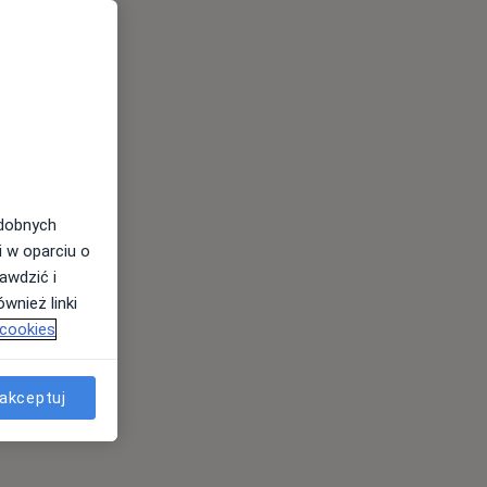
odobnych
i w oparciu o
awdzić i
wnież linki
 cookies
akceptuj