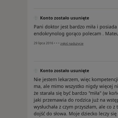
Konto zostało usunięte
Pani doktor jest bardzo miła i posiada
endokrynolog gorąco polecam . Mateu
w opinii użytkownika Konto zostało usun
29 lipca 2016
•
•
•
zgłoś nadużycie
Konto zostało usunięte
Nie jestem lekarzem, więc kompetencj
ma, ale mimo wszystko nigdy więcej n
że starała się być bardzo "miła" (w ko
jaki przemawia do rodzica już na wstępi
wysłuchała z czym przyszłam, ale co z 
dojść do słowa. Moje dziecko leczy się