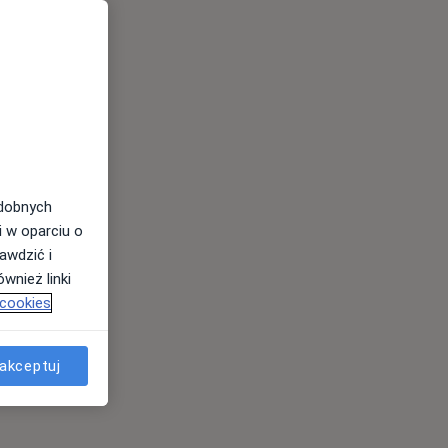
odobnych
i w oparciu o
awdzić i
wnież linki
 cookies
akceptuj