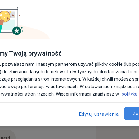
izjomedic Biernacki” założony został w
braci fizjoterapeutów – Marka i
um Medicum im. Ludwika Rydygiera w
om pacjenta, obecnie do dyspozycji
my Twoją prywatność
 Osowej Górze w Bydgoszczy oraz w
, pozwalasz nam i naszym partnerom używać plików cookie (lub p
) do zbierania danych do celów statystycznych i dostarczania treśc
 kompleksowe usługi
zaje przeglądania stron internetowych. W każdej chwili możesz spr
oświadczeniu i najskuteczniejszych
wać swoje preferencje w ustawieniach. W ustawieniach znajdziesz ró
y się w kompleksowym leczeniu
prywatności stron trzecich. Więcej informacji znajdziesz w
polityka
Przeprowadzamy również zabiegi z
dycznej oraz szerokiej oferty masaży
w
Wady postawy
 fizykalnej. Naszym priorytetem w
Za
Edytuj ustawienia
ses
zność w przywracaniu do zdrowia
a, a także wysoka dyspozycyjność.
ęcej