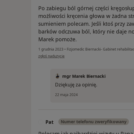
Po zabiegu ból górnej części kręgosłu
możliwości kręcenia głowa w żadna str
sumieniem polecam. Jeśli ktoś przy za
barków odczuwa ból, który nie daje n
Marek pomoże.
1 grudnia 2023
•
Fizjomedic Biernacki- Gabinet rehabilitac
w opinii użytkownika A. O.
zgłoś nadużycie
mgr Marek Biernacki
Dziękuję za opinię.
22 maja 2024
Pat
Numer telefonu zweryfikowany
P
Polecam jak najbardziej wizyty u Pana