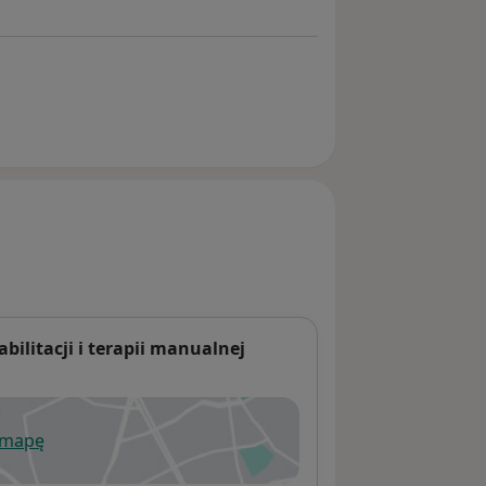
bilitacji i terapii manualnej
 mapę
wiera się w nowej karcie