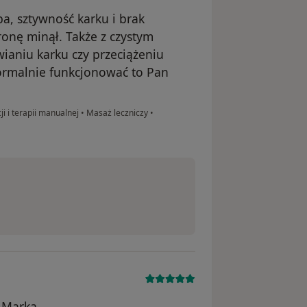
pa, sztywność karku i brak
onę minął. Także z czystym
wianiu karku czy przeciążeniu
ormalnie funkcjonować to Pan
ji i terapii manualnej
•
Masaż leczniczy
•
 Marka.