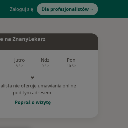
Zaloguj się
Dla profesjonalistów
e na ZnanyLekarz
Jutro
Ndz,
Pon,
Wt,
Śr,
8 Sie
9 Sie
10 Sie
11 Sie
12 Si
jalista nie oferuje umawiania online
pod tym adresem.
Poproś o wizytę