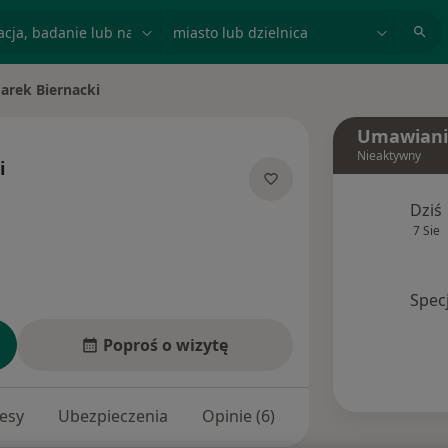
acja, badanie lub nazwisko
miasto lub dzielnica
arek Biernacki
miasto
Umawiani
Nieaktywny
i
 specjalizacjach
Dziś
7 Sie
Spec
Poproś o wizytę
esy
Ubezpieczenia
Opinie (6)