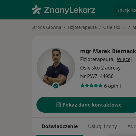
specjaliz
Strona Główna
Fizjoterapeuta
Osielsko
M
Zmień 
mgr
Marek Biernack
O
Fizjoterapeuta
·
Więcej
Osielsko
2 adresy
Nr PWZ: 44956
6 opinii
Pokaż dane kontaktowe
Doświadczenie
Usługi i ceny
Adr