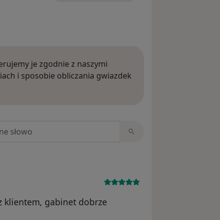
rujemy je zgodnie z naszymi
iach i sposobie obliczania gwiazdek
ięcej o opiniach
niach
z klientem, gabinet dobrze