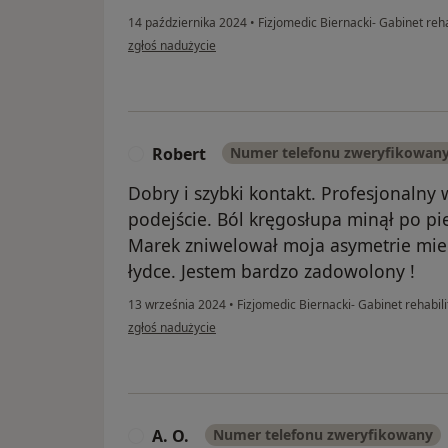
14 października 2024
•
Fizjomedic Biernacki- Gabinet rehab
w opinii użytkownika Piotr
zgłoś nadużycie
Robert
Numer telefonu zweryfikowan
R
Dobry i szybki kontakt. Profesjonalny
podejście. Ból kręgosłupa minął po p
Marek zniwelował moja asymetrie mie
łydce. Jestem bardzo zadowolony !
13 września 2024
•
Fizjomedic Biernacki- Gabinet rehabili
w opinii użytkownika Robert
zgłoś nadużycie
A. O.
Numer telefonu zweryfikowany
A