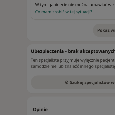
Dostępność
W tym gabinecie nie można umawiać wizy
Co mam zrobić w tej sytuacji?
Pokaż wi
o 
Ubezpieczenia - brak akceptowanyc
Ten specjalista przyjmuje wyłącznie pacje
samodzielnie lub znaleźć innego specjalist
Szukaj specjalistów 
Opinie