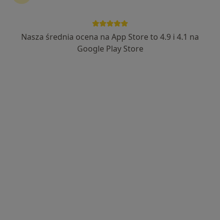
Bezpieczne płatności
mgr Jan Konstantynowicz
Nasza średnia ocena na App Store to 4.9 i 4.1 na
·
Więcej
Fizjoterapeuta
Google Play Store
49 opinii
ul. Świętokrzyska 53/2-3, Inowrocław
•
Mapa
RehaON Centrum Fizjoterapii
Konsultacja fizjoterapeutyczna
200 zł
Specjalista nie oferuje umawiania online pod tym adresem.
Poproś o wizytę