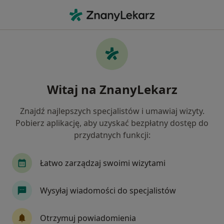
Me
Fizjoterapeuta • Janikowo, kujawsko-pomorskie
Filtry
Ubezpieczenie
Mapa
Polecani fizjoterapeuci w Janikowie
Witaj na ZnanyLekarz
Jak działają wyniki wyszukiwania
Znajdź najlepszych specjalistów i umawiaj wizyty.
Pobierz aplikację, aby uzyskać bezpłatny dostęp do
Wybierz swoje ubezpieczenie
przydatnych funkcji:
Łatwo zarządzaj swoimi wizytami
Wysyłaj wiadomości do specjalistów
Otrzymuj powiadomienia