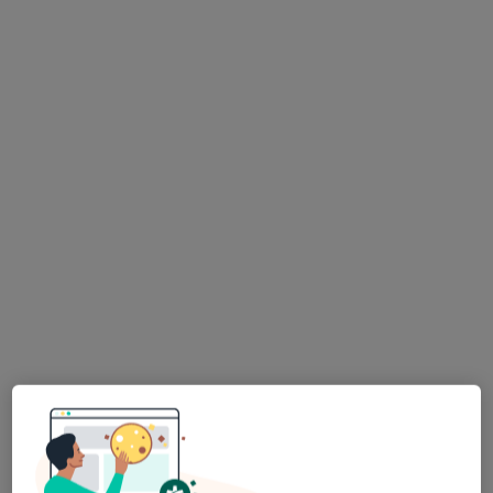
Bezpieczne płatności
mgr Milena Konstantynowicz
·
Więcej
Fizjoterapeuta, Fizjoterapeuta dziecięcy
26 opinii
ul. Świętokrzyska 53/2-3, Inowrocław
•
Mapa
RehaON Centrum Fizjoterapii
Konsultacja fizjoterapeutyczna dzieci
200 zł
Specjalista nie oferuje umawiania online pod tym adresem.
Poproś o wizytę