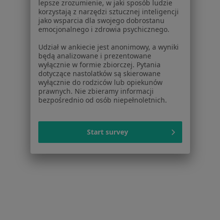
lepsze zrozumienie, w jaki sposób ludzie
W pobliżu Janikowa
korzystają z narzędzi sztucznej inteligencji
jako wsparcia dla swojego dobrostanu
Fizjoterapeuci w Bydgoszczy
emocjonalnego i zdrowia psychicznego.
Fizjoterapeuci w Toruniu
Udział w ankiecie jest anonimowy, a wyniki
będą analizowane i prezentowane
Fizjoterapeuci w Inowrocławiu
wyłącznie w formie zbiorczej. Pytania
dotyczące nastolatków są skierowane
Fizjoterapeuci w Gnieznie
wyłącznie do rodziców lub opiekunów
prawnych. Nie zbieramy informacji
Fizjoterapeuci w Osielsku
bezpośrednio od osób niepełnoletnich.
Więcej (13)
Więcej w kategorii: W pobliżu Janikowa
Start survey
Strona Główna
Fizjoterapeuta
Janikowo
Zmień miasto