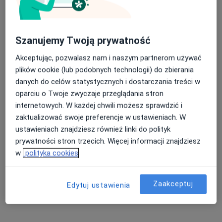
Bezpieczne płatności
Szanujemy Twoją prywatność
mgr Milena Konstantynowicz
Akceptując, pozwalasz nam i naszym partnerom używać
·
Więcej
Fizjoterapeuta, Fizjoterapeuta dziecięcy
plików cookie (lub podobnych technologii) do zbierania
26 opinii
danych do celów statystycznych i dostarczania treści w
ul. Świętokrzyska 53/2-3, Inowrocław
•
Mapa
oparciu o Twoje zwyczaje przeglądania stron
RehaON Centrum Fizjoterapii
internetowych. W każdej chwili możesz sprawdzić i
Konsultacja fizjoterapeutyczna dzieci
200 zł
zaktualizować swoje preferencje w ustawieniach. W
ustawieniach znajdziesz również linki do polityk
Specjalista nie oferuje umawiania online pod tym adresem.
prywatności stron trzecich. Więcej informacji znajdziesz
Poproś o wizytę
w
polityka cookies
Zaakceptuj
Edytuj ustawienia