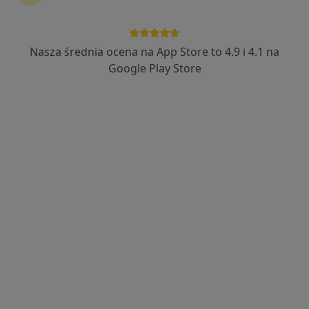
Bezpieczne płatności
mgr Jan Konstantynowicz
Nasza średnia ocena na App Store to 4.9 i 4.1 na
·
Więcej
Fizjoterapeuta
Google Play Store
49 opinii
ul. Świętokrzyska 53/2-3, Inowrocław
•
Mapa
RehaON Centrum Fizjoterapii
Konsultacja fizjoterapeutyczna
200 zł
Specjalista nie oferuje umawiania online pod tym adresem.
Poproś o wizytę