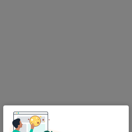
Bezpieczne płatności
mgr Natalia Ciemna
·
Więcej
Fizjoterapeuta
52 opinie
ul. Świętokrzyska 53/2-3, Inowrocław
•
Mapa
RehaON Centrum Fizjoterapii
Konsultacja fizjoterapeutyczna
200 zł
Specjalista nie oferuje umawiania online pod tym adresem.
Poproś o wizytę