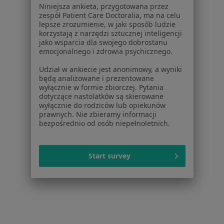
Powiązane
|
Oferty pracy -
Niniejsza ankieta, przygotowana przez
wyszukiwania
zespół Patient Care Doctoralia, ma na celu
Fizjoterapeuta
lepsze zrozumienie, w jaki sposób ludzie
W pobliżu Gniewkowa
korzystają z narzędzi sztucznej inteligencji
jako wsparcia dla swojego dobrostanu
Fizjoterapeuci w Bydgoszczy
emocjonalnego i zdrowia psychicznego.
Fizjoterapeuci w Toruniu
Udział w ankiecie jest anonimowy, a wyniki
będą analizowane i prezentowane
Fizjoterapeuci w Inowrocławiu
wyłącznie w formie zbiorczej. Pytania
dotyczące nastolatków są skierowane
Fizjoterapeuci w Osielsku
wyłącznie do rodziców lub opiekunów
prawnych. Nie zbieramy informacji
Fizjoterapeuci w Ciechocinku
bezpośrednio od osób niepełnoletnich.
Więcej (13)
Więcej w kategorii: W pobliżu Gniewkowa
Start survey
Strona Główna
Fizjoterapeuta
Gniewkowo
Zmień miasto