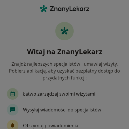
Me
Fizjoterapeuta • Gniewkowo, kujawsko-pomorskie
Filtry
Ubezpieczenie
Mapa
Polecani fizjoterapeuci w Gniewkowie
Witaj na ZnanyLekarz
Jak działają wyniki wyszukiwania
Znajdź najlepszych specjalistów i umawiaj wizyty.
Pobierz aplikację, aby uzyskać bezpłatny dostęp do
Wybierz swoje ubezpieczenie
przydatnych funkcji:
Łatwo zarządzaj swoimi wizytami
Wysyłaj wiadomości do specjalistów
Otrzymuj powiadomienia