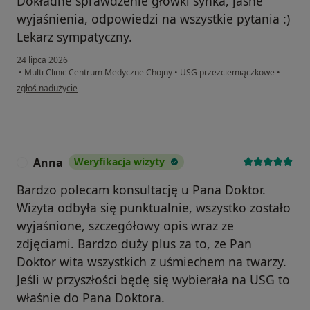
Dokładne sprawdzenie główki synka, jasne
wyjaśnienia, odpowiedzi na wszystkie pytania :)
Lekarz sympatyczny.
24 lipca 2026
•
Multi Clinic Centrum Medyczne Chojny
•
USG przezciemiączkowe
•
w opinii użytkownika A.M.
zgłoś nadużycie
Anna
Weryfikacja wizyty
A
Bardzo polecam konsultację u Pana Doktor.
Wizyta odbyła się punktualnie, wszystko zostało
wyjaśnione, szczegółowy opis wraz ze
zdjęciami. Bardzo duży plus za to, ze Pan
Doktor wita wszystkich z uśmiechem na twarzy.
Jeśli w przyszłości będę się wybierała na USG to
właśnie do Pana Doktora.