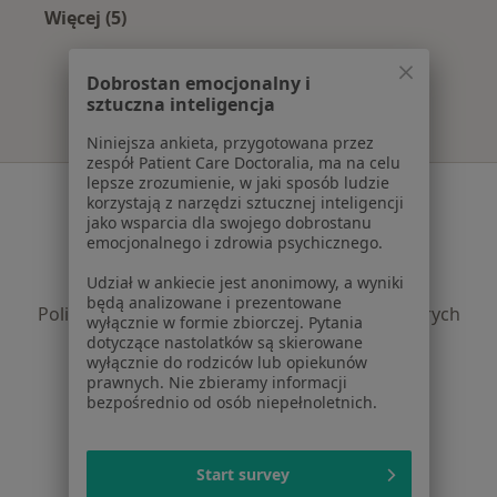
Więcej (5)
Więcej w kategorii: Najpopularniejsze ubezpie
Dobrostan emocjonalny i
sztuczna inteligencja
Niniejsza ankieta, przygotowana przez
zespół Patient Care Doctoralia, ma na celu
lepsze zrozumienie, w jaki sposób ludzie
Serwis
korzystają z narzędzi sztucznej inteligencji
jako wsparcia dla swojego dobrostanu
Regulamin
emocjonalnego i zdrowia psychicznego.
Polityka prywatności pacjentów
Udział w ankiecie jest anonimowy, a wyniki
Polityka prywatności profesjonalistów
będą analizowane i prezentowane
Polityka prywatności dla profesjonalistów, których
wyłącznie w formie zbiorczej. Pytania
dane pozyskaliśmy samodzielnie
dotyczące nastolatków są skierowane
wyłącznie do rodziców lub opiekunów
Polityka cookies
prawnych. Nie zbieramy informacji
Jak działają wyniki wyszukiwania
bezpośrednio od osób niepełnoletnich.
Dostępność
O nas
Praca
Start survey
Rekrutujemy!