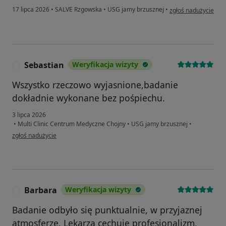
w opinii użytkownik
17 lipca 2026
•
SALVE Rzgowska
•
USG jamy brzusznej
•
zgłoś nadużycie
Sebastian
Weryfikacja wizyty
S
Wszystko rzeczowo wyjasnione,badanie
dokładnie wykonane bez pośpiechu.
3 lipca 2026
•
Multi Clinic Centrum Medyczne Chojny
•
USG jamy brzusznej
•
w opinii użytkownika Sebastian
zgłoś nadużycie
Barbara
Weryfikacja wizyty
B
Badanie odbyło się punktualnie, w przyjaznej
atmosferze. Lekarza cechuje profesjonalizm,