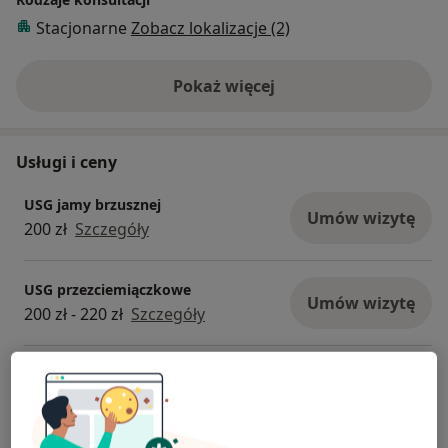
pacjentów, w tym badania przezciemiączkowe, szwów
Stacjonarne
Zobacz lokalizacje (2)
czaszkowych, jamy brzusznej, układu moczowego,
jąder, jamy opłucnowej. W pracy kieruję się
Pokaż więcej
rzetelnością, dokładnością i indywidualnym
o doświadczeniu
podejściem do każdego pacjenta, dbając o jego
komfort i zrozumienie wyników badania.
Usługi i ceny
USG jamy brzusznej
Umów wizytę
200 zł
Szczegóły
USG przezciemiączkowe
Umów wizytę
200 zł - 220 zł
Szczegóły
USG szwów czaszkowych
Umów wizytę
200 zł - 220 zł
Szczegóły