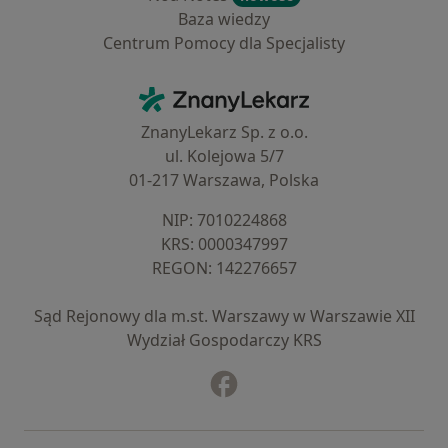
Baza wiedzy
Centrum Pomocy dla Specjalisty
Kontakt
ZnanyLekarz - Strona główna
ZnanyLekarz Sp. z o.o.
ul. Kolejowa 5/7
01-217 Warszawa, Polska
NIP: ⁠7010224868
KRS: ⁠0000347997
REGON: ⁠142276657
Sąd Rejonowy dla m.st. Warszawy w Warszawie XII
Wydział Gospodarczy KRS
Facebook
otwiera się w nowej karcie