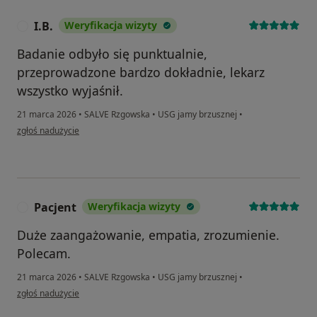
I.B.
Weryfikacja wizyty
I
Badanie odbyło się punktualnie,
przeprowadzone bardzo dokładnie, lekarz
wszystko wyjaśnił.
21 marca 2026
•
SALVE Rzgowska
•
USG jamy brzusznej
•
w opinii użytkownika I.B.
zgłoś nadużycie
Pacjent
Weryfikacja wizyty
P
Duże zaangażowanie, empatia, zrozumienie.
Polecam.
21 marca 2026
•
SALVE Rzgowska
•
USG jamy brzusznej
•
w opinii użytkownika Pacjent
zgłoś nadużycie