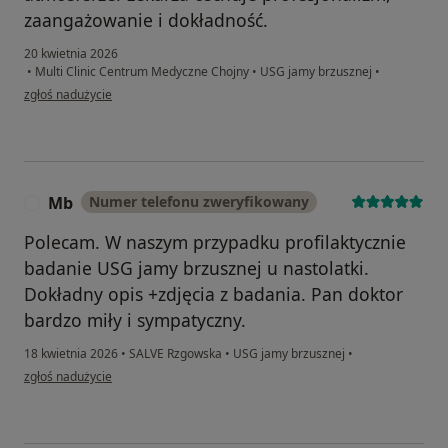
zaangażowanie i dokładność.
20 kwietnia 2026
•
Multi Clinic Centrum Medyczne Chojny
•
USG jamy brzusznej
•
w opinii użytkownika Barbara
zgłoś nadużycie
Mb
Numer telefonu zweryfikowany
M
Polecam. W naszym przypadku profilaktycznie
badanie USG jamy brzusznej u nastolatki.
Dokładny opis +zdjęcia z badania. Pan doktor
bardzo miły i sympatyczny.
18 kwietnia 2026
•
SALVE Rzgowska
•
USG jamy brzusznej
•
w opinii użytkownika Mb
zgłoś nadużycie