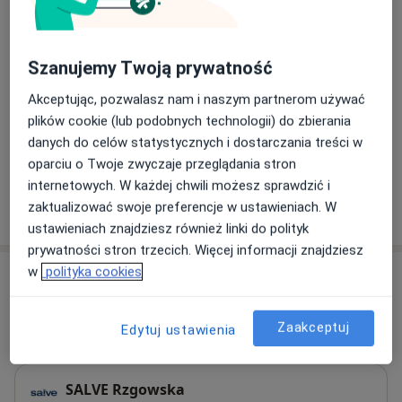
USG opłucnej
Umów wizytę
200 zł
Szczegóły
Szanujemy Twoją prywatność
USG układu moczowego
Umów wizytę
Akceptując, pozwalasz nam i naszym partnerom używać
200 zł
Szczegóły
plików cookie (lub podobnych technologii) do zbierania
danych do celów statystycznych i dostarczania treści w
+ 3 usługi
oparciu o Twoje zwyczaje przeglądania stron
internetowych. W każdej chwili możesz sprawdzić i
zaktualizować swoje preferencje w ustawieniach. W
W jaki sposób ustalane są ceny?
ustawieniach znajdziesz również linki do polityk
prywatności stron trzecich. Więcej informacji znajdziesz
w
polityka cookies
Adresy (2)
Adres 1
Adres 2
Zaakceptuj
Edytuj ustawienia
SALVE Rzgowska