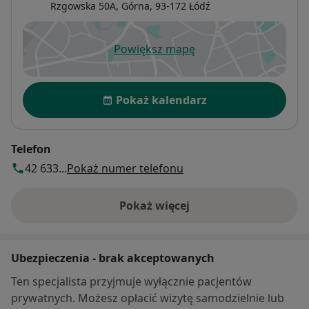
Rzgowska 50A,
Górna
, 93-172
Łódź
Powiększ mapę
otwiera się w nowej karcie
Dostępność
Pokaż kalendarz
Telefon
42 633...
Pokaż numer telefonu
Pokaż więcej
o adresie
Ubezpieczenia - brak akceptowanych
Ten specjalista przyjmuje wyłącznie pacjentów
prywatnych. Możesz opłacić wizytę samodzielnie lub