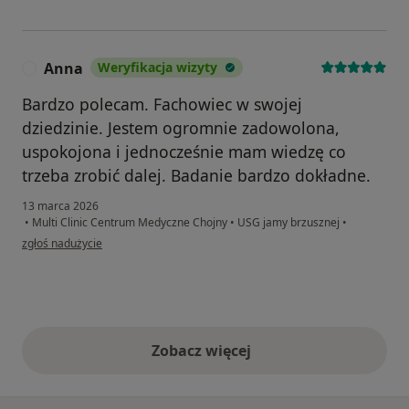
Anna
Weryfikacja wizyty
A
Bardzo polecam. Fachowiec w swojej
dziedzinie. Jestem ogromnie zadowolona,
uspokojona i jednocześnie mam wiedzę co
trzeba zrobić dalej. Badanie bardzo dokładne.
13 marca 2026
•
Multi Clinic Centrum Medyczne Chojny
•
USG jamy brzusznej
•
w opinii użytkownika Anna
zgłoś nadużycie
Zobacz więcej
opinie powyżej