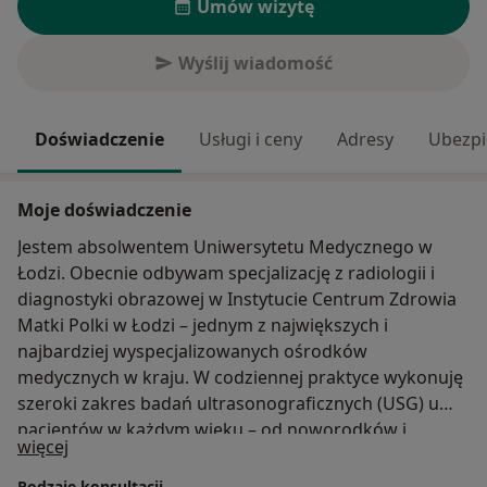
Umów wizytę
Wyślij wiadomość
Doświadczenie
Usługi i ceny
Adresy
Ubezpi
Moje doświadczenie
Jestem absolwentem Uniwersytetu Medycznego w
Łodzi. Obecnie odbywam specjalizację z radiologii i
diagnostyki obrazowej w Instytucie Centrum Zdrowia
Matki Polki w Łodzi – jednym z największych i
najbardziej wyspecjalizowanych ośrodków
medycznych w kraju. W codziennej praktyce wykonuję
szeroki zakres badań ultrasonograficznych (USG) u
pacjentów w każdym wieku – od noworodków i
O mnie
więcej
niemowląt po osoby dorosłe. Szczególne miejsce w
mojej pracy zajmuje diagnostyka najmłodszych
Rodzaje konsultacji