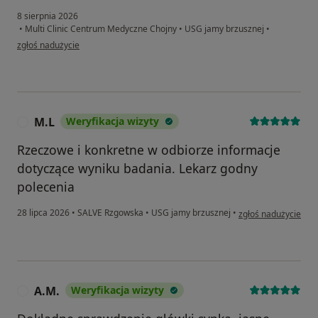
8 sierpnia 2026
•
Multi Clinic Centrum Medyczne Chojny
•
USG jamy brzusznej
•
w opinii użytkownika Róża
zgłoś nadużycie
M.L
Weryfikacja wizyty
M
Rzeczowe i konkretne w odbiorze informacje
dotyczące wyniku badania. Lekarz godny
polecenia
w opinii użytkownik
28 lipca 2026
•
SALVE Rzgowska
•
USG jamy brzusznej
•
zgłoś nadużycie
A.M.
Weryfikacja wizyty
A