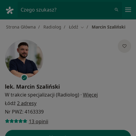
Me
Czego szukasz?
Strona Główna
Radiolog
Łódź
Marcin Szaliński
Zmień miasto
lek.
Marcin Szaliński
O specjalizacjac
W trakcie specjalizacji (Radiolog)
·
Więcej
Łódź
2 adresy
Nr PWZ: 4163339
13 opinii