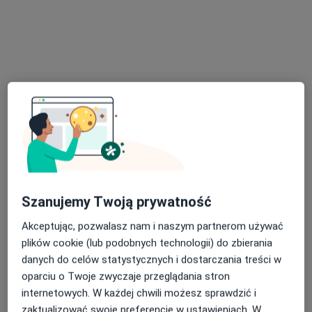
Specjalista nie oferuje umawiania online pod tym adresem.
Poproś o wizytę
lek. Natalia Lwow
Szanujemy Twoją prywatność
·
Więcej
Pediatra, W trakcie specjalizacji (Gastrolog dziecięcy)
3 opinie
Akceptując, pozwalasz nam i naszym partnerom używać
plików cookie (lub podobnych technologii) do zbierania
Sosnowa 4, Łódź
•
Mapa
danych do celów statystycznych i dostarczania treści w
Multi Clinic Centrum Medyczne Księży Młyn
oparciu o Twoje zwyczaje przeglądania stron
Konsultacja gastrologa dziecięcego
300 zł
internetowych. W każdej chwili możesz sprawdzić i
Specjalista nie oferuje umawiania online pod tym adresem.
zaktualizować swoje preferencje w ustawieniach. W