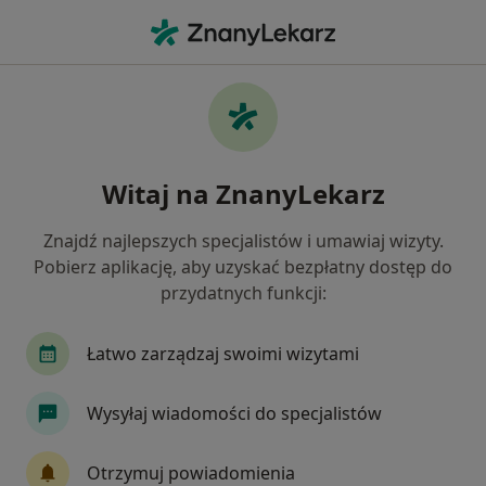
Me
Zapalenie Pęcherzyka Żółciowego • Łódź, łódzkie
Filtry
• 1
Ubezpieczenie
Map
Zapalenie pęcherzyka żółciowego specjaliści
Witaj na ZnanyLekarz
w Łodzi
Jak działają wyniki wyszukiwania
Znajdź najlepszych specjalistów i umawiaj wizyty.
Pobierz aplikację, aby uzyskać bezpłatny dostęp do
przydatnych funkcji:
Jakiego specjalisty szukasz?
Chirurg
Radiolog
Proktolog
Lekarz w
Łatwo zarządzaj swoimi wizytami
Wysyłaj wiadomości do specjalistów
Otrzymuj powiadomienia