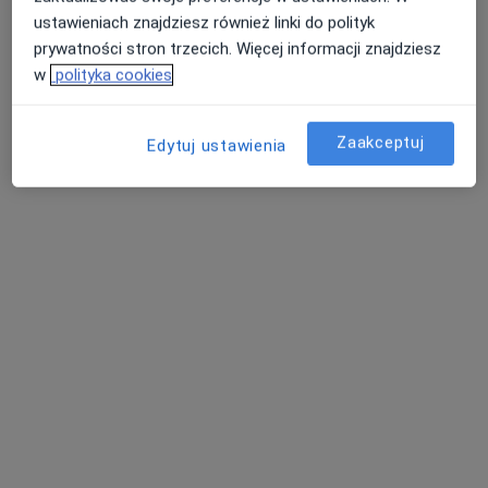
ustawieniach znajdziesz również linki do polityk
Poproś o wizytę
prywatności stron trzecich. Więcej informacji znajdziesz
w
polityka cookies
Zaakceptuj
Edytuj ustawienia
lek. Bartosz Szkaradowski
·
Więcej
W trakcie specjalizacji (Radiolog)
4 opinie
Adres 1
Adres 2
Adres 3
Rzgowska 219, Łódź
•
Mapa
Multi Clinic Centrum Medyczne Chojny