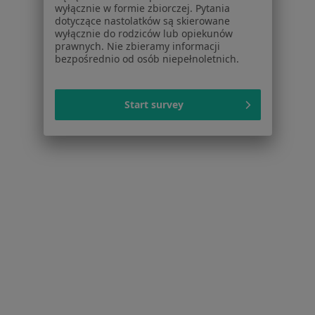
Zapalenie pęcherzyka żółciowego w Bełchatowie
wyłącznie w formie zbiorczej. Pytania
dotyczące nastolatków są skierowane
Zapalenie pęcherzyka żółciowego w Piotrkowie
wyłącznie do rodziców lub opiekunów
Trybunalskim
prawnych. Nie zbieramy informacji
bezpośrednio od osób niepełnoletnich.
Schorzenia w Łodzi
Nadciśnienie tętnicze w Łodzi
Start survey
Niewydolność serca w Łodzi
Zaburzenia rytmu serca w Łodzi
Choroba wieńcowa w Łodzi
Cukrzyca w Łodzi
Więcej (15)
Więcej w kategorii: Schorzenia w Łodzi
Zapalenie Pęcherzyka Żółciowego Specjaliści W Łodzi