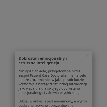
lek. Dorota
Mykhailo Tomin
lek. Michał Bobrski
Binkowska
lekarz bez
radiolog
specjalizacji
Zobacz wszystkich 17 specjalistów
Brak dostępnych specjalistów z wolnymi terminami w tym centrum medycznym.
Pokaż profil
Dobrostan emocjonalny i
1
2
3
sztuczna inteligencja
Niniejsza ankieta, przygotowana przez
Powiązane wyszukiwania
zespół Patient Care Doctoralia, ma na celu
lepsze zrozumienie, w jaki sposób ludzie
W pobliżu Łodzi
korzystają z narzędzi sztucznej inteligencji
jako wsparcia dla swojego dobrostanu
Zapalenie pęcherzyka żółciowego w Pabianicach
emocjonalnego i zdrowia psychicznego.
Zapalenie pęcherzyka żółciowego w Brzezinach
Udział w ankiecie jest anonimowy, a wyniki
będą analizowane i prezentowane