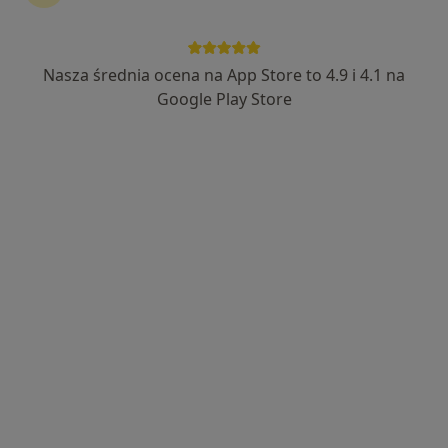
Nasza średnia ocena na App Store to 4.9 i 4.1 na
mgr inż. Maria Jagiełło
Google Play Store
·
Więcej
Dietetyk
249 opinii
Adres
Online
ul. Rzgowska 170, gab. 100, Łódź
•
Mapa
Poradnia Dietetyczna Łódź (Miejskie Centrum Medyczne Górna, gabinet 100, piętro 1.)
Konsultacja dietetyczna (pierwsza wizyta)
250 zł
Specjalista nie oferuje umawiania online pod tym adresem.
Poproś o wizytę