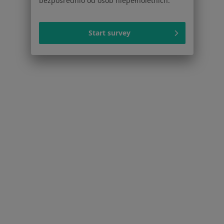
bezpośrednio od osób niepełnoletnich.
Schorzenia w Łodzi
Nadciśnienie tętnicze w Łodzi
Start survey
Niewydolność serca w Łodzi
Zaburzenia rytmu serca w Łodzi
Choroba wieńcowa w Łodzi
Cukrzyca w Łodzi
Więcej (15)
Więcej w kategorii: Schorzenia w Łodzi
Choroby Jelit Specjaliści W Łodzi