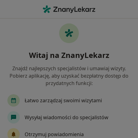
Me
Choroby Jelit • Łódź, łódzkie
Filtry
• 1
Ubezpieczenie
Map
Choroby jelit specjaliści w Łodzi
Witaj na ZnanyLekarz
Jak działają wyniki wyszukiwania
Znajdź najlepszych specjalistów i umawiaj wizyty.
Pobierz aplikację, aby uzyskać bezpłatny dostęp do
Jakiego specjalisty szukasz?
przydatnych funkcji:
Chirurg
Dietetyk
Internista
Kardiolo
Łatwo zarządzaj swoimi wizytami
Wysyłaj wiadomości do specjalistów
Otrzymuj powiadomienia