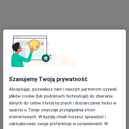
Poproś o wizytę
dr n. med. Jacek Cywiński
Szanujemy Twoją prywatność
·
Więcej
Chirurg, Bariatra
201 opinii
Akceptując, pozwalasz nam i naszym partnerom używać
plików cookie (lub podobnych technologii) do zbierania
Adres 1
Adres 2
Adres 3
Adres 4
danych do celów statystycznych i dostarczania treści w
oparciu o Twoje zwyczaje przeglądania stron
Szparagowa 10, Łódź
•
Mapa
internetowych. W każdej chwili możesz sprawdzić i
Salve Medica
zaktualizować swoje preferencje w ustawieniach. W