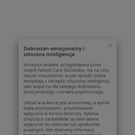
Pokaż profil
1
2
3
4
5
Powiązane wyszukiwania
Dobrostan emocjonalny i
sztuczna inteligencja
W pobliżu Łodzi
Niniejsza ankieta, przygotowana przez
Choroby jelit w Zgierzu
zespół Patient Care Doctoralia, ma na celu
lepsze zrozumienie, w jaki sposób ludzie
Choroby jelit w Pabianicach
korzystają z narzędzi sztucznej inteligencji
jako wsparcia dla swojego dobrostanu
Choroby jelit w Brzezinach
emocjonalnego i zdrowia psychicznego.
Choroby jelit w Ozorkowie
Udział w ankiecie jest anonimowy, a wyniki
będą analizowane i prezentowane
Choroby jelit w Łasku
wyłącznie w formie zbiorczej. Pytania
dotyczące nastolatków są skierowane
Więcej (2)
wyłącznie do rodziców lub opiekunów
Więcej w kategorii: W pobliżu Łodzi
prawnych. Nie zbieramy informacji