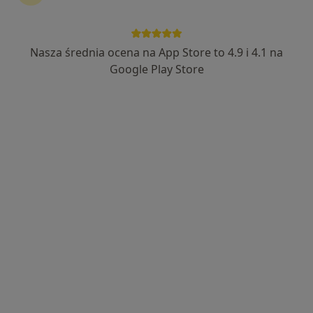
Nasza średnia ocena na App Store to 4.9 i 4.1 na
mgr inż. Maria Jagiełło
Google Play Store
·
Więcej
Dietetyk
250 opinii
Adres
Online
ul. Rzgowska 170, gab. 100, Łódź
•
Mapa
Poradnia Dietetyczna Łódź (Miejskie Centrum Medyczne Górna, gabinet 100, piętro 1.)
Konsultacja dietetyczna (pierwsza wizyta)
250 zł
Specjalista nie oferuje umawiania online pod tym adresem.
Poproś o wizytę