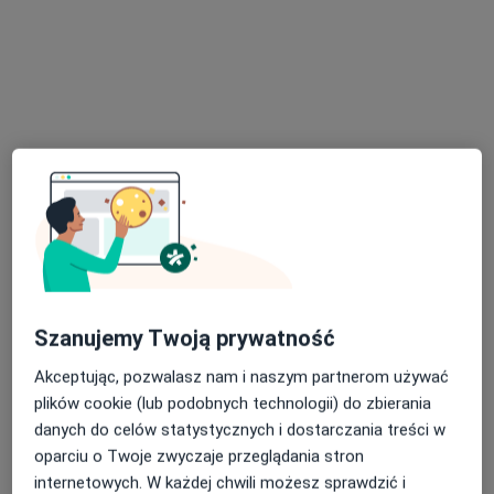
* Towarzystwo Chirurgów Polskich
* Polski Klub Koloproktologii
* Polskie Towarzystwo Ultrasonograficzne
Zobacz galerię (8)
Pokaż więcej
o doświadczeniu
Usługi i ceny
Konsultacja chirurgiczna
Umów wizytę
Szanujemy Twoją prywatność
300 zł
Szczegóły
Akceptując, pozwalasz nam i naszym partnerom używać
plików cookie (lub podobnych technologii) do zbierania
Konsultacja proktologiczna
Umów wizytę
danych do celów statystycznych i dostarczania treści w
300 zł
Szczegóły
oparciu o Twoje zwyczaje przeglądania stron
internetowych. W każdej chwili możesz sprawdzić i