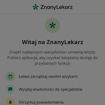
Me
Czego szukasz?
Strona Główna
Chirurg
Kraków
Marcin Nowak
Zmień miasto
Witaj na ZnanyLekarz
Znajdź najlepszych specjalistów i umawiaj wizyty.
Pobierz aplikację, aby uzyskać bezpłatny dostęp do
przydatnych funkcji:
dr n. med.
Marcin Nowak
O specjalizacjach
Chirurg
·
Więcej
Łatwo zarządzaj swoimi wizytami
Kraków
1 adres
Nr PWZ: 1962643
Wysyłaj wiadomości do specjalistów
335 opinii
Otrzymuj powiadomienia