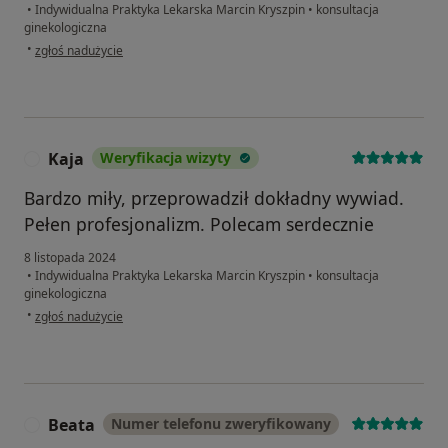
•
Indywidualna Praktyka Lekarska Marcin Kryszpin
•
konsultacja
ginekologiczna
w opinii użytkownika Ewelina P
•
zgłoś nadużycie
Kaja
Weryfikacja wizyty
K
Bardzo miły, przeprowadził dokładny wywiad.
Pełen profesjonalizm. Polecam serdecznie
8 listopada 2024
•
Indywidualna Praktyka Lekarska Marcin Kryszpin
•
konsultacja
ginekologiczna
w opinii użytkownika Kaja
•
zgłoś nadużycie
Beata
Numer telefonu zweryfikowany
B