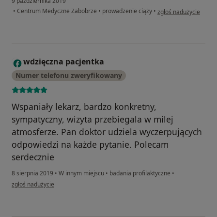
9 października 2019
w opinii użytkownika 
•
Centrum Medyczne Zabobrze
•
prowadzenie ciąży
•
zgłoś nadużycie
wdzięczna pacjentka
W
Numer telefonu zweryfikowany
Wspaniały lekarz, bardzo konkretny,
sympatyczny, wizyta przebiegala w milej
atmosferze. Pan doktor udziela wyczerpujących
odpowiedzi na każde pytanie. Polecam
serdecznie
8 sierpnia 2019
•
W innym miejscu
•
badania profilaktyczne
•
w opinii użytkownika wdzięczna pacjentka
zgłoś nadużycie