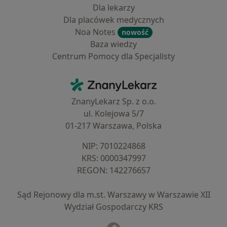
Dla lekarzy
Dla placówek medycznych
Noa Notes
nowość
Baza wiedzy
Centrum Pomocy dla Specjalisty
Kontakt
ZnanyLekarz - Strona główna
ZnanyLekarz Sp. z o.o.
ul. Kolejowa 5/7
01-217 Warszawa, Polska
NIP: ⁠7010224868
KRS: ⁠0000347997
REGON: ⁠142276657
Sąd Rejonowy dla m.st. Warszawy w Warszawie XII
Wydział Gospodarczy KRS
Facebook
otwiera się w nowej karcie