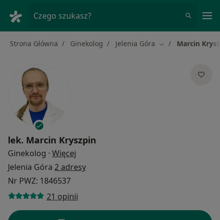
Me
Czego szukasz?
Strona Główna
Ginekolog
Jelenia Góra
Marcin Krysz
Zmień miasto
lek.
Marcin Kryszpin
O specjalizacjach
Ginekolog
·
Więcej
Jelenia Góra
2 adresy
Nr PWZ: 1846537
21 opinii