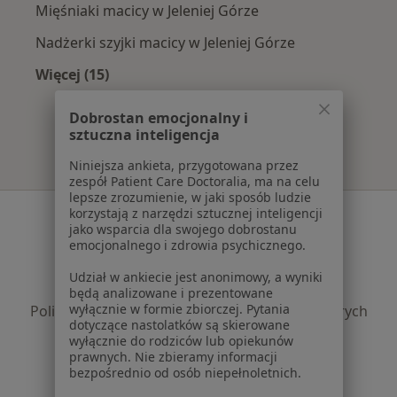
Mięśniaki macicy w Jeleniej Górze
Nadżerki szyjki macicy w Jeleniej Górze
Więcej (15)
Więcej w kategorii: Najczęście leczone chorob
Dobrostan emocjonalny i
sztuczna inteligencja
Niniejsza ankieta, przygotowana przez
zespół Patient Care Doctoralia, ma na celu
lepsze zrozumienie, w jaki sposób ludzie
Serwis
korzystają z narzędzi sztucznej inteligencji
jako wsparcia dla swojego dobrostanu
emocjonalnego i zdrowia psychicznego.
Regulamin
Polityka prywatności pacjentów
Udział w ankiecie jest anonimowy, a wyniki
Polityka prywatności profesjonalistów
będą analizowane i prezentowane
wyłącznie w formie zbiorczej. Pytania
Polityka prywatności dla profesjonalistów, których
dotyczące nastolatków są skierowane
dane pozyskaliśmy samodzielnie
wyłącznie do rodziców lub opiekunów
Polityka cookies
prawnych. Nie zbieramy informacji
bezpośrednio od osób niepełnoletnich.
Jak działają wyniki wyszukiwania
Dostępność