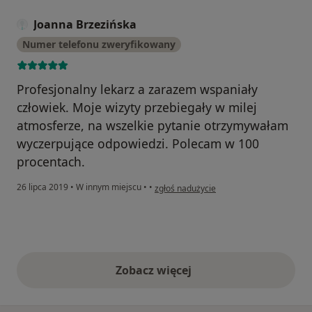
Joanna Brzezińska
Numer telefonu zweryfikowany
Profesjonalny lekarz a zarazem wspaniały
człowiek. Moje wizyty przebiegały w milej
atmosferze, na wszelkie pytanie otrzymywałam
wyczerpujące odpowiedzi. Polecam w 100
procentach.
w opinii użytkownika Joanna Brzezińska
26 lipca 2019
•
W innym miejscu
•
•
zgłoś nadużycie
Zobacz więcej
opinie powyżej