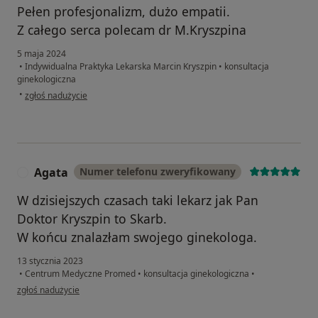
Pełen profesjonalizm, dużo empatii.
Z całego serca polecam dr M.Kryszpina
5 maja 2024
•
Indywidualna Praktyka Lekarska Marcin Kryszpin
•
konsultacja
ginekologiczna
w opinii użytkownika Beata
•
zgłoś nadużycie
Agata
Numer telefonu zweryfikowany
A
W dzisiejszych czasach taki lekarz jak Pan
Doktor Kryszpin to Skarb.
W końcu znalazłam swojego ginekologa.
13 stycznia 2023
•
Centrum Medyczne Promed
•
konsultacja ginekologiczna
•
w opinii użytkownika Agata
zgłoś nadużycie