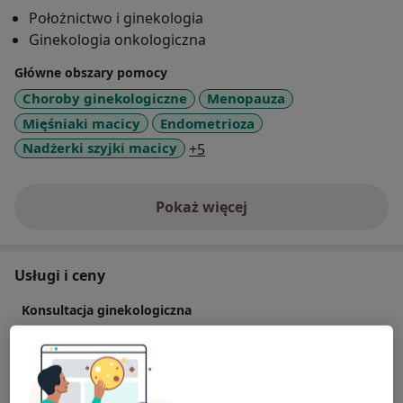
Położnictwo i ginekologia
Ginekologia onkologiczna
Główne obszary pomocy
Choroby ginekologiczne
Menopauza
Mięśniaki macicy
Endometrioza
a11y_sr_more_diseases
Nadżerki szyjki macicy
+5
Pokaż więcej
o doświadczeniu
Usługi i ceny
Konsultacja ginekologiczna
Od 170 zł
Szczegóły