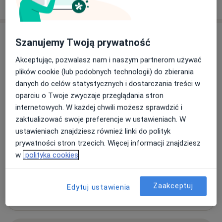
W jaki sposób ustalane są ceny?
Adresy (2)
Szanujemy Twoją prywatność
Adres 1
Adres 2
Akceptując, pozwalasz nam i naszym partnerom używać
plików cookie (lub podobnych technologii) do zbierania
danych do celów statystycznych i dostarczania treści w
oparciu o Twoje zwyczaje przeglądania stron
Centrum Medyczne Promed
internetowych. W każdej chwili możesz sprawdzić i
Różyckiego 6,
58-506
Jelenia Góra
zaktualizować swoje preferencje w ustawieniach. W
ustawieniach znajdziesz również linki do polityk
Powiększ mapę
prywatności stron trzecich. Więcej informacji znajdziesz
otwiera się w nowej karcie
w
polityka cookies
Dostępność
W tym gabinecie nie można umawiać wizyt przez
internet
Zaakceptuj
Edytuj ustawienia
Co mam zrobić w tej sytuacji?