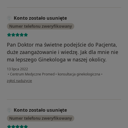
Konto zostało usunięte
Numer telefonu zweryfikowany
Pan Doktor ma świetne podejście do Pacjenta,
duże zaangażowanie i wiedzę. Jak dla mnie nie
ma lepszego Ginekologa w naszej okolicy.
13 lipca 2022
•
Centrum Medyczne Promed
•
konsultacja ginekologiczna
•
w opinii użytkownika Konto zostało usunięte
zgłoś nadużycie
Konto zostało usunięte
Numer telefonu zweryfikowany