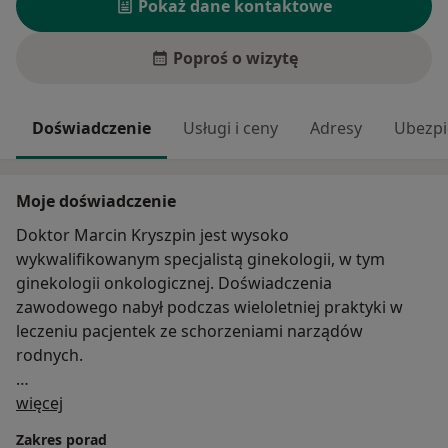
Pokaż dane kontaktowe
Poproś o wizytę
Doświadczenie
Usługi i ceny
Adresy
Ubezpi
Moje doświadczenie
Doktor Marcin Kryszpin jest wysoko
wykwalifikowanym specjalistą ginekologii, w tym
ginekologii onkologicznej. Doświadczenia
zawodowego nabył podczas wieloletniej praktyki w
leczeniu pacjentek ze schorzeniami narządów
rodnych.
O mnie
Pan Doktor przeprowadza konsultacje specjalistyczne
więcej
w zakresie ginekologii oraz wykonuje badania USG.
Zakres porad