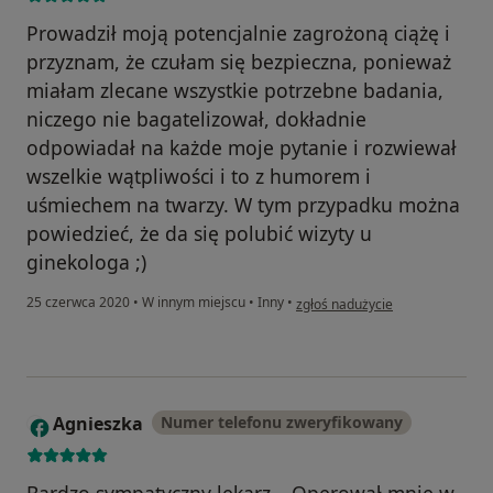
Prowadził moją potencjalnie zagrożoną ciążę i
przyznam, że czułam się bezpieczna, ponieważ
miałam zlecane wszystkie potrzebne badania,
niczego nie bagatelizował, dokładnie
odpowiadał na każde moje pytanie i rozwiewał
wszelkie wątpliwości i to z humorem i
uśmiechem na twarzy. W tym przypadku można
powiedzieć, że da się polubić wizyty u
ginekologa ;)
w opinii użytkownika Konto zost
25 czerwca 2020
•
W innym miejscu
•
Inny
•
zgłoś nadużycie
Agnieszka
Numer telefonu zweryfikowany
A
Bardzo sympatyczny lekarz....Operował mnie w