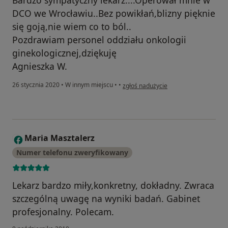
DCO we Wrocławiu..Bez powikłań,blizny pięknie
się goją,nie wiem co to ból..
Pozdrawiam personel oddziału onkologii
ginekologicznej,dziękuję
Agnieszka W.
w opinii użytkownika Agnieszka
26 stycznia 2020
•
W innym miejscu
•
•
zgłoś nadużycie
Maria Masztalerz
M
Numer telefonu zweryfikowany
Lekarz bardzo miły,konkretny, dokładny. Zwraca
szczególną uwagę na wyniki badań. Gabinet
profesjonalny. Polecam.